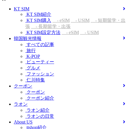
KT SIM
KT SIM紹介
KT SIM購入
- eSIM
- USIM
- 短期留学・出
張
- 長期留学・出張
KT SIM設定方法
- eSIM
- USIM
韓国観光情報
すべての記事
旅行
K-POP
ビューティー
グルメ
ファッション
仁川特集
クーポン
クーポン
クーポン紹介
ラオン
ラオン紹介
ラオンの日常
About US
ttshop紹介