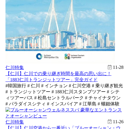
11-28
仁川特集
【仁川】仁川での乗り継ぎ時間を最高の思い出に！
「1883仁川トランジットツアー」完全ガイド
#韓国旅行 # 仁川 # インチョン # 仁川空港 # 乗り継ぎ観光
# トランジットツアー # 1883仁川スタンプツアー # シテ
ィツアーバス # 松島セントラルパーク # チャイナタウン
# パラダイスシティ # インスパイア # 江華島 # 螺鈿体験
11-26
仁川特集
【仁川】仁川空港から一番近い「ブルーオーシャン・ウ