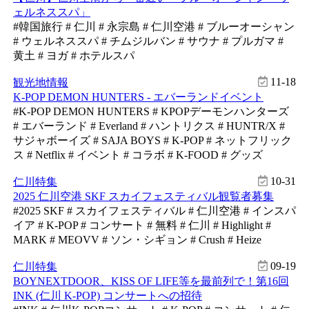
ェルネススパ」
#韓国旅行 # 仁川 # 永宗島 # 仁川空港 # ブルーオーシャン
# ウェルネススパ # チムジルバン # サウナ # プルガマ #
黄土 # ヨガ # ホテルスパ
11-18
観光地情報
K-POP DEMON HUNTERS - エバーランドイベント
#K-POP DEMON HUNTERS # KPOPデーモンハンターズ
# エバーランド # Everland # ハントリクス # HUNTR/X #
サジャボーイズ # SAJA BOYS # K-POP # ネットフリック
ス # Netflix # イベント # コラボ # K-FOOD # グッズ
10-31
仁川特集
2025 仁川空港 SKF スカイフェスティバル観覧者募集
#2025 SKF # スカイフェスティバル # 仁川空港 # インスパ
イア # K-POP # コンサート # 無料 # 仁川 # Highlight #
MARK # MEOVV # ソン・シギョン # Crush # Heize
09-19
仁川特集
BOYNEXTDOOR、KISS OF LIFE等を最前列で！第16回
INK (仁川 K-POP) コンサートへの招待