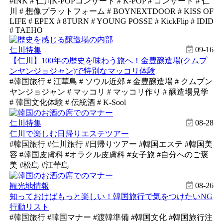
#INK # 仁川K-POPコンサート # K-POP # コンサート # 仁
川 # 想像プラットフォーム # BOYNEXTDOOR # KISS OF
LIFE # EPEX # 8TURN # YOUNG POSSE # KickFlip # IDID
# TAEHO
09-16
仁川特集
【仁川】100年の歴史を味わう旅へ！金豊醸造場(クムプ
ンヤンジョジャン)で特別なマッコリ体験
#韓国旅行 # 江華島 # ソウル近郊 # 金豊醸造場 # クムプン
ヤンジョジャン # マッコリ # マッコリ作り # 醸造場見学
# 韓国文化体験 # 伝統酒 # K-Sool
08-28
仁川特集
仁川で楽しむ日帰りエステツアー
#韓国旅行 #仁川旅行 #日帰りツアー #韓国エステ #韓国美
容 #韓国皮膚科 #オラクル皮膚科 #女子旅 #自分へのご褒
美 #松島 #江華島
08-26
観光地情報
知っておけばもっと楽しい！韓国旅行で気をつけたいNG
行動リスト
#韓国旅行 #韓国マナー #渡韓準備 #韓国文化 #韓国旅行注