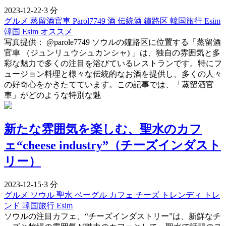
2023-12-22
·
3 分
グルメ
蒸留酒官車
Parol7749
酒
伝統酒
鐘路区
韓国旅行 Esim
韓国 Esim オススメ
写真提供： @parole7749 ソウルの鐘路区に位置する「蒸留酒
官車 （ジュンリュウシュカンシャ) 」は、独自の雰囲気と多
彩な魅力で多くの注目を浴びているレストランです。特にフ
ュージョン料理と様々な伝統的なお酒を提供し、多くの人々
の好奇心をかきたてています。この記事では、「蒸留酒官
車」がどのような特別な魅
新たな雰囲気を楽しむ、聖水のカフ
ェ“cheese industry”（チーズインダスト
リー）
2023-12-15
·
3 分
グルメ
ソウル
聖水
ベーグル
カフェ
チーズ
トレンディ
トレ
ンド
韓国旅行 Esim
ソウルの注目カフェ、“チーズインダストリー”は、新鮮なチ