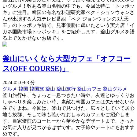
いグルメ！数ある釜山名物の中でも、今回は特に「トッポッ
キ」に注目。韓国の有名な料理研究家ペク・ジョンウォンさ
んが出演する人気テレビ番組「ペク·ジョンウォンの3大天
王」のトッポッキ編で、見事優勝に輝いたという実力店「イ
ガネ国際市場トッポッキ」をご紹介します。釜山グルメを語
る上で欠かせないお店です。
釜山にいくなら大型カフェ「オフコー
ス(OFF COURSE)」
2024-05-09
·
3 分
グルメ
韓国
韓国旅
釜山
釜山旅行
釜山カフェ
釜山グルメ
釜山旅行中、ちょっと一息つきたい時や、友達とゆっくりお
しゃべりを楽しみたい時、素敵な韓国カフェは欠かせない存
在ですよね。今回は、釜山で見つけた、広々としていて居心
地も抜群、そして味も確かなおしゃれカフェをご紹介しま
す。自家焙煎のコーヒーから華やかなデザートまで、きっと
お気に入りが見つかるはずです。女子旅やデートにもおすす
めです。