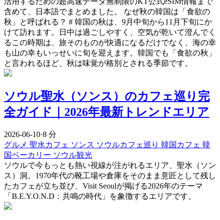
活用するための超高速データ無制限のKT公式eSIM情報まで
含めて、日本語でまとめました。 なぜ秋の韓国は「食欲の
秋」と呼ばれる？ # 韓国の秋は、9月中旬から11月下旬にか
けて訪れます。日中は過ごしやすく、空気が乾いて澄んでく
るこの時期は、旅そのものが快適になるだけでなく、海の幸
も山の幸もいっせいに旬を迎えます。韓国でも「食欲の秋」
と言われるほど、秋は味覚が格別とされる季節です。
ソウル聖水（ソンス）のカフェ巡り完
全ガイド｜2026年最新トレンドエリア
2026-06-10
·
8 分
グルメ
聖水カフェ
ソンス
ソウルカフェ巡り
韓国カフェ
韓
国ベーカリー
ソウル観光
ソウルで今もっとも熱い視線が注がれるエリア、聖水（ソン
ス）洞。1970年代の靴工場や倉庫をそのまま意匠として残し
たカフェが立ち並び、Visit Seoulが掲げる2026年のテーマ
「B.E.Y.O.N.D：共鳴の時代」を象徴するエリアです。