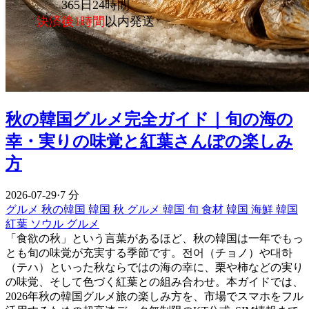
365日24時間
決済後1時間
以内発送
秋の韓国グルメ完全ガイド｜旬の海の
幸・実りの味覚と紅葉さんぽの楽しみ
方
2026-07-29
·
7 分
グルメ
秋の韓国
韓国 秋 グルメ
韓国 旬 食材
韓国 海鮮
韓国
紅葉
ソウル グルメ
「食欲の秋」という言葉があるほど、秋の韓国は一年でもっ
とも旬の味覚が充実する季節です。전어（チョノ）や대하
（テハ）といった秋ならではの海の幸に、栗や柿などの実り
の味覚、そして色づく紅葉との組み合わせ。本ガイドでは、
2026年秋の韓国グルメ旅の楽しみ方を、市場でスマホをフル