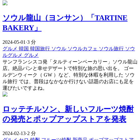
ソウル龍山（ヨンサン）「TARTINE
BAKERY」
2024-05-01
·
3 分
グルメ
韓国
韓国旅行
ソウル
ソウルカフェ
ソウル旅行
ソウ
ルグルメ
グルメ
サンフランシスコ発「タルティーンベーカリー」ソウル龍山
店。絶品パンと幸せデザートで特別な旅の思い出を。 ゴー
ルデンウィーク（ GW ）など、特別な休暇を利用した ソウ
ル旅行 では、普段はなかなか行けない話題のお店にも足を
運びたいですよね。
ロッテチルソン、新しいフルーツ焼酎
の発売とポップアップストアを発表
2024-02-13
·
2 分
グルメ
セロ
焼酎
フルーツ焼酎
新商品
ポップアップストア