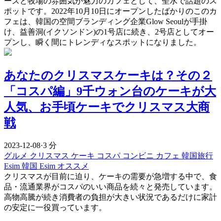
ーズと牧場の雰囲気が魅力のカフェとして、聖水で話題のス
ポットです。2022年10月10日にオープンしたばかりのこのカ
フェは、韓国の空間ブランディング企業Glow Seoulが手掛
け、益善洞(イクソンドン)の1号店に続き、2号店としてオー
プンし、瞬く間にトレンディなスポットになりました。
あなたのクリスマスケーキは？その２
「コスパ編」9千ウォン台のケーキが大
人気、お手頃ケーキでクリスマス大商
戦
2023-12-08
·
3 分
グルメ
クリスマス
ケーキ
コスパ
コンビニ
カフェ
韓国旅行
Esim
韓国 Esim オススメ
クリスマスが目前に迫り、ケーキの需要が急増する中で、食
品・流通業界がコスパのいい商品を続々と発売しています。
高物高騰が続き消費者の負担が大きい状況であるだけに家計
の安定に一役買っています。