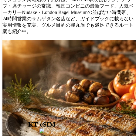
プ・席チャージの常識、韓国コンビニの最新フード、人気ベ
ーカリーNudake・London Bagel Museumの並ばない時間帯、
24時間営業のサムゲタン名店など、ガイドブックに載らない
実用情報を充実。グルメ目的の弾丸旅でも満足できるルート
案も紹介中。
KT eSIM