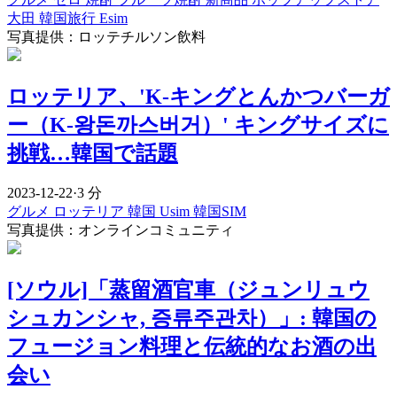
大田
韓国旅行 Esim
写真提供：ロッテチルソン飲料
ロッテリア、'K-キングとんかつバーガ
ー（K-왕돈까스버거）' キングサイズに
挑戦…韓国で話題
2023-12-22
·
3 分
グルメ
ロッテリア
韓国 Usim
韓国SIM
写真提供：オンラインコミュニティ
[ソウル]「蒸留酒官車（ジュンリュウ
シュカンシャ, 증류주관차）」: 韓国の
フュージョン料理と伝統的なお酒の出
会い