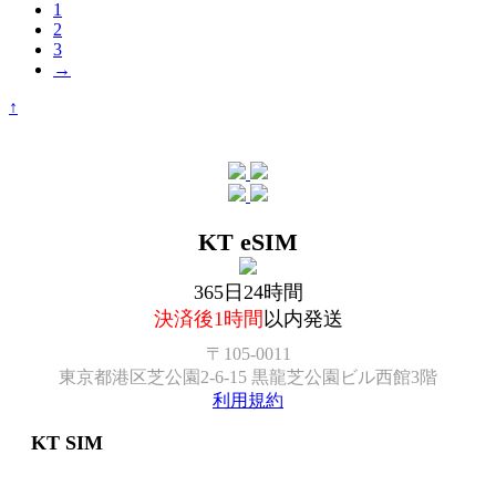
1
2
3
→
↑
KT eSIM
365日24時間
決済後1時間
以内発送
〒105-0011
東京都港区芝公園2-6-15 黒龍芝公園ビル西館3階
利用規約
KT SIM