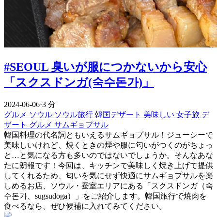
#SEOUL 臭いが服につかないから安心
「スクスドンガ(숙수돈가)」
2024-06-06
·
3 分
グルメ
ソウル
ソウル旅行
韓国デザート
美味しい
女子旅
デ
ザート
グルメ
サムギョプサル
韓国料理の代名詞ともいえるサムギョプサル！ジューシーで
美味しいけれど、焼くときの煙や服に匂いがつくのがちょっ
と…と気になる方も多いのではないでしょうか。そんなあな
たに朗報です！今回は、キッチンで美味しく焼き上げて提供
してくれるため、匂いを気にせず快適にサムギョプサルを楽
しめるお店、ソウル・蚕室エリアにある「スクスドンガ（숙
수돈가、sugsudoga）」をご紹介します。韓国旅行で焼肉を
食べるなら、ぜひ候補に入れてみてください。