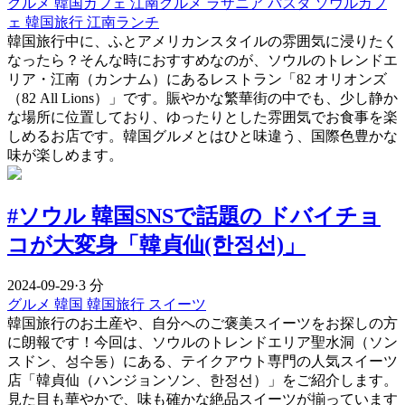
グルメ
韓国カフェ
江南グルメ
ラザニア
パスタ
ソウルカフ
ェ
韓国旅行
江南ランチ
韓国旅行中に、ふとアメリカンスタイルの雰囲気に浸りたく
なったら？そんな時におすすめなのが、ソウルのトレンドエ
リア・江南（カンナム）にあるレストラン「82 オリオンズ
（82 All Lions）」です。賑やかな繁華街の中でも、少し静か
な場所に位置しており、ゆったりとした雰囲気でお食事を楽
しめるお店です。韓国グルメとはひと味違う、国際色豊かな
味が楽しめます。
#ソウル 韓国SNSで話題の ドバイチョ
コが大変身「韓貞仙(한정선)」
2024-09-29
·
3 分
グルメ
韓国
韓国旅行
スイーツ
韓国旅行のお土産や、自分へのご褒美スイーツをお探しの方
に朗報です！今回は、ソウルのトレンドエリア聖水洞（ソン
スドン、성수동）にある、テイクアウト専門の人気スイーツ
店「韓貞仙（ハンジョンソン、한정선）」をご紹介します。
見た目も華やかで、味も確かな絶品スイーツが揃っています