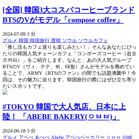
[全国] 韓国3大コスパコーヒーブランド
BTSのVがモデル「compose coffee」
2024-07-09
·
3 分
グルメ
韓国
韓国旅行
渡韓
ソウル
ソウルカフェ
「推し活もカフェ巡りも楽しみたい！」そんなあなたにぴっ
たりの韓国人気チェーンカフェ「コンポーズコーヒー（컴포
즈커피）」をご紹介します。なんと、あの大人気グループ
BTSのV（ヴィ、テテ、뷔、태형）さんがモデルを務めてい
ることで、ARMY（BTSのファン）の間でも話題沸騰中！今
回は、その魅力に迫ります。韓国旅行の際にはぜひ立ち寄り
たいスポットです。
#TOKYO 韓国で大人気店、日本に上
陸！ 「ABEBE BAKERY(ㅇㅂㅂ)」
2024-06-18
·
3 分
グルメ
アベべ
あべべ
Abebe
アベべベーカリー
ㅇㅂㅂ
아베