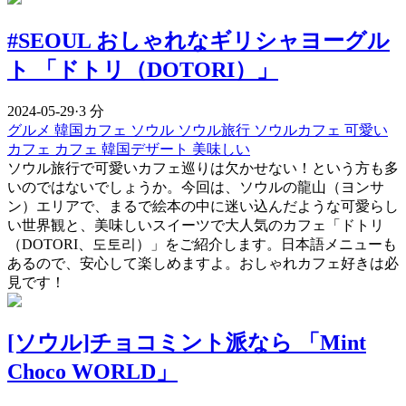
#SEOUL おしゃれなギリシャヨーグル
ト 「ドトリ（DOTORI）」
2024-05-29
·
3 分
グルメ
韓国カフェ
ソウル
ソウル旅行
ソウルカフェ
可愛い
カフェ
カフェ
韓国デザート
美味しい
ソウル旅行で可愛いカフェ巡りは欠かせない！という方も多
いのではないでしょうか。今回は、ソウルの龍山（ヨンサ
ン）エリアで、まるで絵本の中に迷い込んだような可愛らし
い世界観と、美味しいスイーツで大人気のカフェ「ドトリ
（DOTORI、도토리）」をご紹介します。日本語メニューも
あるので、安心して楽しめますよ。おしゃれカフェ好きは必
見です！
[ソウル]チョコミント派なら 「Mint
Choco WORLD」