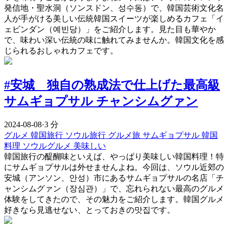
発信地・聖水洞（ソンスドン、성수동）で、韓国芸術文化名
人が手がける美しい伝統韓国スイーツが楽しめるカフェ「イ
ェビンダン（예빈당）」をご紹介します。見た目も華やか
で、味わい深い伝統の味に触れてみませんか。韓国文化を感
じられるおしゃれカフェです。
#安城 独自の熟成法で仕上げた最高級
サムギョプサル チャンシムグァン
2024-08-08
·
3 分
グルメ
韓国旅行
ソウル旅行
グルメ旅
サムギョプサル
韓国
料理
ソウルグルメ
美味しい
韓国旅行の醍醐味といえば、やっぱり美味しい韓国料理！特
にサムギョプサルは外せませんよね。今回は、ソウル近郊の
安城（アンソン、안성）市にあるサムギョプサルの名店「チ
ャンシムグァン（장심관）」で、忘れられない最高のグルメ
体験をしてきたので、その魅力をご紹介します。韓国グルメ
好きなら見逃せない、とっておきの맛집です。