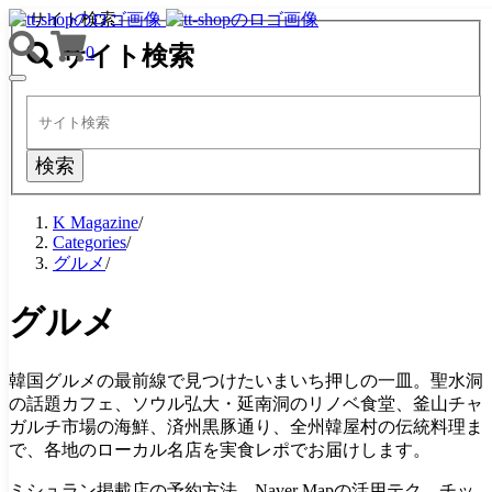
サイト検索
サイト検索
0
TOGGLE
NAVIGATION
検索
K Magazine
/
Categories
/
グルメ
/
グルメ
韓国グルメの最前線で見つけたいまいち押しの一皿。聖水洞
の話題カフェ、ソウル弘大・延南洞のリノベ食堂、釜山チャ
ガルチ市場の海鮮、済州黒豚通り、全州韓屋村の伝統料理ま
で、各地のローカル名店を実食レポでお届けします。
ミシュラン掲載店の予約方法、Naver Mapの活用テク、チッ