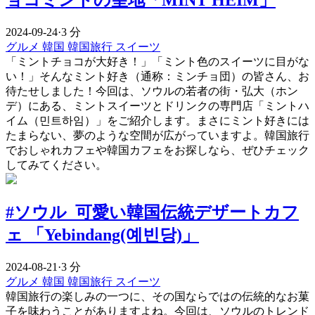
ョコミントの聖地「MINT HEIM」
2024-09-24
·
3 分
グルメ
韓国
韓国旅行
スイーツ
「ミントチョコが大好き！」「ミント色のスイーツに目がな
い！」そんなミント好き（通称：ミンチョ団）の皆さん、お
待たせしました！今回は、ソウルの若者の街・弘大（ホン
デ）にある、ミントスイーツとドリンクの専門店「ミントハ
イム（민트하임）」をご紹介します。まさにミント好きには
たまらない、夢のような空間が広がっていますよ。韓国旅行
でおしゃれカフェや韓国カフェをお探しなら、ぜひチェック
してみてください。
#ソウル 可愛い韓国伝統デザートカフ
ェ 「Yebindang(예빈당)」
2024-08-21
·
3 分
グルメ
韓国
韓国旅行
スイーツ
韓国旅行の楽しみの一つに、その国ならではの伝統的なお菓
子を味わうことがありますよね。今回は、ソウルのトレンド