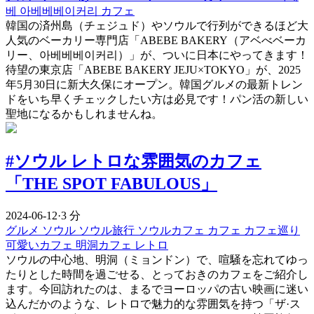
베
아베베베이커리
カフェ
韓国の済州島（チェジュド）やソウルで行列ができるほど大
人気のベーカリー専門店「ABEBE BAKERY（アベべベーカ
リー、아베베베이커리）」が、ついに日本にやってきます！
待望の東京店「ABEBE BAKERY JEJU×TOKYO」が、2025
年5月30日に新大久保にオープン。韓国グルメの最新トレン
ドをいち早くチェックしたい方は必見です！パン活の新しい
聖地になるかもしれませんね。
#ソウル レトロな雰囲気のカフェ
「THE SPOT FABULOUS」
2024-06-12
·
3 分
グルメ
ソウル
ソウル旅行
ソウルカフェ
カフェ
カフェ巡り
可愛いカフェ
明洞カフェ
レトロ
ソウルの中心地、明洞（ミョンドン）で、喧騒を忘れてゆっ
たりとした時間を過ごせる、とっておきのカフェをご紹介し
ます。今回訪れたのは、まるでヨーロッパの古い映画に迷い
込んだかのような、レトロで魅力的な雰囲気を持つ「ザ·ス