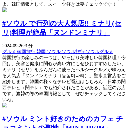
よ。韓国情報として、スイーツ好きは要チェックです！
#ソウル で行列の大人気店!! ミナリ(セ
リ)料理が絶品「ヌンドンミナリ」
2024-09-26
·
3 分
グルメ
韓国旅行
韓国
ソウル
ソウル旅行
ソウルグルメ
韓国旅行の楽しみの一つは、やっぱり美味しい韓国料理！今
回は、美容と健康に関心が高い方にもぜひおすすめしたい、
ミナリ（セリ）をふんだんに使ったヘルシーグルメが味わえ
る人気店「ヌンドンミナリ（능동미나리）」聖水直営店をご
紹介します。韓国の様々なテレビ番組はもちろん、日本の関
西テレビ（関テレ）でも紹介されたことがある、話題のお店
です。渡韓の際の韓国情報として、ぜひチェックしてくださ
いね。
#ソウル ミント好きのためのカフェ チ