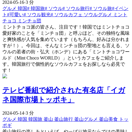
2024-05-16
·
3 分
グルメ
韓国#
韓国旅#
ソウル#
ソウル旅行#
ソウル旅#イベン
ト#可愛い#
ソウル観光#
ソウルカフェ
ソウルグルメ
ミント
チョコ
ミンチョ団
ミントチョコ派の皆さん、注目です！韓国ではミントチョコ
愛好家のことを「ミンチョ団」と呼ぶほど、その独特な風味
と爽快感が人気を集めています（もちろん、好みは分かれま
すが！）。今回は、そんなミンチョ団の聖地とも言える、ソ
ウルの若者の街・弘大（ホンデ）にある「ミントチョコワー
ルド（Mint Choco WORLD）」というカフェをご紹介しま
す。韓国旅行で個性的なソウルカフェをお探しなら必見で
す！
テレビ番組で紹介された有名店「イガ
ネ国際市場トッポキ」
2024-05-14
·
3 分
グルメ
韓国
韓国旅
釜山
釜山旅行
釜山グルメ
釜山美食
トッ
ポギ
釜山旅行の楽しみといえば、やっぱり地元ならではの美味し