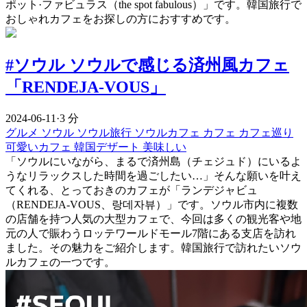
ポット·ファビュラス（the spot fabulous）」です。韓国旅行で
おしゃれカフェをお探しの方におすすめです。
#ソウル ソウルで感じる済州風カフェ
「RENDEJA-VOUS」
2024-06-11
·
3 分
グルメ
ソウル
ソウル旅行
ソウルカフェ
カフェ
カフェ巡り
可愛いカフェ
韓国デザート
美味しい
「ソウルにいながら、まるで済州島（チェジュド）にいるよ
うなリラックスした時間を過ごしたい…」そんな願いを叶え
てくれる、とっておきのカフェが「ランデジャビュ
（RENDEJA-VOUS、랑데자뷰）」です。ソウル市内に複数
の店舗を持つ人気の大型カフェで、今回は多くの観光客や地
元の人で賑わうロッテワールドモール7階にある支店を訪れ
ました。その魅力をご紹介します。韓国旅行で訪れたいソウ
ルカフェの一つです。