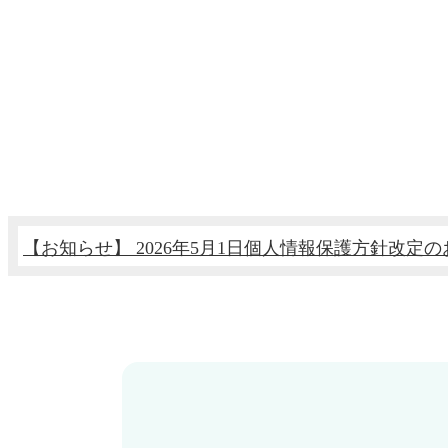
Previous
Next
【お知らせ】 2026年5月1日個人情報保護方針改定
【お知らせ】 12月23日からの本人確認自動化に伴
【お知らせ】 2025年12月1日利用約款改定のお知ら
【お知らせ】 ttshop ウェブサイトURL変更のお知ら
【お知らせ】 2025年4月1日利用約款改定のお知らせ
【お知らせ】 2024年10月17日利用約款改定のお知ら