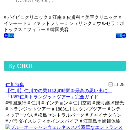
しい場合があります。
#デイビュクリニック # 江南 # 皮膚科 # 美容クリニック #
インモード # ファットフリー # シュリンク # ウルセラ # ボ
トックス # フィラー # 韓国美容
次
前
By
CHOI
11-28
仁川特集
【仁川】仁川での乗り継ぎ時間を最高の思い出に！
「1883仁川トランジットツアー」完全ガイド
#韓国旅行 # 仁川 # インチョン # 仁川空港 # 乗り継ぎ観光
# トランジットツアー # 1883仁川スタンプツアー # シテ
ィツアーバス # 松島セントラルパーク # チャイナタウン
# パラダイスシティ # インスパイア # 江華島 # 螺鈿体験