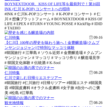
BOYNEXTDOOR、KISS OF LIFE等を最前列で！第16回
INK (仁川 K-POP) コンサートへの招待
#INK # 仁川K-POPコンサート # K-POP # コンサート # 仁
川 # 想像プラットフォーム # BOYNEXTDOOR # KISS OF
LIFE # EPEX # 8TURN # YOUNG POSSE # KickFlip # IDID
# TAEHO
09-16
仁川特集
【仁川】100年の歴史を味わう旅へ！金豊醸造場(クムプ
ンヤンジョジャン)で特別なマッコリ体験
#韓国旅行 # 江華島 # ソウル近郊 # 金豊醸造場 # クムプン
ヤンジョジャン # マッコリ # マッコリ作り # 醸造場見学
# 韓国文化体験 # 伝統酒 # K-Sool
08-28
仁川特集
仁川で楽しむ日帰りエステツアー
#韓国旅行 #仁川旅行 #日帰りツアー #韓国エステ #韓国美
容 #韓国皮膚科 #オラクル皮膚科 #女子旅 #自分へのご褒
美 #松島 #江華島
08-26
観光地情報