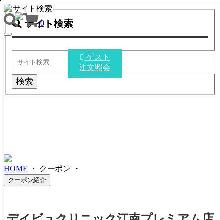
サイト検索
サイト検索
0
TOGGLE
NAVIGATION
ゲスト
注文照会
検索
HOME
・
クーポン
・
クーポン紹介
デイビュクリニック江南プレミアム店