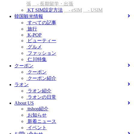
張
- 長期留学・出張
KT SIM設定方法
- eSIM
- USIM
韓国観光情報
すべての記事
旅行
K-POP
ビューティー
グルメ
ファッション
仁川特集
クーポン
クーポン
クーポン紹介
ラオン
ラオン紹介
ラオンの日常
About US
ttshop紹介
お知らせ
新着ニュース
イベント
お問い合わせ