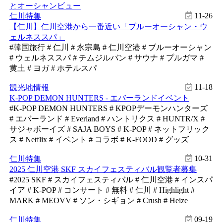
11-26
仁川特集
【仁川】仁川空港から一番近い「ブルーオーシャン・ウ
ェルネススパ」
#韓国旅行 # 仁川 # 永宗島 # 仁川空港 # ブルーオーシャン
# ウェルネススパ # チムジルバン # サウナ # プルガマ #
黄土 # ヨガ # ホテルスパ
11-18
観光地情報
K-POP DEMON HUNTERS - エバーランドイベント
#K-POP DEMON HUNTERS # KPOPデーモンハンターズ
# エバーランド # Everland # ハントリクス # HUNTR/X #
サジャボーイズ # SAJA BOYS # K-POP # ネットフリック
ス # Netflix # イベント # コラボ # K-FOOD # グッズ
10-31
仁川特集
2025 仁川空港 SKF スカイフェスティバル観覧者募集
#2025 SKF # スカイフェスティバル # 仁川空港 # インスパ
イア # K-POP # コンサート # 無料 # 仁川 # Highlight #
MARK # MEOVV # ソン・シギョン # Crush # Heize
09-19
仁川特集