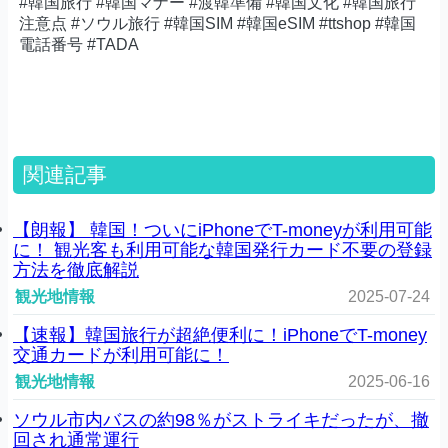
#韓国旅行 #韓国マナー #渡韓準備 #韓国文化 #韓国旅行
注意点 #ソウル旅行 #韓国SIM #韓国eSIM #ttshop #韓国
電話番号 #TADA
関連記事
【朗報】 韓国！ついにiPhoneでT-moneyが利用可能
に！ 観光客も利用可能な韓国発行カード不要の登録
方法を徹底解説
観光地情報
2025-07-24
【速報】韓国旅行が超絶便利に！iPhoneでT-money
交通カードが利用可能に！
観光地情報
2025-06-16
ソウル市内バスの約98％がストライキだったが、撤
回され通常運行