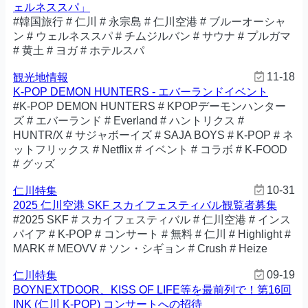
ェルネススパ」
#韓国旅行 # 仁川 # 永宗島 # 仁川空港 # ブルーオーシャ
ン # ウェルネススパ # チムジルバン # サウナ # プルガマ
# 黄土 # ヨガ # ホテルスパ
11-18
観光地情報
K-POP DEMON HUNTERS - エバーランドイベント
#K-POP DEMON HUNTERS # KPOPデーモンハンター
ズ # エバーランド # Everland # ハントリクス #
HUNTR/X # サジャボーイズ # SAJA BOYS # K-POP # ネ
ットフリックス # Netflix # イベント # コラボ # K-FOOD
# グッズ
10-31
仁川特集
2025 仁川空港 SKF スカイフェスティバル観覧者募集
#2025 SKF # スカイフェスティバル # 仁川空港 # インス
パイア # K-POP # コンサート # 無料 # 仁川 # Highlight #
MARK # MEOVV # ソン・シギョン # Crush # Heize
09-19
仁川特集
BOYNEXTDOOR、KISS OF LIFE等を最前列で！第16回
INK (仁川 K-POP) コンサートへの招待