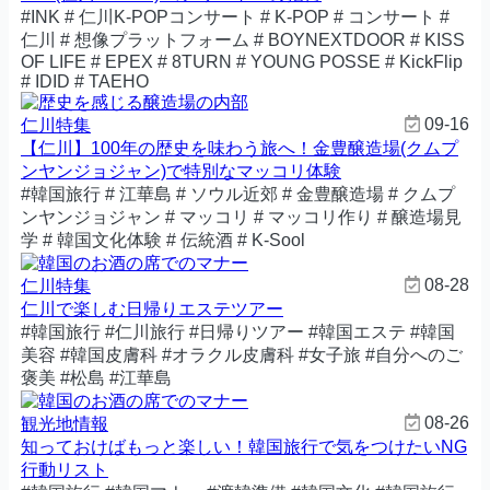
#INK # 仁川K-POPコンサート # K-POP # コンサート #
仁川 # 想像プラットフォーム # BOYNEXTDOOR # KISS
OF LIFE # EPEX # 8TURN # YOUNG POSSE # KickFlip
# IDID # TAEHO
09-16
仁川特集
【仁川】100年の歴史を味わう旅へ！金豊醸造場(クムプ
ンヤンジョジャン)で特別なマッコリ体験
#韓国旅行 # 江華島 # ソウル近郊 # 金豊醸造場 # クムプ
ンヤンジョジャン # マッコリ # マッコリ作り # 醸造場見
学 # 韓国文化体験 # 伝統酒 # K-Sool
08-28
仁川特集
仁川で楽しむ日帰りエステツアー
#韓国旅行 #仁川旅行 #日帰りツアー #韓国エステ #韓国
美容 #韓国皮膚科 #オラクル皮膚科 #女子旅 #自分へのご
褒美 #松島 #江華島
08-26
観光地情報
知っておけばもっと楽しい！韓国旅行で気をつけたいNG
行動リスト