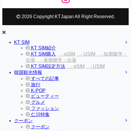
2026 Copyright KTJapan All Right Reserved.
KT SIM
KT SIM紹介
KT SIM購入
- eSIM
- USIM
- 短期留学・
出張
- 長期留学・出張
KT SIM設定方法
- eSIM
- USIM
韓国観光情報
すべての記事
旅行
K-POP
ビューティー
グルメ
ファッション
仁川特集
クーポン
クーポン