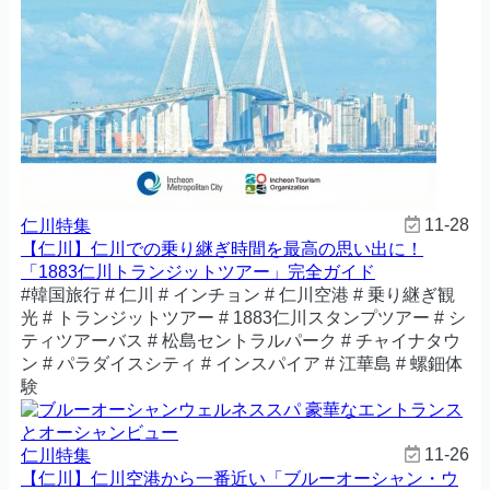
11-28
仁川特集
【仁川】仁川での乗り継ぎ時間を最高の思い出に！
「1883仁川トランジットツアー」完全ガイド
#韓国旅行 # 仁川 # インチョン # 仁川空港 # 乗り継ぎ観
光 # トランジットツアー # 1883仁川スタンプツアー # シ
ティツアーバス # 松島セントラルパーク # チャイナタウ
ン # パラダイスシティ # インスパイア # 江華島 # 螺鈿体
験
11-26
仁川特集
【仁川】仁川空港から一番近い「ブルーオーシャン・ウ