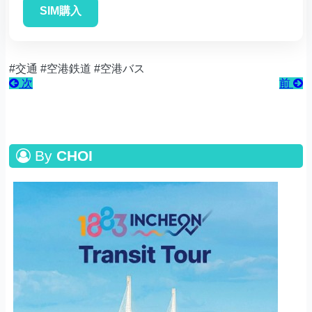
SIM購入
#交通 #空港鉄道 #空港バス
次
前
By
CHOI