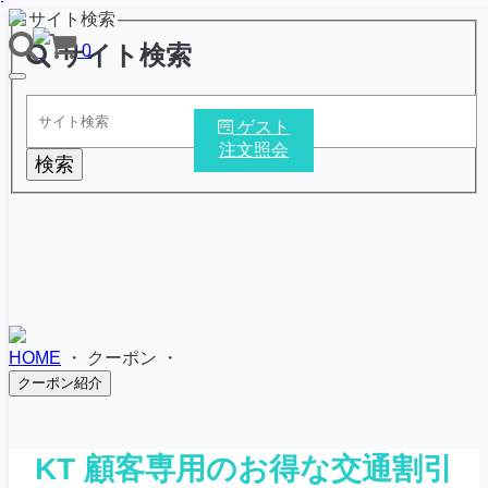
サイト検索
サイト検索
0
TOGGLE
NAVIGATION
ゲスト
注文照会
検索
HOME
・
クーポン
・
クーポン紹介
KT 顧客専用のお得な交通割引