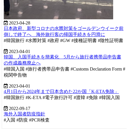
2023-04-28
日本政府、新型コロナの水際対策をゴールデンウイーク前
倒しで終了へ 海外旅行客の帰国手続きを円滑に
#韓国旅行 #水際対策 #政府 #GW #接種証明書 #陰性証明書
2023-04-01
韓国、入国手続きを簡素化 5月から旅行者携帯品申告書
の作成義務廃止へ
#韓国入国 #旅行者携帯品申告書 #Customs Declaration Form #
税関申告物
2023-04-01
4月1日から2024年まで日本含めた22か国「K-ETA免除」
#韓国旅行 #K-ETA #電子旅行許可 #渡韓 #免除 #韓国入国
2022-09-17
海外入国者防疫指針
#入国 #防疫 #PCR検査