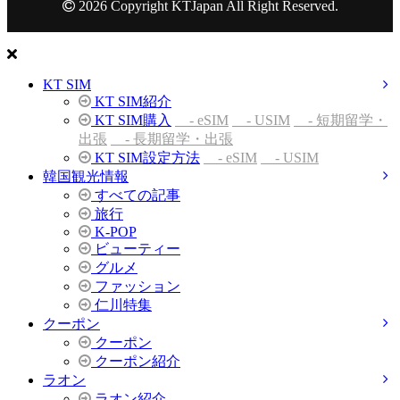
2026 Copyright KTJapan All Right Reserved.
KT SIM
KT SIM紹介
KT SIM購入
- eSIM
- USIM
- 短期留学・
出張
- 長期留学・出張
KT SIM設定方法
- eSIM
- USIM
韓国観光情報
すべての記事
旅行
K-POP
ビューティー
グルメ
ファッション
仁川特集
クーポン
クーポン
クーポン紹介
ラオン
ラオン紹介