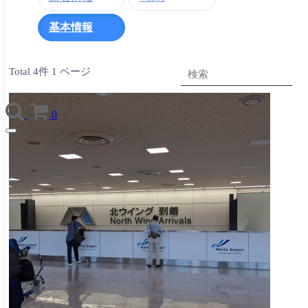
基本情報
Total 4件
1 ページ
0
TOGGLE
NAVIGATION