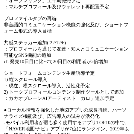
「オープンリンク」上半期発売予定
：マルチプロフィール及びウォレット再配置予定
プロファイルタブの再編
非言語的コミュニケーション機能の強化及び、ショートフ
ォーム形式の導入目標
共感ステッカー追加(‘22/12/6)
：プロフィールを通じて友達・知人とコミュニケーション
可能なSNS機能の追加
cf. 発売10日目に比べて20日目の利用者が2倍増加
ショートフォームコンテンツ生産誘導予定
1) 縦スクロール導入
：現在、横スクロール導入、活性化予定
2) トークプロフィールコンテンツ制作ツールとして追加
：カカオブレーンAIアーティスト「カロ」追加予定
●ローカル情報を強化した地図アプリの成長持続、パーソ
ナライズ機能及び、広告導入の試みが活発化
-モバイル利用者が最も多く使用するアプリTOP10の中で、
「NAVER地図/ナビ」アプリが7位にランクイン、2019年以