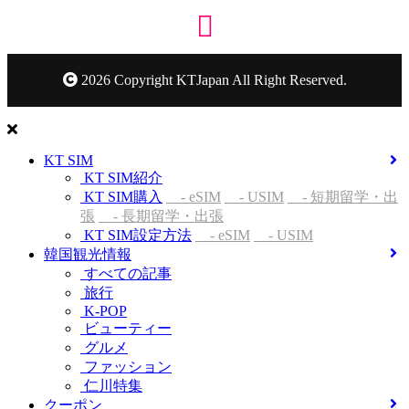
2026 Copyright KTJapan All Right Reserved.
KT SIM
KT SIM紹介
KT SIM購入
- eSIM
- USIM
- 短期留学・出
張
- 長期留学・出張
KT SIM設定方法
- eSIM
- USIM
韓国観光情報
すべての記事
旅行
K-POP
ビューティー
グルメ
ファッション
仁川特集
クーポン