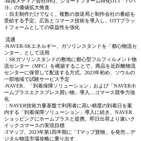
-韓国メディア会社IHQ、ショートフォーム特化OTT「ババ
ヨ」の価値拡大推進
：自主制作だけでなく、複数の放送局と制作会社の番組を
受給する予定。広告とコマース技術を導入し、OTTプラッ
トフォームとしての収益性を強化
流通
-NAVER-SKエネルギー、ガソリンスタンドを「都心物流セ
ンター」として活用
：SKガソリンスタンドの敷地に都心型フルフィルメント物
流センター（MFC）を構築することで、商品を近距離物流
センターに保管して配送する方式。2023年初め、ソウルの
一部地域で試験サービス予定
-NAVER、「到着保障ソリューション」および「NAVERホ
ームプラスエクスプレス買い物」導入…コマース競争力強
化
：NAVER技術力量基盤で利用者に高い精度の到着日を案
内する「到着保障ソリューション」導入に続き、NAVER
ショッピングにホームプラスと提携。即日出荷より速いク
イックコマースの実現目標
-Tマップ、2023年第1四半期に「Tマップ貨物」を発売…デ
ジタル物流市場攻略に乗り出す