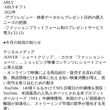
ABLY
ABLYギフト
2022年
-アプリレビュー・検索データからプレゼント目的の購入
ニーズの把握、
-ファッションプラットフォーム初のプレゼントサービス
導入(‘22.12)
●今月の短信の知らせ
デジタルメディア
-NAVER「ショートクリップ」・カカオ「ファッションシ
ョーツ」… ショッピング映像コンテンツにショートフォー
ム導入拡散
：オンラインで映像による商品紹介・販売する流れの拡
散、商品情報だけを簡単に伝える短い映像消費が増え、若
い世代を取り込むための動き
-YouTube、140億ドルをかけてNFL日曜日の中継権を買収：
YouTube、米国最高の人気スポーツとされる米プロフット
ボールリーグ（NFL）中継権獲得。米国のテレビ視聴者の
離脱が加速化し、ストリーミング市場の競争が激化する見
通し