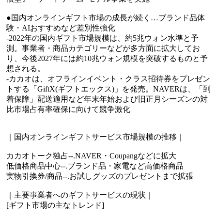
●国内オンラインギフト市場の成長が続く…ブランド品体
験・AIおすすめなど差別性強化
-2022年の国内ギフト市場規模は、約5兆ウォン水準と予
測。事業者・商品カテゴリーなどが多方面に拡大してお
り、今後2027年には約10兆ウォン規模を突破するものと予
想される。
-カカオは、オフラインイベント・クラス招待券をプレゼン
トする「GiftX(ギフトエックス)」を発売。NAVERは、「到
着保障」配送適用など年末年始および旧正月シーズンの対
比市場占有率確保に向けて競争激化
｜国内オンラインギフトサービス市場規模の推移｜
カカオトーク独占--.NAVER・Coupangなどに拡大
低価格商品中心--.ブランド品・家電など高価格商品
実物引換券/商品--.お試しグッズのプレゼントまで拡張
｜主要事業者へのギフトサービスの現状｜
[ギフト市場の主なトレンド]