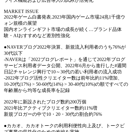
ライズ機能および広告導入の試みが活発化
MARKET ISSUE
2022年ゲーム白書発表.2023年国内ゲーム市場24兆1千億ウ
ォン規模の展望
国内オンラインギフト市場の成長が続く…ブランド品体
験・AIおすすめなど差別性強化
●NAVERブログ2022年決算、新規流入利用者のうち76%が
30代以下
-NAVERは「2022ブログレポート」を通じて2022年ブログ
サービス利用者データ公開、2022年6月から進行した#週間
日記チャレンジ興行で10～30代の若い利用者の流入成功
-2022年ブログ活性クリエイター数は前年比約11%増加、
10-20代(17%) > 50-60代(14%) > 30-40代(10%)の順ですべての
年齢層から均等な成長率を記録
2022年に新設されたブログ数約200万個
2021年比アクティブクリエイター数約11%増
新規ブロガーの中で10・20・30代の割合約76%
●カカオ、カカオトークの利用利便性向上及び、トークビ
ズ事業の収益化のための改編を実施