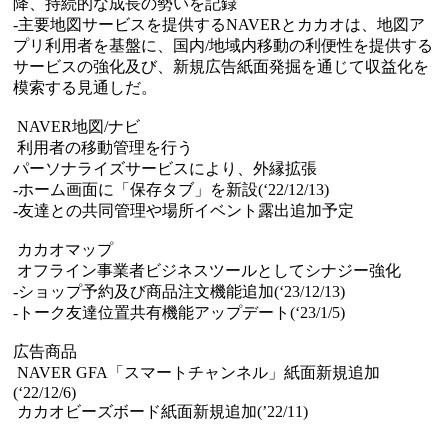
降、持続的な成長の勢いを記録
-主要地図サービスを提供するNAVERとカカオは、地図ア
プリ利用者を基盤に、国内/地域内移動の利便性を提供する
サービスの強化及び、新規広告紙面発掘を通じて収益化を
模索する見通しだ。
NAVER地図/ナビ
利用者の移動管理を行う
パーソナライズサービスにより、外縁拡張
-ホーム画面に「保存タブ」を新設(‘22/12/13)
-友達との共同管理や場所イベント露出追加予定
カカオマップ
オフライン事業者ビジネスツールとしてシナジー強化
-ショップ予約及び商品注文機能追加(‘23/12/13)
-トーク友達位置共有機能アップデート(‘23/1/5)
広告商品
NAVER GFA「スマートチャンネル」紙面新規追加
(‘22/12/6)
カカオビーズボード紙面新規追加(’22/11)