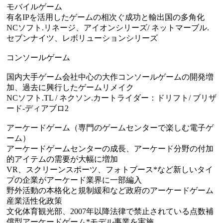
モバイルゲーム
有名IPを活用したゲームの相次ぐ成功と輸出国の多角化
NCソフト.リネージ、アイオンシリーズ/ ネットマーブル.
セブンナイツ、レボリューションシリーズ
コンソールゲーム
国内大手ゲーム会社中心の大作コンソールゲームの開発増
加、過去に興行したゲームリメイク
NCソフト.TL / ネクソン.カートライダー：ドリフト/ ブリザ
ード-ディアブロ2
アーケードゲーム（専門のゲームセンターで楽しむ電子ゲ
ーム）
アーケードゲームセンターの成長、アーケード分野の付加
的アイテムの需要が大幅に増加
VR、スクリーンスポーツ、フォトブース*など新しいタイ
プの企業がアーケード業界に一部編入
野外活動の本格化と規制緩和など政府のアーケードゲーム
産業活性化政策
文化体育観光部、2007年以降法律で禁止されている点数補
償型アーケードゲーム*モデル事業を実施