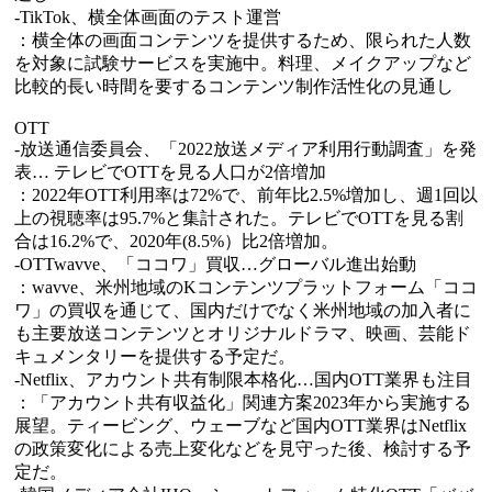
-TikTok、横全体画面のテスト運営
：横全体の画面コンテンツを提供するため、限られた人数
を対象に試験サービスを実施中。料理、メイクアップなど
比較的長い時間を要するコンテンツ制作活性化の見通し
OTT
-放送通信委員会、「2022放送メディア利用行動調査」を発
表… テレビでOTTを見る人口が2倍増加
：2022年OTT利用率は72%で、前年比2.5%増加し、週1回以
上の視聴率は95.7%と集計された。テレビでOTTを見る割
合は16.2%で、2020年(8.5%）比2倍増加。
-OTTwavve、「ココワ」買収…グローバル進出始動
：wavve、米州地域のKコンテンツプラットフォーム「ココ
ワ」の買収を通じて、国内だけでなく米州地域の加入者に
も主要放送コンテンツとオリジナルドラマ、映画、芸能ド
キュメンタリーを提供する予定だ。
-Netflix、アカウント共有制限本格化…国内OTT業界も注目
：「アカウント共有収益化」関連方案2023年から実施する
展望。ティービング、ウェーブなど国内OTT業界はNetflix
の政策変化による売上変化などを見守った後、検討する予
定だ。