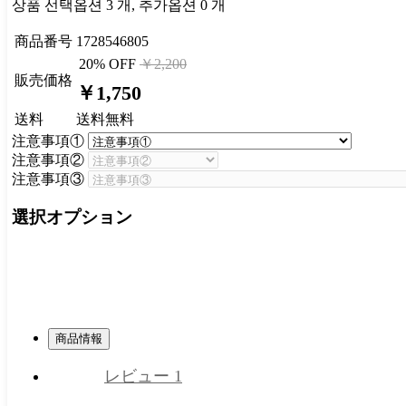
상품 선택옵션 3 개, 추가옵션 0 개
商品番号
1728546805
20% OFF
￥2,200
販売価格
￥1,750
送料
送料無料
注意事項①
注意事項②
注意事項③
選択オプション
商品情報
レビュー
1