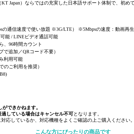
T Japan）ならではの充実した日本語サポート体制で、初
sの通信速度で使い放題 ※3G/LTE）
※5Mbpsの速度：動画
可能 / LINEビデオ通話可能
ら、96時間カウント
ップで追加／QRコード不要）
のみ利用可能
台でのご利用を推奨）
B8)
しができかねます。
経過している場合はキャンセル不可
となります。
ーに対応しているか、対応機種をよくご確認の上ご購入ください
こんな方にぴったりの商品です