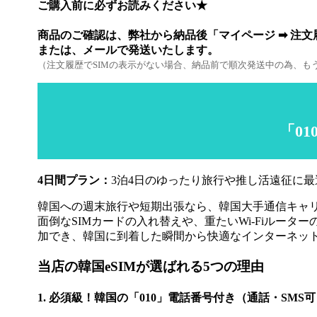
ご購入前に必ずお読みください★
商品のご確認は、弊社から納品後「マイページ ➡ 注
または、メールで発送いたします。
（注文履歴でSIMの表示がない場合、納品前で順次発送中の為、も
「0
4日間プラン：
3泊4日のゆったり旅行や推し活遠征に最
韓国への週末旅行や短期出張なら、韓国大手通信キャリ
面倒なSIMカードの入れ替えや、重たいWi-Fiルー
加でき、韓国に到着した瞬間から快適なインターネッ
当店の韓国eSIMが選ばれる5つの理由
1. 必須級！韓国の「010」電話番号付き（通話・SMS