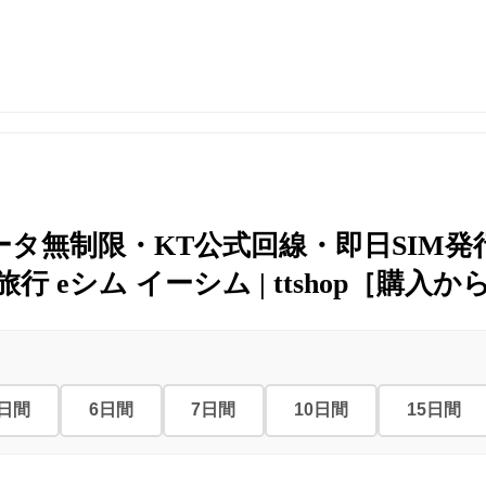
ータ無制限・KT公式回線・即日SIM発行｜
旅行 eシム イーシム | ttshop［購入
5日間
6日間
7日間
10日間
15日間