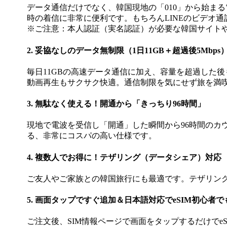
データ通信だけでなく、韓国現地の「010」から始ま
時の着信に非常に便利です。もちろんLINEのビデオ
※ご注意：本人認証（実名認証）が必要な韓国サイトや
2. 妥協なしのデータ無制限（1日11GB＋超過後5Mbps
毎日11GBの高速データ通信に加え、容量を超過した後
動画再生もサクサク快適。通信制限を気にせず旅を満
3. 無駄なく使える！開通から「きっちり96時間」
現地で電波を受信し「開通」した瞬間から96時間のカ
る、非常にコスパの高い仕様です。
4. 複数人でお得に！テザリング（データシェア）対応
ご友人やご家族との韓国旅行にも最適です。テザリング
5. 画面タップですぐ追加＆日本語対応でeSIM初心者で
ご注文後、SIM情報ページで画面をタップするだけでe