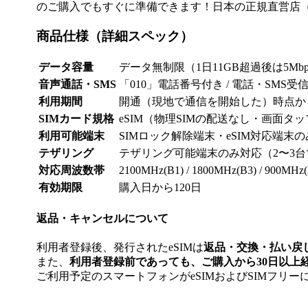
のご購入でもすぐに準備できます！日本の正規直営店（K
商品仕様（詳細スペック）
データ容量
データ無制限（1日11GB超過後は5Mbp
音声通話・SMS
「010」電話番号付き / 電話・SMS受信
利用期間
開通（現地で通信を開始した）時点か
SIMカード規格
eSIM（物理SIMの配送なし・画面タ
利用可能端末
SIMロック解除端末・eSIM対応端末
テザリング
テザリング可能端末のみ対応（2〜3
対応周波数帯
2100MHz(B1) / 1800MHz(B3) / 900MHz(
有効期限
購入日から120日
返品・キャンセルについて
利用者登録後、発行されたeSIMは
返品・交換・払い戻
また、
利用者登録前であっても、ご購入から30日以上
ご利用予定のスマートフォンがeSIMおよびSIMフリ