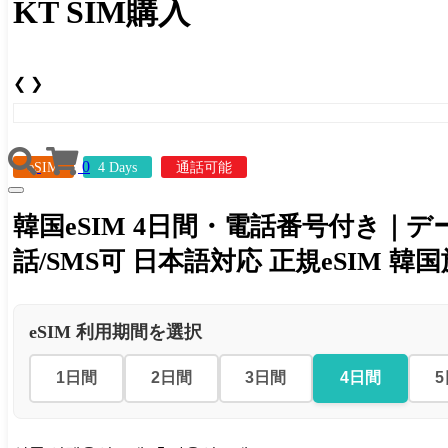
KT SIM購入
❮
❯
0
eSIM
4 Days
通話可能
TOGGLE
NAVIGATION
韓国eSIM 4日間・電話番号付き｜デ
話/SMS可 日本語対応 正規eSIM 韓国
eSIM 利用期間を選択
1日間
2日間
3日間
4日間