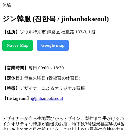
体験
ジン韓服 (진한복 / jinhanbokseoul)
【住所】
ソウル特別市 鐘路区 社稷路 133-3, 1階
Naver Map
Google map
【営業時間】
毎日 09:00 ~ 18:30
【定休日】
毎週火曜日 (景福宮の休宮日)
【特徴】
デザイナーによるオリジナル韓服
【Instagram】
@jinhanbokseoul
デザイナーが自ら生地選びからデザイン、製作まで手がけるハ
イクオリティな韓服が自慢のお店。地下鉄3号線景福宮駅の4番
出口を出てすぐ目の前という、これ以上ない最高の立地が大き