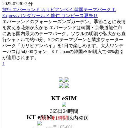
2025-07-30
·
7 分
旅行
エバーランド
カリビアンベイ
韓国テーマパーク
T-
Express
パンダワールド
龍仁
ワンピース夏祭り
エバーランドのフォーシーズンズガーデン。季節ごとに表情
を変える花畑が広がる エバーランドは韓国・京畿道龍仁市
にある国内最大のテーマパーク。ソウルの明洞や弘大から直
行シャトルで約60分、5つのテーマゾーンと隣接ウォーター
パーク「カリビアンベイ」を1日で楽しめます。大人ワンデ
ーパスは54,000ウォン、KT Japanの韓国eSIM購入で30%割引
が適用されます。
↑
KT eSIM
365日24時間
KT eSIM
決済後1時間
以内発送
〒105-0011