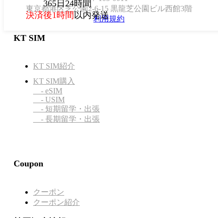
365日24時間
東京都港区芝公園2-6-15 黒龍芝公園ビル西館3階
決済後1時間
以内発送
利用規約
KT SIM
KT SIM紹介
KT SIM購入
- eSIM
- USIM
- 短期留学・出張
- 長期留学・出張
Coupon
クーポン
クーポン紹介