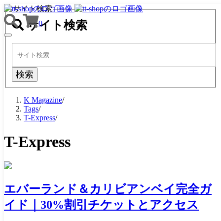
サイト検索
サイト検索
0
TOGGLE
NAVIGATION
検索
K Magazine
/
Tags
/
T-Express
/
T-Express
エバーランド＆カリビアンベイ完全ガ
イド｜30%割引チケットとアクセス