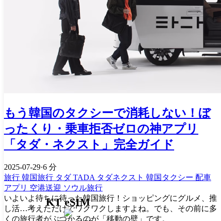
もう韓国のタクシーで消耗しない！ぼ
ったくり・乗車拒否ゼロの神アプリ
「タダ・ネクスト」完全ガイド
2025-07-29
·
6 分
旅行
韓国旅行
タダ
TADA
タダネクスト
韓国タクシー
配車
アプリ
空港送迎
ソウル旅行
いよいよ待ちに待った韓国旅行！ショッピングにグルメ、推
KT eSIM
し活…考えただけでワクワクしますよね。でも、その前に多
くの旅行者がぶつかるのが「移動の壁」です。