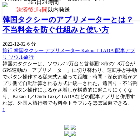
365日24時間
決済後1時間
以内発送
韓国タクシーのアプリメーターとは？
不当料金を防ぐ仕組みと使い方
2022-12-02
·
6 分
旅行
韓国タクシー
アプリメーター
Kakao T
TADA
配車アプ
リ
ソウル旅行
韓国のタクシーは、ソウル7.2万台と首都圏18市の1.8万台が
GPS連動の「アプリメーター」に切り替わり、運転手が手動
でボタン操作する従来式と違って距離・時間・深夜割増がア
プリ側で自動計算される方式に統一された。遠回り・不当割
増・ボタン操作によるかさ増しが構造的に起こりにくくな
り、Kakao T／Onda Taxi／TADAなどの配車アプリと併用す
れば、外国人旅行者でも料金トラブルをほぼ回避できる。
↑