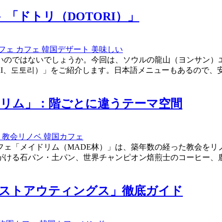
 「ドトリ（DOTORI）」
フェ
カフェ
韓国デザート
美味しい
いのではないでしょうか。今回は、ソウルの龍山（ヨンサン）
RI、도토리）」をご紹介します。日本語メニューもあるので
ドリム」：階ごとに違うテーマ空間
里
教会リノベ
韓国カフェ
ェ「メイドリム（MADE林）」は、築年数の経った教会をリ
る石パン・土パン、世界チャンピオン焙煎士のコーヒー、鹿の餌
レストアウティングス」徹底ガイド