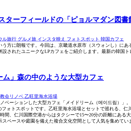
 スターフィールドの「ピョルマダン図書
ウル旅行
グルメ旅
インスタ映え
フォトスポット
韓国カフェ
いう方に朗報です。今回は、京畿道水原市（スウォンし）にあ
併設されたユニークなLPカフェをご紹介します。最新の韓国ト
ドリーム」森の中のような大型カフェ
教会リノベ
乙旺里海水浴場
とリノベーションした大型カフェ「メイドリーム（메이드림）」
のフォトスポットです。乙旺里海水浴場とセットで巡れる、仁
1時間、仁川国際空港からはタクシーで15〜20分の距離にある
示スペースや庭園を備えた複合文化空間として人気を集めてい