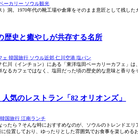
ベーカリー
ソウル観光
1970年代の靴工場や倉庫をそのまま意匠として残したカフェが立
仁川の歴史と癒やしが共存する名所
フェ
韓国旅行
ソウル近郊
仁川空港
塩パン
仁川（インチョン）にある「東洋塩田ベーカリーカフェ」は、
単なるカフェではなく、塩田だった頃の歴史的な意味と香りを
 人気のレストラン「82 オリオンズ」
韓国旅行
江南ランチ
ったら？そんな時におすすめなのが、ソウルのトレンドエリア・
かな場所に位置しており、ゆったりとした雰囲気でお食事を楽しめ