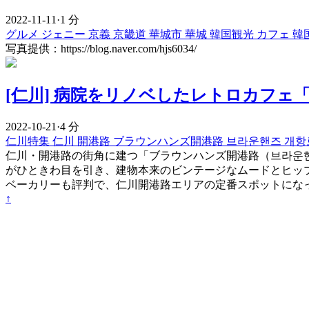
2022-11-11
·
1 分
グルメ
ジェニー
京義
京畿道
華城市
華城
韓国観光
カフェ
韓
写真提供：https://blog.naver.com/hjs6034/
[仁川] 病院をリノベしたレトロカフェ
2022-10-21
·
4 分
仁川特集
仁川
開港路
ブラウンハンズ開港路
브라운핸즈 개
仁川・開港路の街角に建つ「ブラウンハンズ開港路（브라운
がひときわ目を引き、建物本来のビンテージなムードとヒッ
ベーカリーも評判で、仁川開港路エリアの定番スポットにな
↑