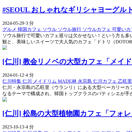
#SEOUL おしゃれなギリシャヨーグルト
2024-05-29
·
3 分
グルメ
韓国カフェ
ソウル
ソウル旅行
ソウルカフェ
可愛いカ
ソウル旅行で可愛いカフェ巡りは欠かせない！という方も多
観と、美味しいスイーツで大人気のカフェ「ドトリ（DOTO
[仁川] 教会リノベの大型カフェ「メイ
2024-01-12
·
4 分
仁川特集
仁川
メイドリム
MADE林
永宗島
仁川カフェ
乙旺
仁川・永宗島の乙旺里（ウランリ）にある大型ベーカリーカフ
なるテーマで構成され、韓国トップクラスのパティシエが手がけ
[仁川] 松島の大型植物園カフェ「フォ
2023-10-13
·
4 分