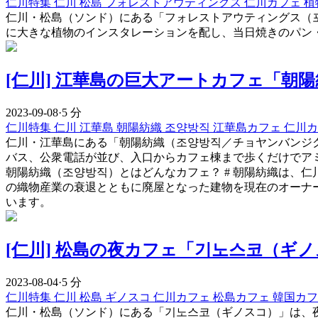
仁川特集
仁川
松島
フォレストアウティングス
仁川カフェ
植
仁川・松島（ソンド）にある「フォレストアウティングス（포
に大きな植物のインスタレーションを配し、当日焼きのパン・
[仁川] 江華島の巨大アートカフェ「朝陽
2023-09-08
·
5 分
仁川特集
仁川
江華島
朝陽紡織
조양방직
江華島カフェ
仁川
仁川・江華島にある「朝陽紡織（조양방직／チョヤンバンジク）
バス、公衆電話が並び、入口からカフェ棟まで歩くだけでア
朝陽紡織（조양방직）とはどんなカフェ？ # 朝陽紡織は、
の織物産業の衰退とともに廃屋となった建物を現在のオーナ
います。
[仁川] 松島の夜カフェ「기노스코（ギ
2023-08-04
·
5 分
仁川特集
仁川
松島
ギノスコ
仁川カフェ
松島カフェ
韓国カ
仁川・松島（ソンド）にある「기노스코（ギノスコ）」は、夜