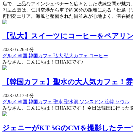
店で、上品なアインシュペナーと広々とした洗練空間が魅力。
기노스코は、仁川空港から車で約30分の距離にある「松島
再開発エリア。海風と整備された街並みが心地よく、滞在拠
【弘大】スイーツにコーヒーをペアリ
2023-05-26
·
3 分
グルメ
韓国
韓国カフェ
弘大
弘大カフェ
コーヒー
みなさん、こんにちは！CHIAKIです♪
【韓国カフェ】聖水の大人気カフェ！雰
2023-02-17
·
3 分
グルメ
韓国
韓国カフェ
聖水
聖水洞
ソンスドン
渡韓
ソウル
みなさん、こんにちは！CHIAKIです！ 今日は韓国に行っ
ジェニーがKT 5GのCMを撮影したテーマカフ