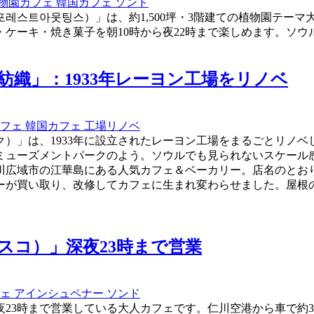
物園カフェ
韓国カフェ
ソンド
레스트아웃팅스）」は、約1,500坪・3階建ての植物園テー
ケーキ・焼き菓子を朝10時から夜22時まで楽しめます。ソ
紡織」：1933年レーヨン工場をリノベ
カフェ
韓国カフェ
工場リノベ
」は、1933年に設立されたレーヨン工場をまるごとリノベし
ミューズメントパークのよう。ソウルでも見られないスケール
仁川広域市の江華島にある人気カフェ＆ベーカリー。店名のとおり
ーが買い取り、改修してカフェに生まれ変わらせました。屋根
ノスコ）」深夜23時まで営業
フェ
アインシュペナー
ソンド
23時まで営業している大人カフェです。仁川空港から車で約