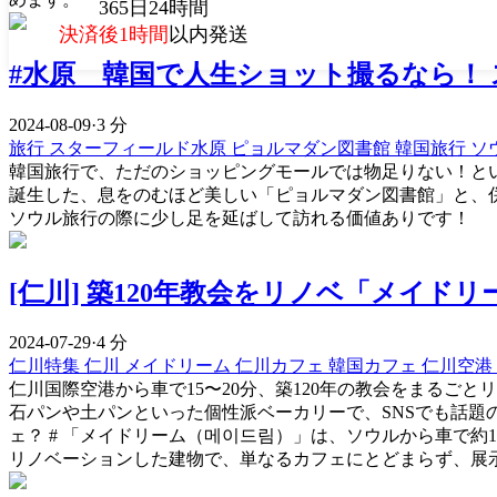
365日24時間
決済後1時間
以内発送
#水原 韓国で人生ショット撮るなら！
2024-08-09
·
3 分
旅行
スターフィールド水原
ピョルマダン図書館
韓国旅行
ソ
韓国旅行で、ただのショッピングモールでは物足りない！と
誕生した、息をのむほど美しい「ピョルマダン図書館」と、
ソウル旅行の際に少し足を延ばして訪れる価値ありです！
[仁川] 築120年教会をリノベ「メイ
2024-07-29
·
4 分
仁川特集
仁川
メイドリーム
仁川カフェ
韓国カフェ
仁川空港
仁川国際空港から車で15〜20分、築120年の教会をまるご
石パンや土パンといった個性派ベーカリーで、SNSでも話題
ェ？ # 「メイドリーム（메이드림）」は、ソウルから車で約
リノベーションした建物で、単なるカフェにとどまらず、展