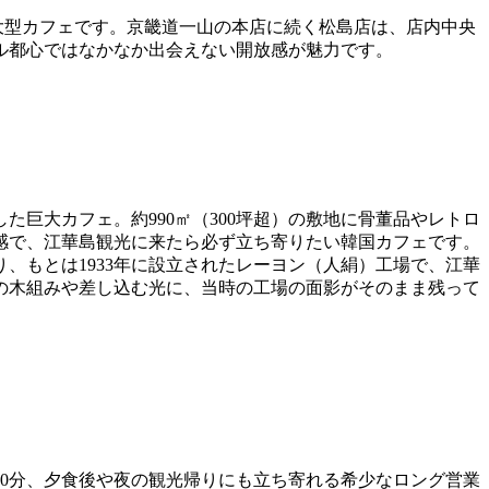
マ大型カフェです。京畿道一山の本店に続く松島店は、店内中央
ウル都心ではなかなか出会えない開放感が魅力です。
た巨大カフェ。約990㎡（300坪超）の敷地に骨董品やレトロ
感で、江華島観光に来たら必ず立ち寄りたい韓国カフェです。
、もとは1933年に設立されたレーヨン（人絹）工場で、江華
の木組みや差し込む光に、当時の工場の面影がそのまま残って
30分、夕食後や夜の観光帰りにも立ち寄れる希少なロング営業