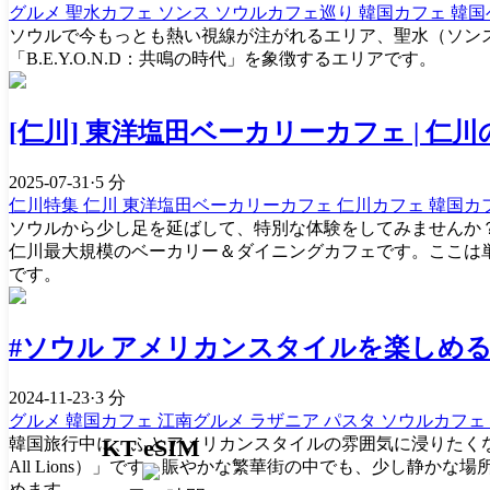
グルメ
聖水カフェ
ソンス
ソウルカフェ巡り
韓国カフェ
韓国
ソウルで今もっとも熱い視線が注がれるエリア、聖水（ソンス）洞。
「B.E.Y.O.N.D：共鳴の時代」を象徴するエリアです。
[仁川] 東洋塩田ベーカリーカフェ | 
2025-07-31
·
5 分
仁川特集
仁川
東洋塩田ベーカリーカフェ
仁川カフェ
韓国カ
ソウルから少し足を延ばして、特別な体験をしてみませんか？
仁川最大規模のベーカリー＆ダイニングカフェです。ここは
です。
#ソウル アメリカンスタイルを楽しめる
2024-11-23
·
3 分
グルメ
韓国カフェ
江南グルメ
ラザニア
パスタ
ソウルカフェ
韓国旅行中に、ふとアメリカンスタイルの雰囲気に浸りたくな
KT eSIM
All Lions）」です。賑やかな繁華街の中でも、少し静
めます。