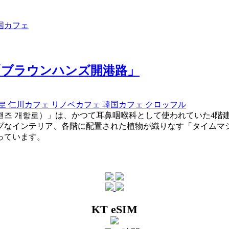
国カフェ
「ブラウンハンズ開港路」
항로
仁川カフェ
リノベカフェ
韓国カフェ
クロッフル
핸즈 개항로）」は、かつて耳鼻咽喉科として使われていた4階
プなインテリア、各階に配置された植物が織りなす「タイムマ
っています。
KT eSIM