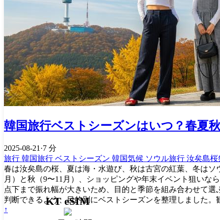
韓国旅行ベストシーズンはいつ？春夏秋
2025-08-21
·
7 分
旅行
韓国旅行
ベストシーズン
韓国気候
ソウル旅行
汝矣島桜
春は汝矣島の桜、夏は海・水遊び、秋は古宮の紅葉、冬はソウ
月）と秋（9〜11月）、ショッピングや年末イベント狙いなら冬
点下まで振れ幅が大きいため、目的と季節を組み合わせて選ぶ
KT eSIM
判断できるよう、目的別にベストシーズンを整理しました。観光
↑