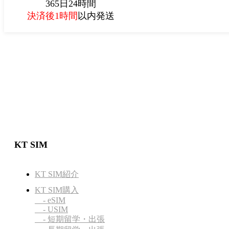
365日24時間
決済後1時間
以内発送
KT SIM
KT SIM紹介
KT SIM購入
- eSIM
- USIM
- 短期留学・出張