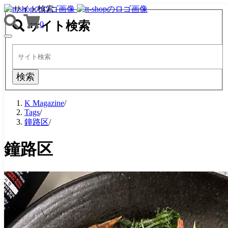
サイト検索
サイト検索
0
TOGGLE
NAVIGATION
検索
K Magazine
/
Tags
/
鐘路区
/
鐘路区