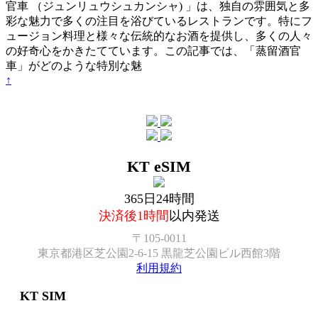
官車 （ジュンリュウシュカンシャ) 」は、独自の雰囲気と多
彩な魅力で多くの注目を浴びているレストランです。特にフ
ュージョン料理と様々な伝統的なお酒を提供し、多くの人々
の好奇心をかきたてています。この記事では、「蒸留酒官
車」がどのような特別な魅
↑
KT eSIM
365日24時間
決済後1時間
以内発送
〒105-0011
東京都港区芝公園2-6-15 黒龍芝公園ビル西館3階
利用規約
KT SIM