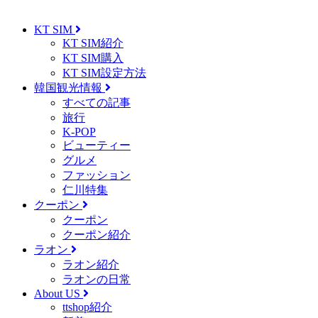
KT SIM
KT SIM紹介
KT SIM購入
KT SIM設定方法
韓国観光情報
すべての記事
旅行
K-POP
ビューティー
グルメ
ファッション
仁川特集
クーポン
クーポン
クーポン紹介
ラオン
ラオン紹介
ラオンの日常
About US
ttshop紹介