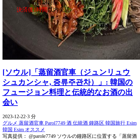
365日24時間
決済後1時間
以内発送
[ソウル]「蒸留酒官車（ジュンリュウ
シュカンシャ, 증류주관차）」: 韓国の
フュージョン料理と伝統的なお酒の出
会い
2023-12-22
·
3 分
グルメ
蒸留酒官車
Parol7749
酒
伝統酒
鐘路区
韓国旅行 Esim
韓国 Esim オススメ
写真提供： @parole7749 ソウルの鐘路区に位置する「蒸留酒