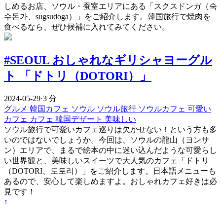
しめるお店、ソウル・蚕室エリアにある「スクスドンガ（숙
수돈가、sugsudoga）」をご紹介します。韓国旅行で焼肉を
食べるなら、ぜひ候補に入れてみてください。
#SEOUL おしゃれなギリシャヨーグル
ト 「ドトリ（DOTORI）」
2024-05-29
·
3 分
グルメ
韓国カフェ
ソウル
ソウル旅行
ソウルカフェ
可愛い
カフェ
カフェ
韓国デザート
美味しい
ソウル旅行で可愛いカフェ巡りは欠かせない！という方も多
いのではないでしょうか。今回は、ソウルの龍山（ヨンサ
ン）エリアで、まるで絵本の中に迷い込んだような可愛らし
い世界観と、美味しいスイーツで大人気のカフェ「ドトリ
（DOTORI、도토리）」をご紹介します。日本語メニューも
あるので、安心して楽しめますよ。おしゃれカフェ好きは必
見です！
↑