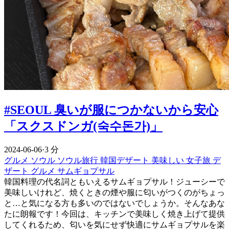
#SEOUL 臭いが服につかないから安心
「スクスドンガ(숙수돈가)」
2024-06-06
·
3 分
グルメ
ソウル
ソウル旅行
韓国デザート
美味しい
女子旅
デ
ザート
グルメ
サムギョプサル
韓国料理の代名詞ともいえるサムギョプサル！ジューシーで
美味しいけれど、焼くときの煙や服に匂いがつくのがちょっ
と…と気になる方も多いのではないでしょうか。そんなあな
たに朗報です！今回は、キッチンで美味しく焼き上げて提供
してくれるため、匂いを気にせず快適にサムギョプサルを楽