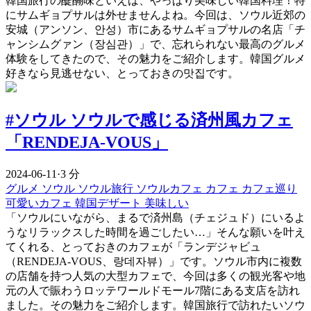
韓国旅行の醍醐味といえば、やっぱり美味しい韓国料理！特
にサムギョプサルは外せませんよね。今回は、ソウル近郊の
安城（アンソン、안성）市にあるサムギョプサルの名店「チ
ャンシムグァン（장심관）」で、忘れられない最高のグルメ
体験をしてきたので、その魅力をご紹介します。韓国グルメ
好きなら見逃せない、とっておきの맛집です。
#ソウル ソウルで感じる済州風カフェ
「RENDEJA-VOUS」
2024-06-11
·
3 分
グルメ
ソウル
ソウル旅行
ソウルカフェ
カフェ
カフェ巡り
可愛いカフェ
韓国デザート
美味しい
「ソウルにいながら、まるで済州島（チェジュド）にいるよ
うなリラックスした時間を過ごしたい…」そんな願いを叶え
てくれる、とっておきのカフェが「ランデジャビュ
（RENDEJA-VOUS、랑데자뷰）」です。ソウル市内に複数
の店舗を持つ人気の大型カフェで、今回は多くの観光客や地
元の人で賑わうロッテワールドモール7階にある支店を訪れ
ました。その魅力をご紹介します。韓国旅行で訪れたいソウ