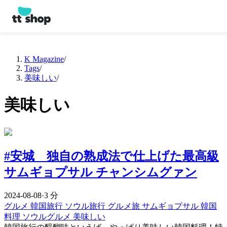
K Magazine
/
Tags
/
美味しい
/
美味しい
#安城 独自の熟成法で仕上げた最高級
サムギョプサル チャンシムグァン
2024-08-08
·
3 分
グルメ
韓国旅行
ソウル旅行
グルメ旅
サムギョプサル
韓国
料理
ソウルグルメ
美味しい