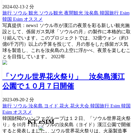
2024-02-13
·
2 分
旅行
ソウル
観光
ソウル観光
夜間観光
汝矣島
韓国旅行 Esim
韓国 Esim オススメ
写真提供：news1 ソウル市が漢江の夜景を彩る新しい観光施
設として、係留ガス気球「ソウルの月」の製作に本格的に取
り組んでいます。このプロジェクトでは、32億ウォン（約3
億6千万円）以上の予算を投じて、月の形をした係留ガス気
球を製造し、これを汝矣島の上空に浮かべ、夜景を楽しむこ
とを目指しています。 2022年
「ソウル世界花火祭り」 汝矣島漢江
公園で１０月７日開催
2023-09-20
·
2 分
旅行
ソウル
汝矣島
ヨイド
花火
花火大会
韓国旅行 Esim
韓国
Esim オススメ
韓国財閥のハンファグループは１２日、「ソウル世界花火祭
KT eSIM
り」を10月７日にソウルの汝矣島（ヨイド）漢江公園で開催
すると発表しました。 ソウル世界花火祭りは、火薬製造事