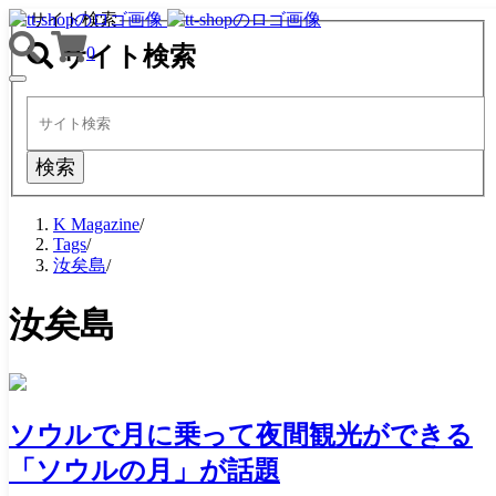
サイト検索
サイト検索
0
TOGGLE
NAVIGATION
検索
K Magazine
/
Tags
/
汝矣島
/
汝矣島
ソウルで月に乗って夜間観光ができる
「ソウルの月」が話題