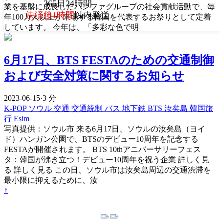
365日24時間
業を基盤に成長したハンファグループの社会貢献活動で、毎
決済後1時間
以内発送
年100万人以上が来場する韓国を代表するお祭りとして定着
しています。 今年は、「多彩な色で明
6月17日、BTS FESTAのための交通制御
および安全対策に関するお知らせ
2023-06-15
·
3 分
K-POP
ソウル
交通
交通統制
バス
地下鉄
BTS
汝矣島
韓国旅
行 Esim
写真提供：ソウル市 来る6月17日、ソウルの汝矣島（ヨイ
ド）ハンガン公園で、BTSのデビュー10周年を記念する
FESTAが開催されます。 BTS 10thアニバーサリーフェス
タ：韓国が沸き立つ！デビュー10周年を祝う企業 詳しく見
る 詳しく見る この日、ソウル市は汝矣島周辺の交通渋滞を
最小限に抑えるために、汝
↑