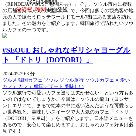
365日24時間
（RENDEJA-VOUS、랑데자뷰）」です。ソウル市内に複数
決済後1時間
以内発送
の店舗を持つ人気の大型カフェで、今回は多くの観光客や地
元の人で賑わうロッテワールドモール7階にある支店を訪れ
ました。その魅力をご紹介します。韓国旅行で訪れたいソウ
ルカフェの一つです。
#SEOUL おしゃれなギリシャヨーグル
ト 「ドトリ（DOTORI）」
2024-05-29
·
3 分
グルメ
韓国カフェ
ソウル
ソウル旅行
ソウルカフェ
可愛い
カフェ
カフェ
韓国デザート
美味しい
ソウル旅行で可愛いカフェ巡りは欠かせない！という方も多
いのではないでしょうか。今回は、ソウルの龍山（ヨンサ
ン）エリアで、まるで絵本の中に迷い込んだような可愛らし
い世界観と、美味しいスイーツで大人気のカフェ「ドトリ
（DOTORI、도토리）」をご紹介します。日本語メニューも
あるので、安心して楽しめますよ。おしゃれカフェ好きは必
見です！