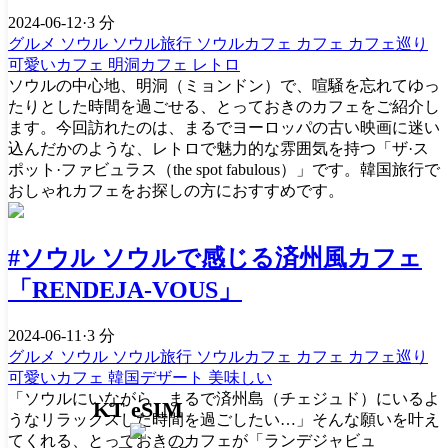
2024-06-12
·
3 分
グルメ
ソウル
ソウル旅行
ソウルカフェ
カフェ
カフェ巡り
可愛いカフェ
明洞カフェ
レトロ
ソウルの中心地、明洞（ミョンドン）で、喧騒を忘れてゆっ
たりとした時間を過ごせる、とっておきのカフェをご紹介し
ます。今回訪れたのは、まるでヨーロッパの古い映画に迷い
込んだかのような、レトロで魅力的な雰囲気を持つ「ザ·ス
ポット·ファビュラス（the spot fabulous）」です。韓国旅行で
おしゃれカフェをお探しの方におすすめです。
#ソウル ソウルで感じる済州風カフェ
「RENDEJA-VOUS」
2024-06-11
·
3 分
グルメ
ソウル
ソウル旅行
ソウルカフェ
カフェ
カフェ巡り
可愛いカフェ
韓国デザート
美味しい
「ソウルにいながら、まるで済州島（チェジュド）にいるよ
KT eSIM
うなリラックスした時間を過ごしたい…」そんな願いを叶え
てくれる、とっておきのカフェが「ランデジャビュ