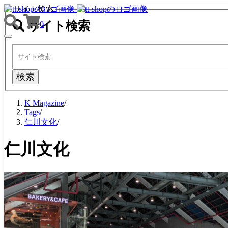
サイト検索
サイト検索
0
TOGGLE
NAVIGATION
検索
K Magazine
/
Tags
/
仁川文化
/
仁川文化