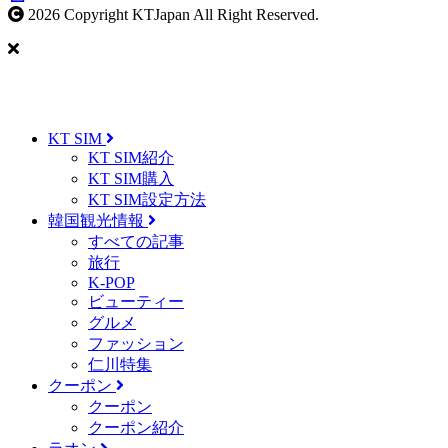
2026 Copyright KTJapan All Right Reserved.
KT SIM
KT SIM紹介
KT SIM購入
KT SIM設定方法
韓国観光情報
すべての記事
旅行
K-POP
ビューティー
グルメ
ファッション
仁川特集
クーポン
クーポン
クーポン紹介