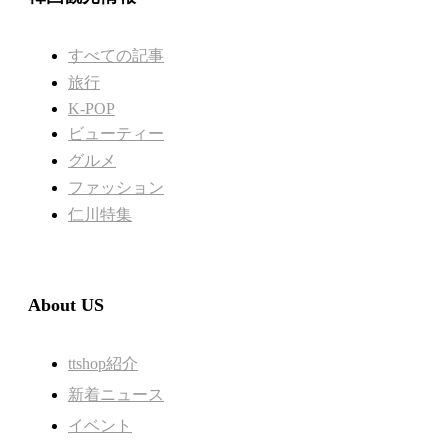
すべての記事
旅行
K-POP
ビューティー
グルメ
ファッション
仁川特集
About US
ttshop紹介
新着ニュース
イベント