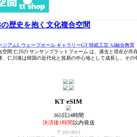
港の歴史を抱く文化複合空間
ージアムL
ウェーブホール
ギャラリーGT
韓紙工芸
AI融合教育
空間 仁川の サンサンプラットフォーム は、過去と現在が共
以降、仁川港は韓国の近代化と貿易の中心地として成長し、その
KT eSIM
365日24時間
決済後1時間
以内発送
〒105-0011