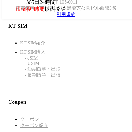
365日24時間
〒105-0011
東京都港区芝公園2-6-15 黒龍芝公園ビル西館3階
決済後1時間
以内発送
利用規約
KT SIM
KT SIM紹介
KT SIM購入
- eSIM
- USIM
- 短期留学・出張
- 長期留学・出張
Coupon
クーポン
クーポン紹介