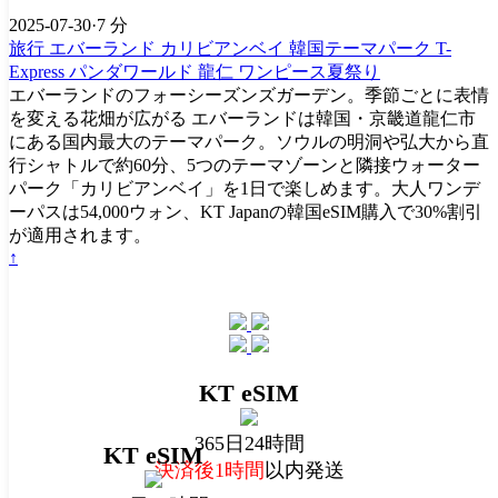
2025-07-30
·
7 分
旅行
エバーランド
カリビアンベイ
韓国テーマパーク
T-
Express
パンダワールド
龍仁
ワンピース夏祭り
エバーランドのフォーシーズンズガーデン。季節ごとに表情
を変える花畑が広がる エバーランドは韓国・京畿道龍仁市
にある国内最大のテーマパーク。ソウルの明洞や弘大から直
行シャトルで約60分、5つのテーマゾーンと隣接ウォーター
パーク「カリビアンベイ」を1日で楽しめます。大人ワンデ
ーパスは54,000ウォン、KT Japanの韓国eSIM購入で30%割引
が適用されます。
↑
KT eSIM
365日24時間
KT eSIM
決済後1時間
以内発送