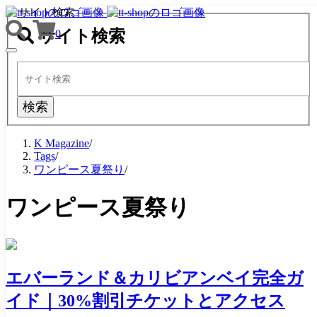
サイト検索
サイト検索
0
TOGGLE
NAVIGATION
検索
K Magazine
/
Tags
/
ワンピース夏祭り
/
ワンピース夏祭り
エバーランド＆カリビアンベイ完全ガ
イド｜30%割引チケットとアクセス