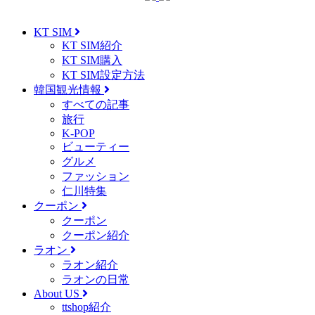
KT SIM
KT SIM紹介
KT SIM購入
KT SIM設定方法
韓国観光情報
すべての記事
旅行
K-POP
ビューティー
グルメ
ファッション
仁川特集
クーポン
クーポン
クーポン紹介
ラオン
ラオン紹介
ラオンの日常
About US
ttshop紹介