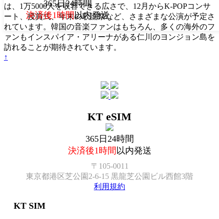
365日24時間
は、1万5000人を収容できる広さで、12月からK-POPコンサ
決済後1時間
以内発送
ート、授賞式、年末の歌謡祭など、さまざまな公演が予定さ
れています。韓国の音楽ファンはもちろん、多くの海外のフ
ァンもインスパイア・アリーナがある仁川のヨンジョン島を
訪れることが期待されています。
↑
KT eSIM
365日24時間
決済後1時間
以内発送
〒105-0011
東京都港区芝公園2-6-15 黒龍芝公園ビル西館3階
利用規約
KT SIM