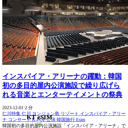
インスパイア・アリーナの躍動：韓国
初の多目的屋内公演施設で繰り広げら
れる音楽とエンターテイメントの祭典
2023-12-01
·
2 分
仁川特集
仁川
ヨンジョン島
リゾート
インスパイア・アリー
KT eSIM
ナ
コンサート
K-POP
公演
韓国旅行 Esim
韓国初の多目的屋内公演施設「インスパイア・アリーナ」で