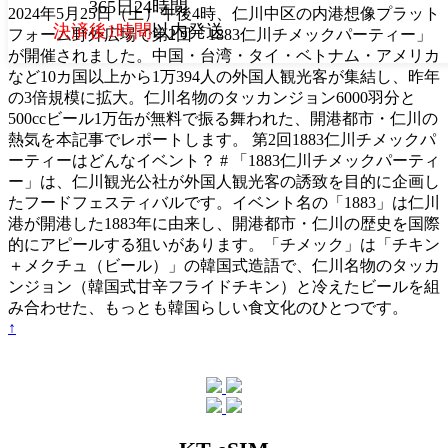
365日24時間
2024年5月25日（土）午後4時、仁川中区の内港想像プラット
決済後1時間
以内発送
フォーム野外広場で第2回「1883仁川チメックパーティー」
が開催されました。中国・台湾・タイ・ベトナム・アメリカ
など10カ国以上から1万394人の外国人観光客が集結し、昨年
の3倍規模に拡大。仁川名物のタッカンジョン6000羽分と
500ccビール1万缶が無料で振る舞われた、開港都市・仁川の
熱気を本記事でレポートします。 第2回1883仁川チメックパ
ーティーはどんなイベント？ # 「1883仁川チメックパーティ
ー」は、仁川観光公社が外国人観光客の誘致を目的に企画し
たフードフェスティバルです。イベント名の「1883」は仁川
港が開港した1883年に由来し、開港都市・仁川の歴史を国際
的にアピールする狙いがあります。「チメック」は「チキン
＋メクチュ（ビール）」の韓国式造語で、仁川名物のタッカ
ンジョン（韓国式甘辛フライドチキン）と冷えたビールを組
み合わせた、もっとも韓国らしい食文化のひとつです。
↑