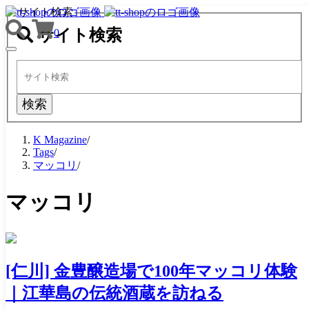
サイト検索
サイト検索
0
TOGGLE
NAVIGATION
検索
K Magazine
/
Tags
/
マッコリ
/
マッコリ
[仁川] 金豊醸造場で100年マッコリ体験
｜江華島の伝統酒蔵を訪ねる