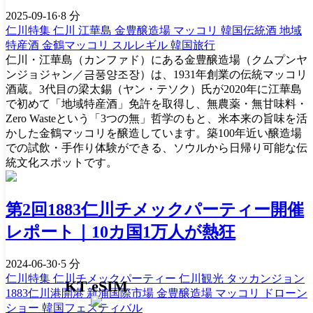
2025-09-16
·
8 分
仁川特集
仁川
江華島
金豊醸造場
マッコリ
韓国伝統酒
地域
特産酒
金鶴マッコリ
スルレギル
韓国旅行
仁川・江華島（カンファド）にある金豊醸造場（クムプンヤ
ンジョジャン／금풍양조장）は、1931年創業の伝統マッコリ
酒蔵。3代目の梁太錫（ヤン・テソク）氏が2020年に江華島
で初めて「地域特産酒」免許を取得し、無農薬・無甘味料・
Zero Wasteという「3つの無」哲学のもと、米本来の旨味を活
かした金鶴マッコリを醸造しています。築100年近い醸造場
での試飲・手作り体験ができる、ソウルから日帰り可能な伝
統文化スポットです。
第2回1883仁川チメックパーティー開催
レポート｜10カ国1万人が熱狂
2024-06-30
·
5 分
仁川特集
仁川チメックパーティー
仁川観光
タッカンジョン
KT eSIM
1883仁川港開港
新浦国際市場
金豊醸造場
マッコリ
ドローン
ショー
韓国フェスティバル