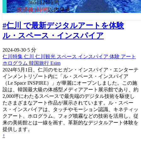
365日24時間
決済後1時間
以内発送
#仁川 で最新デジタルアートを体験
ル・スペース・インスパイア
2024-09-30
·
5 分
仁川特集
仁川
仁川観光
スペース
インスパイア
体験
アート
ホログラム
韓国旅行 Esim
2024年5月1日、仁川のモヒガン・インスパイア・エンターテ
インメントリゾート内に「ル・スペース・インスパイア
（Le Space INSPIRE）」が華麗にオープンしました。この施
設は、韓国最大級の体感型メディアアート展示館であり、約
2,000坪にわたるスペースで最先端のデジタル技術を駆使し
たさまざまなアート作品が展示されています。ル・スペー
ス・インスパイアは、タッチやモーション認識、キネティッ
クアート、ホログラム、フォグ噴霧などの技術を活用し、従
来の美術館とは一線を画す、革新的なデジタルアート体験を
提供します。
↑