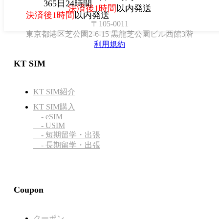
365日24時間
決済後1時間
以内発送
決済後1時間
以内発送
〒105-0011
東京都港区芝公園2-6-15 黒龍芝公園ビル西館3階
利用規約
KT SIM
KT SIM紹介
KT SIM購入
- eSIM
- USIM
- 短期留学・出張
- 長期留学・出張
Coupon
クーポン