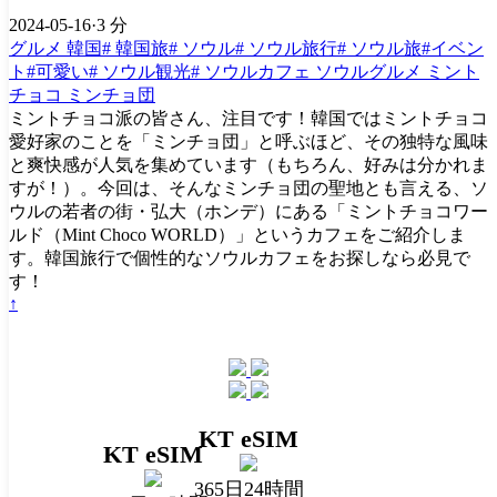
2024-05-16
·
3 分
グルメ
韓国#
韓国旅#
ソウル#
ソウル旅行#
ソウル旅#イベン
ト#可愛い#
ソウル観光#
ソウルカフェ
ソウルグルメ
ミント
チョコ
ミンチョ団
ミントチョコ派の皆さん、注目です！韓国ではミントチョコ
愛好家のことを「ミンチョ団」と呼ぶほど、その独特な風味
と爽快感が人気を集めています（もちろん、好みは分かれま
すが！）。今回は、そんなミンチョ団の聖地とも言える、ソ
ウルの若者の街・弘大（ホンデ）にある「ミントチョコワー
ルド（Mint Choco WORLD）」というカフェをご紹介しま
す。韓国旅行で個性的なソウルカフェをお探しなら必見で
す！
↑
KT eSIM
KT eSIM
365日24時間