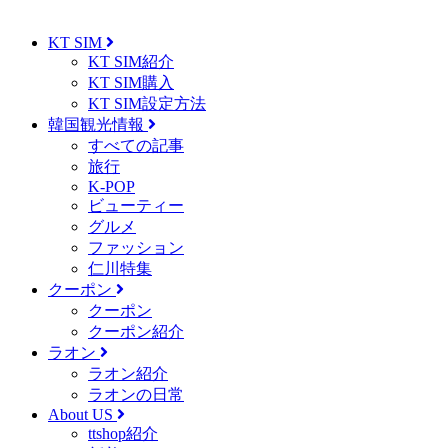
KT SIM
KT SIM紹介
KT SIM購入
KT SIM設定方法
韓国観光情報
すべての記事
旅行
K-POP
ビューティー
グルメ
ファッション
仁川特集
クーポン
クーポン
クーポン紹介
ラオン
ラオン紹介
ラオンの日常
About US
ttshop紹介