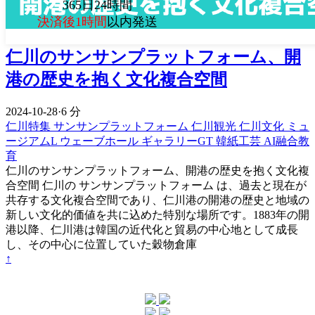
365日24時間
決済後1時間
以内発送
仁川のサンサンプラットフォーム、開
港の歴史を抱く文化複合空間
2024-10-28
·
6 分
仁川特集
サンサンプラットフォーム
仁川観光
仁川文化
ミュ
ージアムL
ウェーブホール
ギャラリーGT
韓紙工芸
AI融合教
育
仁川のサンサンプラットフォーム、開港の歴史を抱く文化複
合空間 仁川の サンサンプラットフォーム は、過去と現在が
共存する文化複合空間であり、仁川港の開港の歴史と地域の
新しい文化的価値を共に込めた特別な場所です。1883年の開
港以降、仁川港は韓国の近代化と貿易の中心地として成長
し、その中心に位置していた穀物倉庫
↑