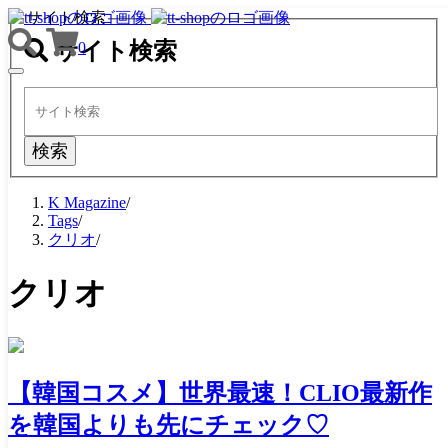
サイト検索
サイト検索
0
TOGGLE
NAVIGATION
検索
K Magazine
/
Tags
/
クリオ
/
クリオ
【韓国コスメ】世界最速！CLIO最新作
を韓国よりも先にチェック♡