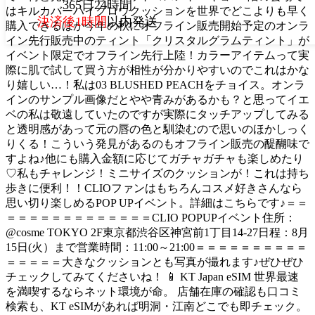
365日24時間
はキルカバーハイグロウクッションを世界でどこよりも早く
決済後1時間
以内発送
購入できるほか今年の秋にオフライン販売開始予定のオンラ
イン先行販売中のティント「クリスタルグラムティント」が
イベント限定でオフライン先行上陸！カラーアイテムって実
際に肌で試して買う方が相性が分かりやすいのでこれはかな
り嬉しい…！私は03 BLUSHED PEACHをチョイス。オンラ
インのサンプル画像だとやや青みがあるかも？と思ってイエ
ベの私は敬遠していたのですが実際にタッチアップしてみる
と透明感があって元の唇の色と馴染むので思いのほかしっく
りくる！こういう発見があるのもオフライン販売の醍醐味で
すよね♪他にも購入金額に応じてガチャガチャも楽しめたり
♡私もチャレンジ！ミニサイズのクッションが！これは持ち
歩きに便利！！CLIOファンはもちろんコスメ好きさんなら
思い切り楽しめるPOP UPイベント。詳細はこちらです♪＝＝
＝＝＝＝＝＝＝＝＝＝＝＝＝CLIO POPUPイベント住所：
@cosme TOKYO 2F東京都渋谷区神宮前1丁目14-27日程：8月
15日(火）まで営業時間：11:00～21:00＝＝＝＝＝＝＝＝＝＝
＝＝＝＝＝大きなクッションとも写真が撮れます♪ぜひぜひ
チェックしてみてくださいね！ 📱 KT Japan eSIM 世界最速
を満喫するならネット環境が命。 店舗在庫の確認も口コミ
検索も、KT eSIMがあれば明洞・江南どこでも即チェック。