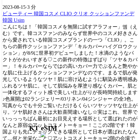
2023-08-15
·
3 分
ビューティー
韓国コスメ
CLIO
クリオ
クッションファンデ
韓国 Usim
こんにちは！「韓国コスメを無限に試すアラフォー」엠（え
む）です。韓コスファンのみならず世界中のコスメ好きさん
から愛されている韓国コスメブランドの一つ「CLIO」。こ
ちらの新作クッションファンデ「キルカバーハイグロウクッ
ション」が8/9に世界初デビューしました！水滴のようなパ
クトがかわいすぎる♡この新作の特徴はずばり「ツヤ＆カバ
ー」！キルカバーならではの高いカバー力でぷるんと艶やか
な肌に仕上げるクッションファンデなのです。まるで肌が発
光しているようなツヤ！肌に溶け込むように馴染み透明感あ
ふれるツヤ肌に。そして肌悩みを厚塗り感なくカバー。肌と
一体化するフィット感で美しい仕上がりが長時間持続します
♪色展開は02ランジェリー/03リネン/04ジンジャー の全3色。
写真からでも十分ご覧いただけるくらいツヤッツヤな仕上が
り。ツヤ肌好きさんは大歓喜間違いなし☆実はこれ、世界で
いっっっちばん最初にお目見えする場所として選ばれたのが
なんと原宿のアットコスメトーキョー！ここの2階です！韓
KT eSIM
国よりも先にチェックできる場所として日本が選ばれたなん
て…何と光栄なこと♡アットコスメトーキョー2階の会場で