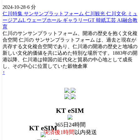
2024-10-28
·
6 分
仁川特集
サンサンプラットフォーム
仁川観光
仁川文化
ミュ
ージアムL
ウェーブホール
ギャラリーGT
韓紙工芸
AI融合教
育
仁川のサンサンプラットフォーム、開港の歴史を抱く文化複
合空間 仁川の サンサンプラットフォーム は、過去と現在が
共存する文化複合空間であり、仁川港の開港の歴史と地域の
新しい文化的価値を共に込めた特別な場所です。1883年の開
港以降、仁川港は韓国の近代化と貿易の中心地として成長
し、その中心に位置していた穀物倉庫
↑
KT eSIM
365日24時間
KT eSIM
決済後1時間
以内発送