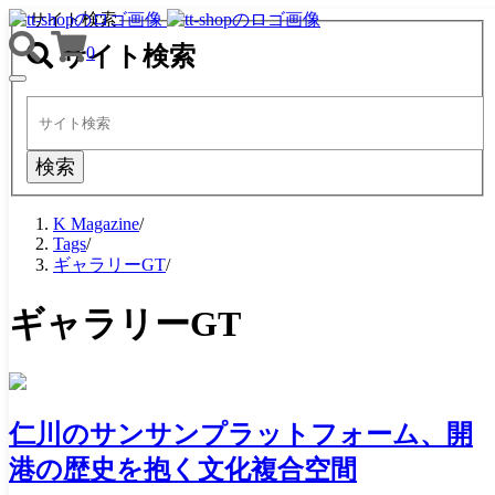
サイト検索
サイト検索
0
TOGGLE
NAVIGATION
検索
K Magazine
/
Tags
/
ギャラリーGT
/
ギャラリーGT
仁川のサンサンプラットフォーム、開
港の歴史を抱く文化複合空間