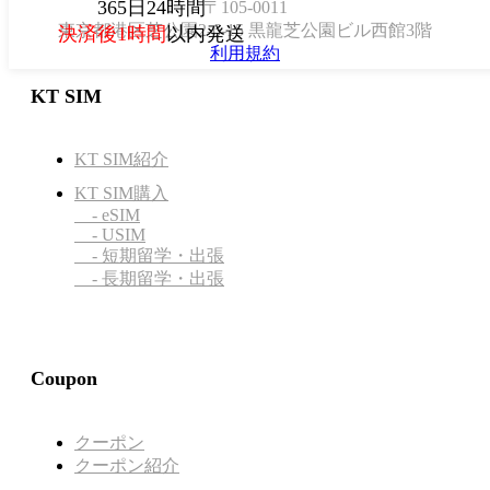
365日24時間
〒105-0011
東京都港区芝公園2-6-15 黒龍芝公園ビル西館3階
決済後1時間
以内発送
利用規約
KT SIM
KT SIM紹介
KT SIM購入
- eSIM
- USIM
- 短期留学・出張
- 長期留学・出張
Coupon
クーポン
クーポン紹介