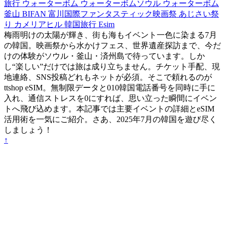
旅行
ウォーターボム
ウォーターボムソウル
ウォーターボム
釜山
BIFAN
富川国際ファンタスティック映画祭
あじさい祭
り
カメリアヒル
韓国旅行 Esim
梅雨明けの太陽が輝き、街も海もイベント一色に染まる7月
の韓国。映画祭から水かけフェス、世界遺産探訪まで、今だ
けの体験がソウル・釜山・済州島で待っています。しか
し“楽しい”だけでは旅は成り立ちません。チケット手配、現
地連絡、SNS投稿どれもネットが必須。そこで頼れるのが
ttshop eSIM。無制限データと010韓国電話番号を同時に手に
入れ、通信ストレスを0にすれば、思い立った瞬間にイベン
トへ飛び込めます。本記事では主要イベントの詳細とeSIM
活用術を一気にご紹介。さあ、2025年7月の韓国を遊び尽く
しましょう！
↑