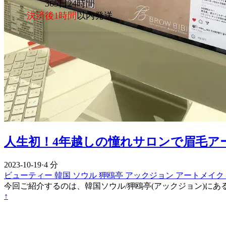
365日24時間
決済後1時間
以内発送
人生初！4年越しの憧れサロンで眉毛ア
2023-10-19
·
4 分
ビューティー
韓国
ソウル
狎鴎亭
アックジョン
アートメイク
今回ご紹介するのは、韓国ソウル/狎鴎亭(アックジョン)にあるア
↑