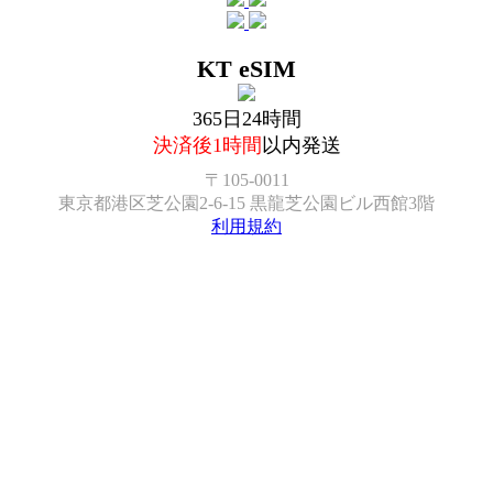
KT eSIM
365日24時間
決済後1時間
以内発送
〒105-0011
東京都港区芝公園2-6-15 黒龍芝公園ビル西館3階
利用規約