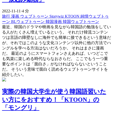
2022-11-11
·
4 分
旅行
漫画
ウェブトゥーン
Storywiz
KTOON
純情ウェブトゥ
ーン
BLウェブトゥーン
韓国漫画
韓国ウェブトゥーン
最近、韓国のドラマや映画を見ながら韓国語の勉強をしてい
る人がたくさん増えているという。 それだけ韓流コンテン
ツは言語の障壁なしに海外でも簡単に接できるという意味だ
が、それではこのような文化コンテンツ以外に他の方法でハ
ングルを学べる方法はないだろうか。 それはまさに漫画
だ。 最近のようにスマートフォンさえあれば、いつどこで
も気楽に楽しめる時代ならなおさらだ。 ここでもう一つ重
要なポイントは「面白さ」がなければならないということ
だ。 そういう意味で面白く読めるウェブトゥーンサイトを
紹介したい。
実際の韓国大学生が使う韓国語習いた
い方にをおすすめ！「KTOON」の
「モングリ」