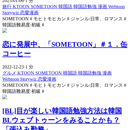
2023-01-06
·
1 分
旅行
KTOON
SOMETOON
韓国語
韓国語勉強
漫画
Webtoon
Storywiz
恋愛漫画
SOMETOON # モヒトモヒカン # ジャンル:日常、ロマンス #
韓国語難易度:初級 #
恋に発展中、「SOMETOON」＃１．缶
コーヒー
2022-12-23
·
1 分
グルメ
KTOON
SOMETOON
韓国語
韓国語勉強
漫画
Webtoon
Storywiz
恋愛漫画
SOMETOON # モヒトモヒカン # ジャンル:日常、ロマンス #
韓国語難易度:初級 #
[BL]目が楽しい韓国語勉強方法は韓国
BLウェブトゥーンをみることかも？
「張込み勤務」