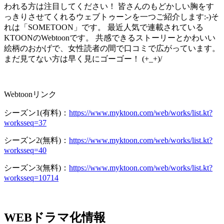
われる方は注目してください！ 皆さんのもどかしい胸をす
っきりさせてくれるウェブトゥーンを一つご紹介します:-)そ
れは「
SOMETOON
」です。 最近人気で連載されている
KTOONのWebtoonです。 共感できるストーリーとかわいい
絵柄のおかげで、女性読者の間で口コミで広がっています。
まだ見てない方は早く見にゴーゴー！ (+_+)/
Webtoonリンク
シーズン1(有料)：
https://www.myktoon.com/web/works/list.kt?
worksseq=37
シーズン2(無料)：
https://www.myktoon.com/web/works/list.kt?
worksseq=40
シーズン3(無料)：
https://www.myktoon.com/web/works/list.kt?
worksseq=10714
WEBドラマ化情報