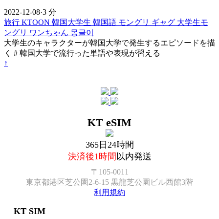
2022-12-08
·
3 分
旅行
KTOON
韓国大学生
韓国語
モングリ
ギャグ
大学生モ
ングリ
ワンちゃん
몽글이
大学生のキャラクターが韓国大学で発生するエピソードを描
く # 韓国大学で流行った単語や表現が習える
↑
KT eSIM
365日24時間
決済後1時間
以内発送
〒105-0011
東京都港区芝公園2-6-15 黒龍芝公園ビル西館3階
利用規約
KT SIM