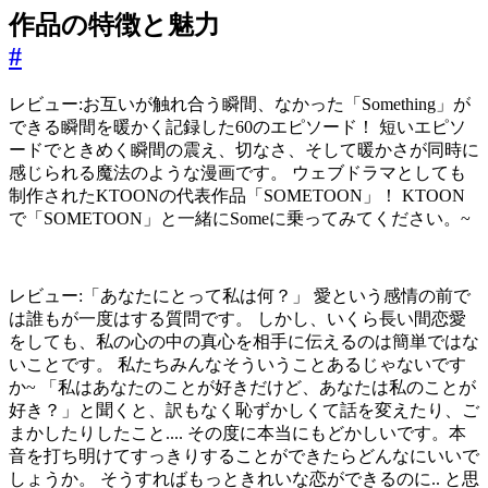
作品の特徴と魅力
#
レビュー:お互いが触れ合う瞬間、なかった「Something」が
できる瞬間を暖かく記録した60のエピソード！ 短いエピソ
ードでときめく瞬間の震え、切なさ、そして暖かさが同時に
感じられる魔法のような漫画です。 ウェブドラマとしても
制作された
KTOON
の代表作品「
SOMETOON
」！ KTOON
で「SOMETOON
」と一緒にSomeに乗ってみてください。~
レビュー:「あなたにとって私は何？」 愛という感情の前で
は誰もが一度はする質問です。 しかし、いくら長い間恋愛
をしても、私の心の中の真心を相手に伝えるのは簡単ではな
いことです。 私たちみんなそういうことあるじゃないです
か~ 「私はあなたのことが好きだけど、あなたは私のことが
好き？」と聞くと、訳もなく恥ずかしくて話を変えたり、ご
まかしたりしたこと.... その度に本当にもどかしいです。本
音を打ち明けてすっきりすることができたらどんなにいいで
しょうか。 そうすればもっときれいな恋ができるのに.. と思