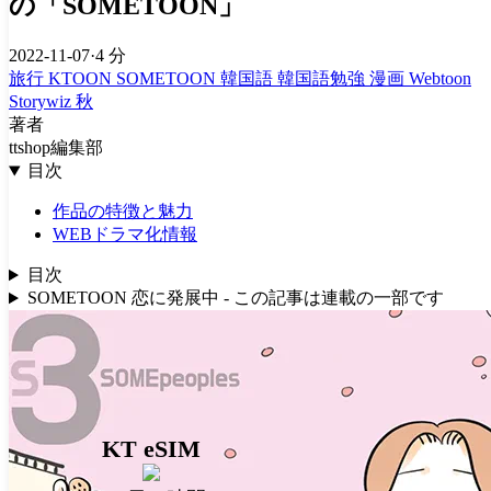
の「SOMETOON」
2022-11-07
·
4 分
旅行
KTOON
SOMETOON
韓国語
韓国語勉強
漫画
Webtoon
Storywiz
秋
著者
ttshop編集部
目次
作品の特徴と魅力
WEBドラマ化情報
目次
SOMETOON 恋に発展中 - この記事は連載の一部です
KT eSIM