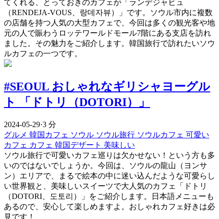
てくれる、とっておきのカフェが「ランデジャビュ
（RENDEJA-VOUS、랑데자뷰）」です。ソウル市内に複数
の店舗を持つ人気の大型カフェで、今回は多くの観光客や地
元の人で賑わうロッテワールドモール7階にある支店を訪れ
ました。その魅力をご紹介します。韓国旅行で訪れたいソウ
ルカフェの一つです。
#SEOUL おしゃれなギリシャヨーグル
ト 「ドトリ（DOTORI）」
2024-05-29
·
3 分
グルメ
韓国カフェ
ソウル
ソウル旅行
ソウルカフェ
可愛い
カフェ
カフェ
韓国デザート
美味しい
ソウル旅行で可愛いカフェ巡りは欠かせない！という方も多
いのではないでしょうか。今回は、ソウルの龍山（ヨンサ
ン）エリアで、まるで絵本の中に迷い込んだような可愛らし
い世界観と、美味しいスイーツで大人気のカフェ「ドトリ
（DOTORI、도토리）」をご紹介します。日本語メニューも
あるので、安心して楽しめますよ。おしゃれカフェ好きは必
見です！