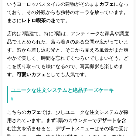
いうヨーロッパスタイルの建物がそのまま
カフェ
になっ
ており、その外観からも独特のオーラを放っています。
まさに
レトロ喫茶
の趣です。
店内は2階建て。特に2階は、アンティークな家具や調度
品でまとめられた、落ち着きのある空間が広がっていま
す。窓から差し込む光と、そこから見える風景がまた爽
やかで美しく、時間を忘れてくつろいでしまいそう。ど
こを切り取っても絵になるので、写真撮影も楽しめま
す。
可愛いカフェ
としても人気です。
ユニークな注文システムと絶品チーズケーキ
#
こちらの
カフェ
では、少しユニークな注文システムが採
用されています。まず1階のカウンターで
デザート
を含
む注文を済ませると、
デザート
メニューはその場で受け