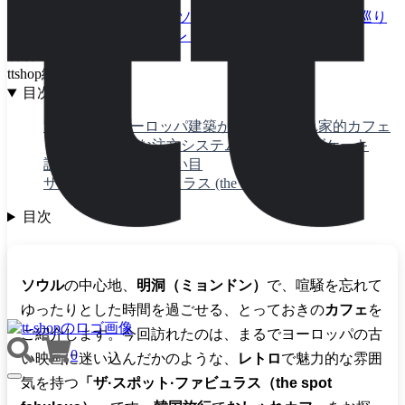
グルメ
ソウル
ソウル旅行
ソウルカフェ
カフェ
カフェ巡り
可愛いカフェ
明洞カフェ
レトロ
著者
ttshop編集部
目次
1950年代のヨーロッパ建築が美しい、隠れ家的カフェ
ユニークな注文システムと絶品チーズケーキ
訪れるなら平日が狙い目
ザ·スポット·ファビュラス (the spot fabulous)
目次
ソウル
の中心地、
明洞（ミョンドン）
で、喧騒を忘れて
ゆったりとした時間を過ごせる、とっておきの
カフェ
を
ご紹介します。今回訪れたのは、まるでヨーロッパの古
0
い映画に迷い込んだかのような、
レトロ
で魅力的な雰囲
TOGGLE
気を持つ
「ザ·スポット·ファビュラス（the spot
NAVIGATION