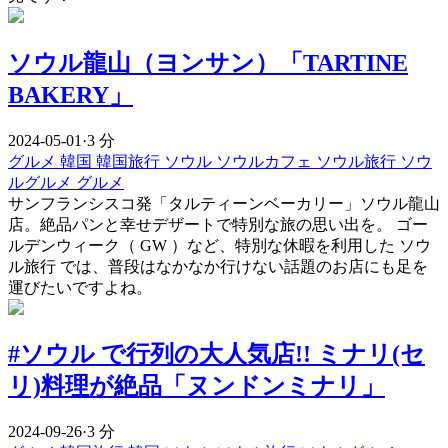
ソウル龍山（ヨンサン）「TARTINE
BAKERY」
2024-05-01
·
3 分
グルメ
韓国
韓国旅行
ソウル
ソウルカフェ
ソウル旅行
ソウ
ルグルメ
グルメ
サンフランシスコ発「タルティーンベーカリー」ソウル龍山
店。絶品パンと幸せデザートで特別な旅の思い出を。 ゴー
ルデンウィーク（ GW ）など、特別な休暇を利用した ソウ
ル旅行 では、普段はなかなか行けない話題のお店にも足を
運びたいですよね。
#ソウル で行列の大人気店!! ミナリ(セ
リ)料理が絶品「ヌンドンミナリ」
2024-09-26
·
3 分