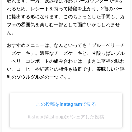
取れます。一方、飲み物は2階のバーカウンターで作ら
れるため、レシートを持って階段を上がり、2階のバー
に提出する形になります。このちょっとした手間も、
カ
フェ
の雰囲気を楽しむ一部として面白いかもしれませ
ん。
おすすめメニューは、なんといっても「ブルーベリーチ
ーズケーキ」。濃厚なチーズケーキと、甘酸っぱいブル
ーベリーコンポートの組み合わせは、まさに至福の味わ
い。コーヒーや紅茶との相性も抜群です。
美味しい
と評
判の
ソウルグルメ
の一つです。
この投稿をInstagramで見る
tt-shop(@ttshopjp)がシェアした投稿