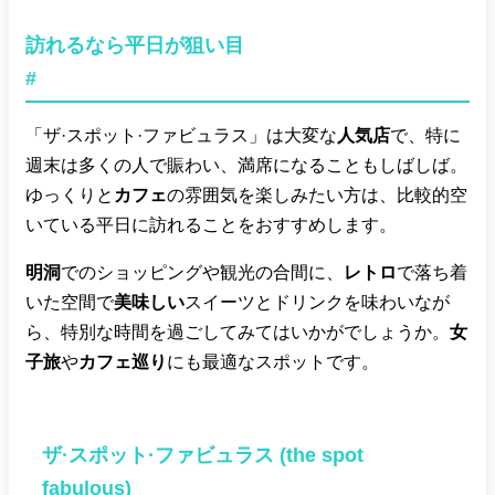
訪れるなら平日が狙い目
#
「ザ·スポット·ファビュラス」は大変な
人気店
で、特に
週末は多くの人で賑わい、満席になることもしばしば。
ゆっくりと
カフェ
の雰囲気を楽しみたい方は、比較的空
いている平日に訪れることをおすすめします。
明洞
でのショッピングや観光の合間に、
レトロ
で落ち着
いた空間で
美味しい
スイーツとドリンクを味わいなが
ら、特別な時間を過ごしてみてはいかがでしょうか。
女
子旅
や
カフェ巡り
にも最適なスポットです。
ザ·スポット·ファビュラス (the spot
fabulous)