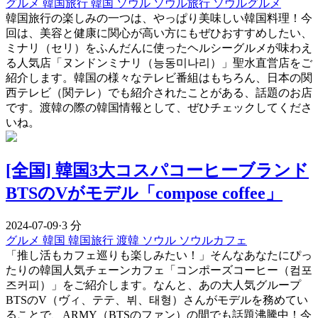
グルメ
韓国旅行
韓国
ソウル
ソウル旅行
ソウルグルメ
韓国旅行の楽しみの一つは、やっぱり美味しい韓国料理！今
回は、美容と健康に関心が高い方にもぜひおすすめしたい、
ミナリ（セリ）をふんだんに使ったヘルシーグルメが味わえ
る人気店「ヌンドンミナリ（능동미나리）」聖水直営店をご
紹介します。韓国の様々なテレビ番組はもちろん、日本の関
西テレビ（関テレ）でも紹介されたことがある、話題のお店
です。渡韓の際の韓国情報として、ぜひチェックしてくださ
いね。
[全国] 韓国3大コスパコーヒーブランド
BTSのVがモデル「compose coffee」
2024-07-09
·
3 分
グルメ
韓国
韓国旅行
渡韓
ソウル
ソウルカフェ
「推し活もカフェ巡りも楽しみたい！」そんなあなたにぴっ
たりの韓国人気チェーンカフェ「コンポーズコーヒー（컴포
즈커피）」をご紹介します。なんと、あの大人気グループ
BTSのV（ヴィ、テテ、뷔、태형）さんがモデルを務めてい
ることで、ARMY（BTSのファン）の間でも話題沸騰中！今