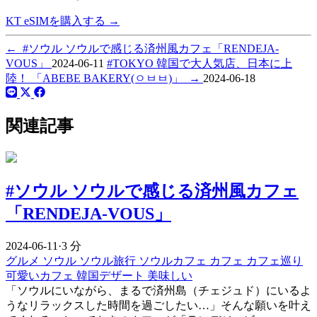
KT eSIMを購入する
→
←
#ソウル ソウルで感じる済州風カフェ「RENDEJA-
VOUS」
2024-06-11
#TOKYO 韓国で大人気店、日本に上
陸！ 「ABEBE BAKERY(ㅇㅂㅂ)」
→
2024-06-18
関連記事
#ソウル ソウルで感じる済州風カフェ
「RENDEJA-VOUS」
2024-06-11
·
3 分
グルメ
ソウル
ソウル旅行
ソウルカフェ
カフェ
カフェ巡り
可愛いカフェ
韓国デザート
美味しい
「ソウルにいながら、まるで済州島（チェジュド）にいるよ
うなリラックスした時間を過ごしたい…」そんな願いを叶え