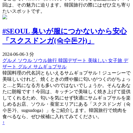
回は、その魅力に迫ります。韓国旅行の際にはぜひ立ち寄り
たいスポットです。
#SEOUL 臭いが服につかないから安心
「スクスドンガ(숙수돈가)」
2024-06-06
·
3 分
グルメ
ソウル
ソウル旅行
韓国デザート
美味しい
女子旅
デ
ザート
グルメ
サムギョプサル
韓国料理の代名詞ともいえるサムギョプサル！ジューシーで
美味しいけれど、焼くときの煙や服に匂いがつくのがちょっ
と…と気になる方も多いのではないでしょうか。そんなあな
たに朗報です！今回は、キッチンで美味しく焼き上げて提供
してくれるため、匂いを気にせず快適にサムギョプサルを楽
しめるお店、ソウル・蚕室エリアにある「スクスドンガ（숙
수돈가、sugsudoga）」をご紹介します。韓国旅行で焼肉を
食べるなら、ぜひ候補に入れてみてください。
↑