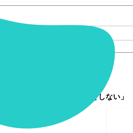
타다 - 連絡をしない」
/
動終わり」「잠수타다 - 連絡をしない」
先生
오운완
今日の運動終わり