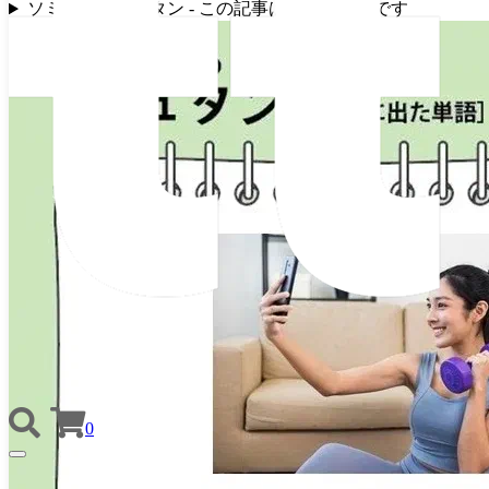
ソミ先生のジュタン - この記事は連載の一部です
0
TOGGLE
NAVIGATION