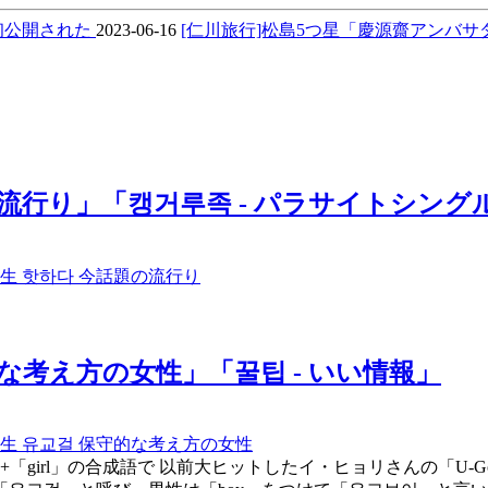
で初公開された
2023-06-16
[仁川旅行]松島5つ星「慶源齋アンバ
流行り」「캥거루족 - パラサイトシング
先生
핫하다
今話題の流行り
な考え方の女性」「꿀팁 - いい情報」
先生
유교걸
保守的な考え方の女性
+「girl」の合成語で 以前大ヒットしたイ・ヒョリさんの「U-