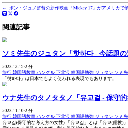
←
ポン・ジュノ監督の新作映画『Mickey 17』がアメリカ
関連記事
ソミ先生のジュタン「핫하다 - 今話題の
2023-12-15
·
2 分
旅行
韓国語教室
ハングル
下北沢
韓国語勉強
ジュタン
ソミ
「핫하다」は日本でもよく使われる表現でもあります。
ウナ先生のタノタタノ「유교걸 - 保守的
2023-11-10
·
2 分
旅行
韓国語教室
ハングル
下北沢
韓国語勉強
ジュタン
ソミ
유교걸(保守的な考え方の女性) 「유교걸」とは「유교(儒教)」