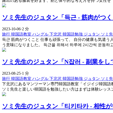
露出のある服装を好まず、割と保守的な考え方を持つ女性を「
ソミ先生のジュタン「득근 - 筋肉がつく
2023-10-06
·
2 分
旅行
韓国語教室
ハングル
下北沢
韓国語勉強
ジュタン
ソミ
득근 筋肉がつくこと 仕事も頑張って、 自分の健康も気遣う
う意味になりました。 득근을 위해서 하루에 2시간씩 운동하
ソミ先生のジュタン「N잡러 - 副業をし
2023-08-25
·
1 分
旅行
韓国語教室
ハングル
下北沢
韓国語勉強
ジュタン
ソミ
下北沢にあるマンツーマン専門韓国語教室「イジイジ韓国語教
ソミ先生と楽しい韓国語を勉強したい方はまずは体験レッスン
ソミ先生のジュタン「티키타카 - 相性が