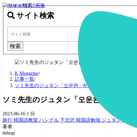
サイト検索
サイト検索
検索
K Magazine
/
記事一覧
/
ソミ先生のジュタン「오운완 - 今日の運動終わり」「잠수
ソミ先生のジュタン「오운완 - 今日の運
2023-06-16
·
1 分
旅行
韓国語教室
ハングル
下北沢
韓国語勉強
ジュタン
ソミ
著者
ttshop編集部