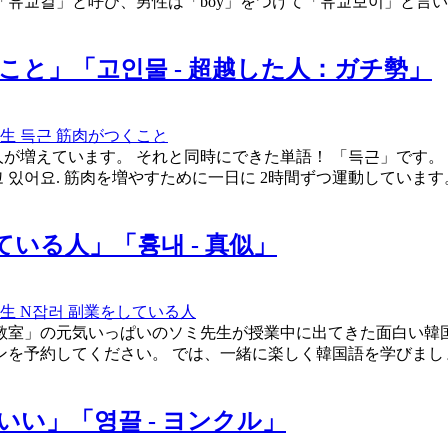
유교걸」と呼び、男性は「boy」をつけて「유교보이」と言
こと」「고인물 - 超越した人：ガチ勢」
先生
득근
筋肉がつくこと
人が増えています。 それと同時にできた単語！ 「득근」です。
고 있어요. 筋肉を増やすために一日に 2時間ずつ運動しています
ている人」「흉내 - 真似」
先生
N잡러
副業をしている人
室」の元気いっぱいのソミ先生が授業中に出てきた面白い韓国
を予約してください。 では、一緒に楽しく韓国語を学びまし
いい」「영끌 - ヨンクル」