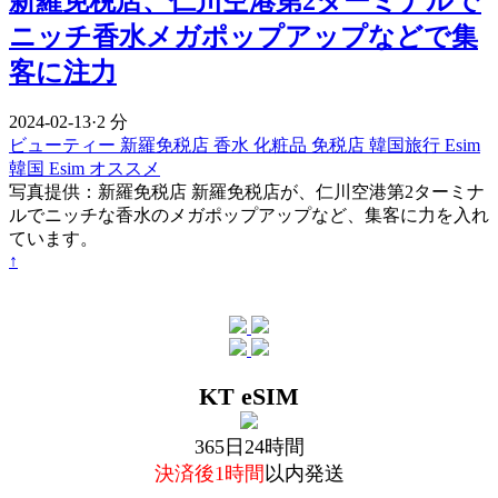
新羅免税店、仁川空港第2ターミナルで
ニッチ香水メガポップアップなどで集
客に注力
2024-02-13
·
2 分
ビューティー
新羅免税店
香水
化粧品
免税店
韓国旅行 Esim
韓国 Esim オススメ
写真提供：新羅免税店 新羅免税店が、仁川空港第2ターミナ
ルでニッチな香水のメガポップアップなど、集客に力を入れ
ています。
↑
KT eSIM
365日24時間
決済後1時間
以内発送