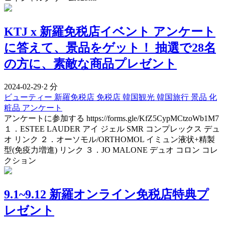
KTJ x 新羅免税店イベント アンケート
に答えて、景品をゲット！ 抽選で28名
の方に、素敵な商品プレゼント
2024-02-29
·
2 分
ビューティー
新羅免税店
免税店
韓国観光
韓国旅行
景品
化
粧品
アンケート
アンケートに参加する https://forms.gle/KfZ5CypMCtzoWb1M7
１．ESTEE LAUDER アイ ジェル SMR コンプレックス デュ
オ リンク ２．オーソモル/ORTHOMOL イミュン液状+精製
型(免疫力増進) リンク ３．JO MALONE デュオ コロン コレ
クション
9.1~9.12 新羅オンライン免税店特典プ
レゼント