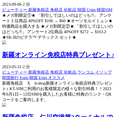
2023-09-06
·
2 分
ビューティー
新羅免税店
免税店
化粧品
韓国 Usim
韓国SIM
★メガ割限定①★ 「割引してほしいのはどっち?!」 アンケ
ート１位商品 40%OFF $100 → $60 ★オーソモルイミュン★
特価商品を購入する ★メガ割限定②★ 「割引してほしいの
はどっち?!」 アンケート2位商品 40%OFF $272 → $163.2
★SK-IIのピテラ™ デラックス セット★
新羅オンライン免税店特典プレゼント♪
2023-05-31
·
2 分
ビューティー
新羅免税店
免税店
化粧品
ランコム
イソップ
韓国旅行 Esim
韓国 Esim オススメ
新羅免税店 X tt-shop新羅オンライン免税店特典プレゼン
ト♪ KT-SIMご利用のお客様限定の様々な割引特典！！2023
年6月1日～12日SIMを購入したお客様に特典のリンク・QR
コードをご案内します。