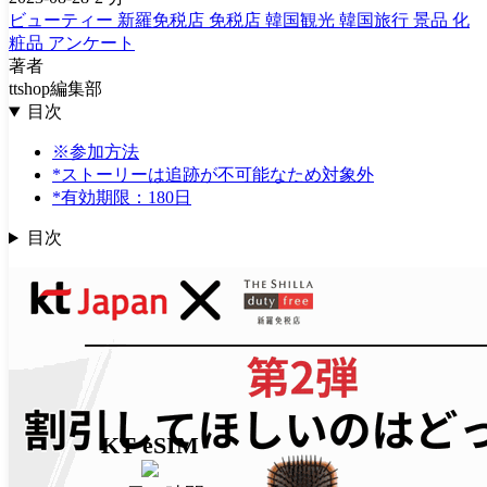
ビューティー
新羅免税店
免税店
韓国観光
韓国旅行
景品
化
粧品
アンケート
著者
ttshop編集部
目次
※参加方法
*ストーリーは追跡が不可能なため対象外
*有効期限：180日
目次
KT eSIM