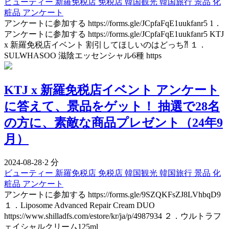
ビューティー
新羅免税店
免税店
韓国観光
韓国旅行
景品
化
粧品
アンケート
アンケートに参加する https://forms.gle/JCpfaFqE1uukfanr5 1．
アンケートに参加する https://forms.gle/JCpfaFqE1uukfanr5 KTJ
x 新羅免税店イベント 割引してほしいのはどっち⁈ １．
SULWHASOO 滋陰エッセンシャル6種 https
KTJ x 新羅免税店イベント アンケート
に答えて、景品をゲット！ 抽選で28名
の方に、素敵な商品プレゼント（24年9
月）
2024-08-28
·
2 分
ビューティー
新羅免税店
免税店
韓国観光
韓国旅行
景品
化
粧品
アンケート
アンケートに参加する https://forms.gle/9SZQKFsZJ8LVhbqD9
１．Liposome Advanced Repair Cream DUO
https://www.shilladfs.com/estore/kr/ja/p/4987934 ２．ウルトラフ
ェイシャルクリーム125ml