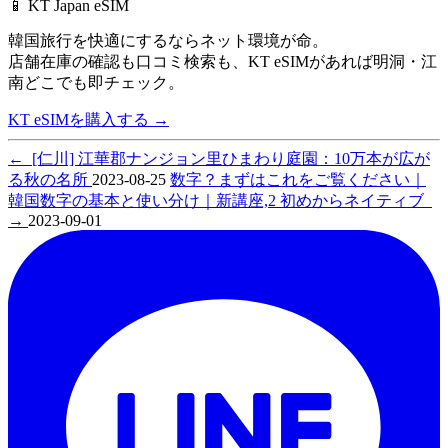
📱 KT Japan eSIM
韓国旅行を快適にするならネット環境が命。
店舗在庫の確認も口コミ検索も、
KT eSIMがあれば明洞・江
南どこでも即チェック。
KT eSIMを購入する
→
←
[仁川] 江華郡ナンジョン里ひまわり庭園：10万本が広が
る秋の名所
2023-08-25
数字？まずはこれをご覧ください｜
韓国数字の基本と使い分け｜新講座,2 初めからネイティブ
→
2023-09-01