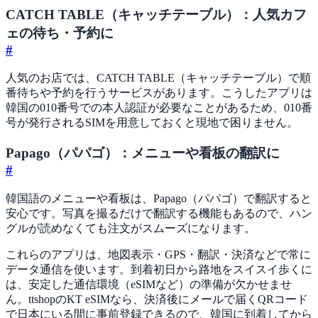
CATCH TABLE（キャッチテーブル）：人気カフ
ェの待ち・予約に
#
人気のお店では、CATCH TABLE（キャッチテーブル）で順
番待ちや予約を行うサービスがあります。こうしたアプリは
韓国の010番号での本人認証が必要なことがあるため、010番
号が発行されるSIMを用意しておくと現地で困りません。
Papago（パパゴ）：メニューや看板の翻訳に
#
韓国語のメニューや看板は、Papago（パパゴ）で翻訳すると
安心です。写真を撮るだけで翻訳する機能もあるので、ハン
グルが読めなくても注文がスムーズになります。
これらのアプリは、地図表示・GPS・翻訳・決済などで常に
データ通信を使います。到着初日から路地をスイスイ歩くに
は、安定した通信環境（eSIMなど）の準備が欠かせませ
ん。ttshopのKT eSIMなら、決済後にメールで届くQRコード
で日本にいる間に事前登録できるので、韓国に到着してから