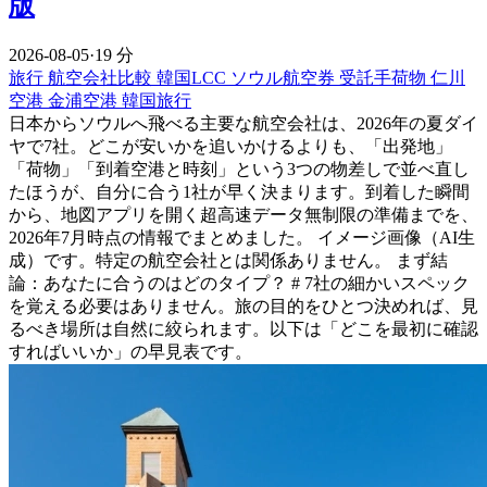
版
2026-08-05
·
19 分
旅行
航空会社比較
韓国LCC
ソウル航空券
受託手荷物
仁川
空港
金浦空港
韓国旅行
日本からソウルへ飛べる主要な航空会社は、2026年の夏ダイ
ヤで7社。どこが安いかを追いかけるよりも、「出発地」
「荷物」「到着空港と時刻」という3つの物差しで並べ直し
たほうが、自分に合う1社が早く決まります。到着した瞬間
から、地図アプリを開く超高速データ無制限の準備までを、
2026年7月時点の情報でまとめました。 イメージ画像（AI生
成）です。特定の航空会社とは関係ありません。 まず結
論：あなたに合うのはどのタイプ？ # 7社の細かいスペック
を覚える必要はありません。旅の目的をひとつ決めれば、見
るべき場所は自然に絞られます。以下は「どこを最初に確認
すればいいか」の早見表です。