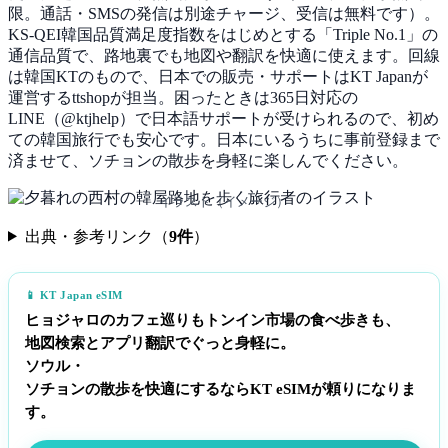
限。通話・SMSの発信は別途チャージ、受信は無料です）。
KS-QEI韓国品質満足度指数をはじめとする「Triple No.1」の
通信品質で、路地裏でも地図や翻訳を快適に使えます。回線
は韓国KTのもので、日本での販売・サポートはKT Japanが
運営するttshopが担当。困ったときは365日対応の
LINE（@ktjhelp）で日本語サポートが受けられるので、初め
ての韓国旅行でも安心です。日本にいるうちに事前登録まで
済ませて、ソチョンの散歩を身軽に楽しんでください。
イラスト（イメージ）
出典・参考リンク（
9件
）
📱 KT Japan eSIM
ヒョジャロのカフェ巡りもトンイン市場の食べ歩きも、
地図検索とアプリ翻訳でぐっと身軽に。
ソウル・
ソチョンの散歩を快適にするならKT eSIMが頼りになりま
す。