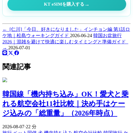
→
KT eSIMを購入する
←
[仁川]「今日、好きになりました」インチョン編 第1話ロ
ケ地｜松島ウォーキングガイド
2026-06-24
韓国お盆旅行
2026｜混雑を避けて快適に楽しむタイミングと準備ガイド
→
2026-07-01
関連記事
韓国線「機内持ち込み」OK！愛犬と乗
れる航空会社11社比較｜決め手はケー
ジ込みの「総重量」（2026年時点）
2026-08-07
·
22 分
旅行
ペット同伴
犬 機内持ち込み
航空会社比較
韓国旅行
ケ