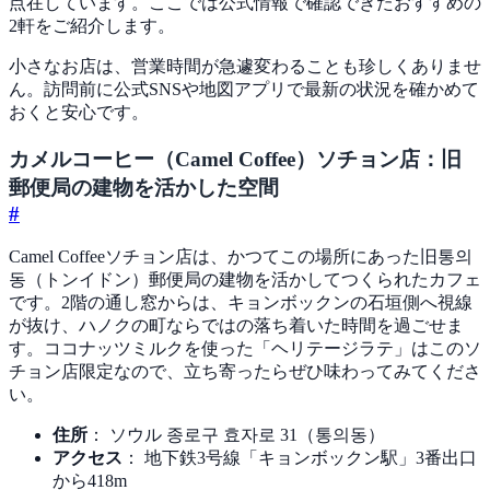
点在しています。ここでは公式情報で確認できたおすすめの
2軒をご紹介します。
小さなお店は、営業時間が急遽変わることも珍しくありませ
ん。訪問前に公式SNSや地図アプリで最新の状況を確かめて
おくと安心です。
カメルコーヒー（Camel Coffee）ソチョン店：旧
郵便局の建物を活かした空間
#
Camel Coffeeソチョン店は、かつてこの場所にあった旧통의
동（トンイドン）郵便局の建物を活かしてつくられたカフェ
です。2階の通し窓からは、キョンボックンの石垣側へ視線
が抜け、ハノクの町ならではの落ち着いた時間を過ごせま
す。ココナッツミルクを使った「ヘリテージラテ」はこのソ
チョン店限定なので、立ち寄ったらぜひ味わってみてくださ
い。
住所
： ソウル 종로구 효자로 31（통의동）
アクセス
： 地下鉄3号線「キョンボックン駅」3番出口
から418m