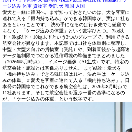
ージ込み 体重
貨物室 受託
犬 韓国 入国
愛犬と一緒に韓国へ。まず知っておきたいのは、犬を客室に
連れて入る「機内持ち込み」ができる韓国線が、実は11社も
あるということです。 決め手になるのは行き先でも値段で
もなく、「ケージ込みの体重」という数字ひとつ。 7kg以
下・9kg以下・10kg以下という3つのグループで、利用できる
航空会社が異なります。本記事では11社を体重別に整理し、
中型・大型犬向けの貨物室（受託）や、到着直後から超高速
データ無制限でつながる通信環境の準備までまとめました
（2026年8月時点）。 イメージ画像（AI生成）です。特定の
航空会社・施設とは関係ありません。 まず結論：愛犬を
「機内持ち込み」できる韓国線は11社。決め手は「ケージ込
みの体重」 # 愛犬を客室に連れて入る「機内持ち込み」。日
本発の韓国線でこれができる航空会社は、2026年8月時点で
11社あります。そして航空会社を選ぶ一番の基準になるの
が、「ケージ込みの体重」という数字です。