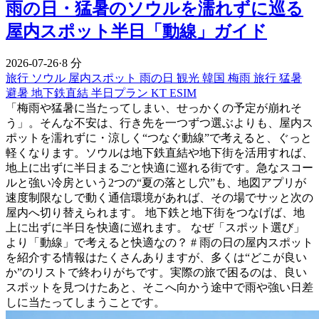
雨の日・猛暑のソウルを濡れずに巡る
屋内スポット半日「動線」ガイド
2026-07-26
·
8 分
旅行
ソウル 屋内スポット
雨の日 観光
韓国 梅雨 旅行
猛暑
避暑
地下鉄直結
半日プラン
KT ESIM
「梅雨や猛暑に当たってしまい、せっかくの予定が崩れそ
う」。そんな不安は、行き先を一つずつ選ぶよりも、屋内ス
ポットを濡れずに・涼しく“つなぐ動線”で考えると、ぐっと
軽くなります。ソウルは地下鉄直結や地下街を活用すれば、
地上に出ずに半日まるごと快適に巡れる街です。急なスコー
ルと強い冷房という2つの“夏の落とし穴”も、地図アプリが
速度制限なしで動く通信環境があれば、その場でサッと次の
屋内へ切り替えられます。 地下鉄と地下街をつなげば、地
上に出ずに半日を快適に巡れます。 なぜ「スポット選び」
より「動線」で考えると快適なの？ # 雨の日の屋内スポット
を紹介する情報はたくさんありますが、多くは“どこが良い
か”のリストで終わりがちです。実際の旅で困るのは、良い
スポットを見つけたあと、そこへ向かう途中で雨や強い日差
しに当たってしまうことです。