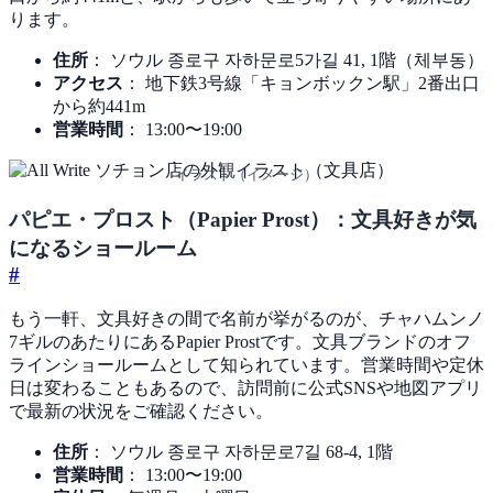
ります。
住所
： ソウル 종로구 자하문로5가길 41, 1階（체부동）
アクセス
： 地下鉄3号線「キョンボックン駅」2番出口
から約441m
営業時間
： 13:00〜19:00
イラスト（イメージ）
パピエ・プロスト（Papier Prost）：文具好きが気
になるショールーム
#
もう一軒、文具好きの間で名前が挙がるのが、チャハムンノ
7ギルのあたりにあるPapier Prostです。文具ブランドのオフ
ラインショールームとして知られています。営業時間や定休
日は変わることもあるので、訪問前に公式SNSや地図アプリ
で最新の状況をご確認ください。
住所
： ソウル 종로구 자하문로7길 68-4, 1階
営業時間
： 13:00〜19:00