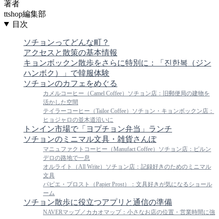
著者
ttshop編集部
目次
ソチョンってどんな町？
アクセスと散策の基本情報
キョンボックン散歩をさらに特別に：「진한복（ジン
ハンボク）」で韓服体験
ソチョンのカフェをめぐる
カメルコーヒー（Camel Coffee）ソチョン店：旧郵便局の建物を
活かした空間
テイラーコーヒー（Tailor Coffee）ソチョン・キョンボックン店：
ヒョジャロの並木道沿いに
トンイン市場で「ヨプチョン弁当」ランチ
ソチョンのミニマル文具・雑貨さんぽ
マニュファクトコーヒー（Manufact Coffee）ソチョン店：ピルン
デロの路地で一息
オルライト（All Write）ソチョン店：記録好きのためのミニマル
文具
パピエ・プロスト（Papier Prost）：文具好きが気になるショール
ーム
ソチョン散歩に役立つアプリと通信の準備
NAVERマップ／カカオマップ：小さなお店の位置・営業時間に強