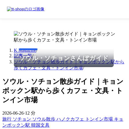
K Magazine
/
記事一覧
/
ソウル・ソチョンさんぽガイド
ソウル・ソチョン散歩ガイド｜キョンボックン駅から
歩くカフェ・文具・トンイン市場
/
ソウル・ソチョン散歩ガイド｜キョン
ボックン駅から歩くカフェ・文具・ト
ンイン市場
2026-06-26
·
12 分
旅行
ソチョン
ソウル散歩
ハノクカフェ
トンイン市場
キョ
ンボックン駅
韓国文具