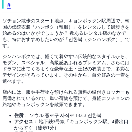
#
ソチョン散歩のスタート地点、キョンボックン駅周辺で、韓
国の伝統衣装「ハンボク（韓服）」をレンタルして街歩きを
始めるのはいかがでしょうか？ 数あるレンタル店のなかで
も、特におすすめしたいのが「진한복（ジンハンボク）」で
す。
ジンハンボクでは、軽くて着やすい伝統的なスタイルから、
モダン、スペシャル、高級感あふれるプレミアム、さらには
ドラマに出てくるような豪華な王・王妃の衣装まで、多彩な
デザインがそろっています。その中から、自分好みの一着を
選べます。
店内には、服や手荷物を預けられる無料の鍵付きロッカーも
完備されているので、重い荷物を預けて、身軽にソチョンの
路地やキョンボックンを散策できます。
住所
： ソウル 종로구 사직로 133-3 진한복
アクセス
： 地下鉄3号線「キョンボックン駅」4番出口
からすぐ（徒歩1分）