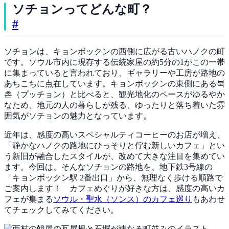
ソチョンってどんな町？
#
ソチョンは、キョンボックンの西側に広がる古いハノクの町
です。ソウル市内に現存する伝統家屋の約5分の1がこの一帯
に集まっていると言われており、ギャラリーや工房が路地の
あちこちに点在しています。キョンボックンの東側にある북
촌（プッチョン）と比べると、観光地化のペースがゆるやか
なため、地元の人の暮らしが残る、ゆったりと落ち着いた雰
囲気がソチョンの魅力となっています。
近年は、感度の高いスペシャルティコーヒーのお店が増え、
「静かなハノクの路地にひっそりと佇む新しいカフェ」とい
う新旧が融合したスタイルが、改めて大きな注目を集めてい
ます。今回は、そんなソチョンの路地を、地下鉄3号線の
「キョンボックン駅 2番出口」から、無理なく歩ける順路で
ご案内します！ カフェめぐりが好きな方は、感度の高いカ
フェが集まる
ソウル・聖水（ソンス）のカフェ巡り
もあわせ
てチェックしてみてください。