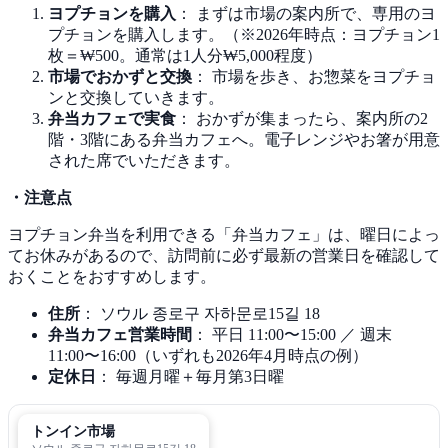
ヨプチョンを購入
： まずは市場の案内所で、専用のヨ
プチョンを購入します。（※2026年時点：ヨプチョン1
枚＝₩500。通常は1人分₩5,000程度）
市場でおかずと交換
： 市場を歩き、お惣菜をヨプチョ
ンと交換していきます。
弁当カフェで実食
： おかずが集まったら、案内所の2
階・3階にある弁当カフェへ。電子レンジやお箸が用意
された席でいただきます。
・注意点
ヨプチョン弁当を利用できる「弁当カフェ」は、曜日によっ
てお休みがあるので、訪問前に必ず最新の営業日を確認して
おくことをおすすめします。
住所
： ソウル 종로구 자하문로15길 18
弁当カフェ営業時間
： 平日 11:00〜15:00 ／ 週末
11:00〜16:00（いずれも2026年4月時点の例）
定休日
： 毎週月曜＋毎月第3日曜
トンイン市場