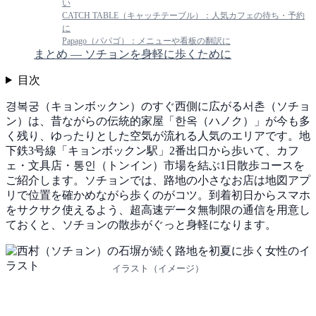
い
CATCH TABLE（キャッチテーブル）：人気カフェの待ち・予約
に
Papago（パパゴ）：メニューや看板の翻訳に
まとめ — ソチョンを身軽に歩くために
目次
경복궁（キョンボックン）のすぐ西側に広がる서촌（ソチョ
ン）は、昔ながらの伝統的家屋「한옥（ハノク）」が今も多
く残り、ゆったりとした空気が流れる人気のエリアです。地
下鉄3号線「キョンボックン駅」2番出口から歩いて、カフ
ェ・文具店・통인（トンイン）市場を結ぶ1日散歩コースを
ご紹介します。ソチョンでは、路地の小さなお店は地図アプ
リで位置を確かめながら歩くのがコツ。到着初日からスマホ
をサクサク使えるよう、超高速データ無制限の通信を用意し
ておくと、ソチョンの散歩がぐっと身軽になります。
イラスト（イメージ）