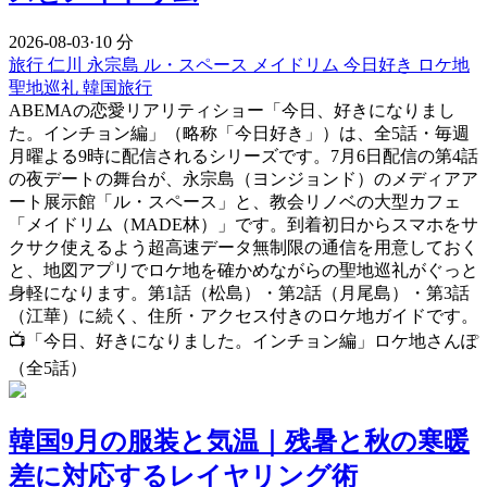
2026-08-03
·
10 分
旅行
仁川
永宗島
ル・スペース
メイドリム
今日好き
ロケ地
聖地巡礼
韓国旅行
ABEMAの恋愛リアリティショー「今日、好きになりまし
た。インチョン編」（略称「今日好き」）は、全5話・毎週
月曜よる9時に配信されるシリーズです。7月6日配信の第4話
の夜デートの舞台が、永宗島（ヨンジョンド）のメディアア
ート展示館「ル・スペース」と、教会リノベの大型カフェ
「メイドリム（MADE林）」です。到着初日からスマホをサ
クサク使えるよう超高速データ無制限の通信を用意しておく
と、地図アプリでロケ地を確かめながらの聖地巡礼がぐっと
身軽になります。第1話（松島）・第2話（月尾島）・第3話
（江華）に続く、住所・アクセス付きのロケ地ガイドです。
📺「今日、好きになりました。インチョン編」ロケ地さんぽ
（全5話）
韓国9月の服装と気温｜残暑と秋の寒暖
差に対応するレイヤリング術