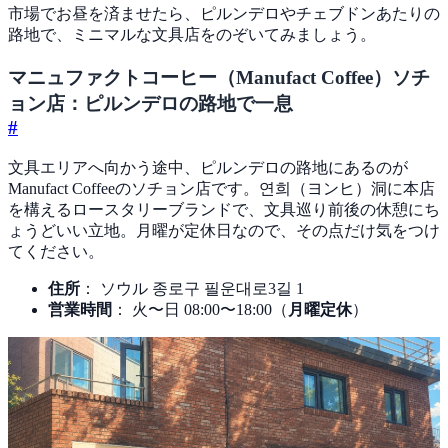
市場でお昼を済ませたら、ピルンデロやチェブドンあたりの
路地で、ミニマルな文具店をのぞいてみましょう。
マニュファクトコーヒー（Manufact Coffee）ソチ
ョン店：ピルンデロの路地で一息
#
文具エリアへ向かう途中、ピルンデロの路地にあるのが
Manufact Coffeeのソチョン店です。연희（ヨンヒ）洞に本店
を構えるロースタリーブランドで、文具巡り前後の休憩にち
ょうどいい立地。月曜が定休日なので、その点だけ気をつけ
てください。
住所
： ソウル 종로구 필운대로3길 1
営業時間
： 火〜日 08:00〜18:00（
月曜定休
）