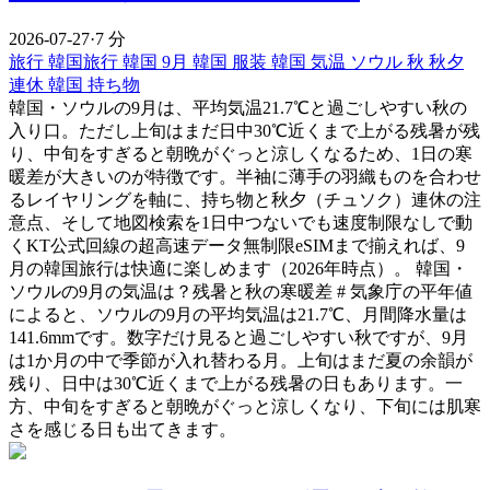
2026-07-27
·
7 分
旅行
韓国旅行
韓国 9月
韓国 服装
韓国 気温
ソウル 秋
秋夕
連休
韓国 持ち物
韓国・ソウルの9月は、平均気温21.7℃と過ごしやすい秋の
入り口。ただし上旬はまだ日中30℃近くまで上がる残暑が残
り、中旬をすぎると朝晩がぐっと涼しくなるため、1日の寒
暖差が大きいのが特徴です。半袖に薄手の羽織ものを合わせ
るレイヤリングを軸に、持ち物と秋夕（チュソク）連休の注
意点、そして地図検索を1日中つないでも速度制限なしで動
くKT公式回線の超高速データ無制限eSIMまで揃えれば、9
月の韓国旅行は快適に楽しめます（2026年時点）。 韓国・
ソウルの9月の気温は？残暑と秋の寒暖差 # 気象庁の平年値
によると、ソウルの9月の平均気温は21.7℃、月間降水量は
141.6mmです。数字だけ見ると過ごしやすい秋ですが、9月
は1か月の中で季節が入れ替わる月。上旬はまだ夏の余韻が
残り、日中は30℃近くまで上がる残暑の日もあります。一
方、中旬をすぎると朝晩がぐっと涼しくなり、下旬には肌寒
さを感じる日も出てきます。