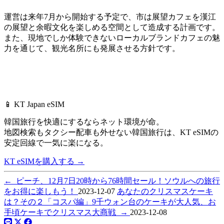
運営は来年7月から開始する予定で、市は展望カフェを漢江
の展望と余暇文化を楽しめる空間として造成する計画です。
また、現地でしか体験できないローカルブランドカフェの魅
力を通じて、観光名所にも発展させる方針です。
📱 KT Japan eSIM
韓国旅行を快適にするならネット環境が命。
地図検索もタクシー配車も外せない韓国旅行は、
KT eSIMの
安定回線で一気に楽になる。
KT eSIMを購入する
→
←
ピーチ、12月7日20時から76時間セール！ソウルへの旅行
をお得に楽しもう！
2023-12-07
あなたのクリスマスケーキ
は？その２「コスパ編」9千ウォン台のケーキが大人気、お
手頃ケーキでクリスマス大商戦
→
2023-12-08