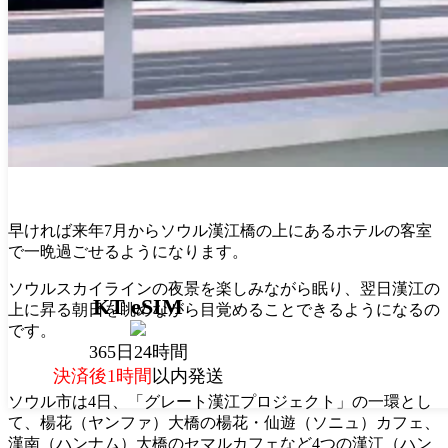
早ければ来年7月からソウル漢江橋の上にあるホテルの客室
で一晩過ごせるようになります。
ソウルスカイラインの夜景を楽しみながら眠り、翌日漢江の
KT eSIM
上に昇る朝日を眺めながら目覚めることできるようになるの
です。
365日24時間
決済後1時間
以内発送
ソウル市は4日、「グレート漢江プロジェクト」の一環とし
て、楊花（ヤンファ）大橋の楊花・仙遊（ソニュ）カフェ、
漢南（ハンナム）大橋のセマルカフェなど4つの漢江（ハン