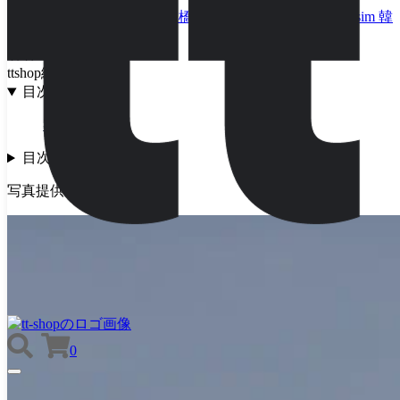
旅行
ソウル
漢江
展望
漢江橋
リニューアル
韓国旅行 Esim
韓
国 Esim オススメ
著者
ttshop編集部
目次
客室と眺望
目次
写真提供：ソウル市
0
TOGGLE
NAVIGATION