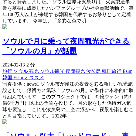
すると発表しました。 ソウル世界花火祭りは、火薬製造事
業を基盤に成長したハンファグループの社会貢献活動で、毎
年100万人以上が来場する韓国を代表するお祭りとして定着
しています。 今年は、「多彩な色で明
ソウルで月に乗って夜間観光ができる
「ソウルの月」が話題
2024-02-13
·
2 分
旅行
ソウル
観光
ソウル観光
夜間観光
汝矣島
韓国旅行 Esim
韓国 Esim オススメ
写真提供：news1 ソウル市が漢江の夜景を彩る新しい観光施
設として、係留ガス気球「ソウルの月」の製作に本格的に取
り組んでいます。このプロジェクトでは、32億ウォン（約3
億6千万円）以上の予算を投じて、月の形をした係留ガス気
球を製造し、これを汝矣島の上空に浮かべ、夜景を楽しむこ
とを目指しています。 2022年