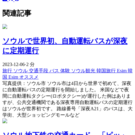
関連記事
ソウルで世界初、自動運転バスが深夜
に定期運行
2023-12-06
·
2 分
旅行
ソウル
交通手段
バス
体験
ソウル観光
韓国旅行 Esim
韓
国 Esim オススメ
写真提供：ソウル市 ソウル市は4日から世界で初めて、深夜
に自動運転バスの定期運行を開始しました。 米国などで夜
間に自動運転タクシー(ロボタクシー)が運行した例はありま
すが、公共交通機関である深夜専用自動運転バスの定期運行
はソウルが世界初です。 路線番号「深夜A21」のバスは、大
学街、大型ショッピングモールなど