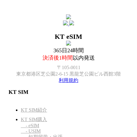
KT eSIM
365日24時間
決済後1時間
以内発送
〒105-0011
東京都港区芝公園2-6-15 黒龍芝公園ビル西館3階
利用規約
KT SIM
KT SIM紹介
KT SIM購入
- eSIM
- USIM
- 短期留学・出張