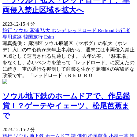
「ソウル」弘大「レッドロード」、車
両侵入禁止区域を拡大へ
2023-12-15
·
4 分
旅行
ソウル
麻浦
弘大
ホンデ
レッドロード
Redroad
歩行者
専用道路
韓国旅行 Esim
写真提供： 麻浦区 ソウル麻浦区（マポグ）の弘大（ホン
デ）入口の中心街が来年上半期から、週末には車両侵入禁止
区域として運営される見通しです。 去年の春、「駐車場」
をなくし、赤いペンキを塗って「レッドロード」に変えたの
に続き、車の通行を抑制して商業を生かす麻浦区の実験的な
政策です。 「レッドロード（ＲＥＤ ＲＯ
ソウル地下鉄のホームドアで、作品鑑
賞！？ゲーテやイェーツ、松尾芭蕉ま
で
2023-12-15
·
2 分
旅行
ソウル
地下鉄
ホームドア
詩
俳句
松尾芭蕉
小林一茶
韓