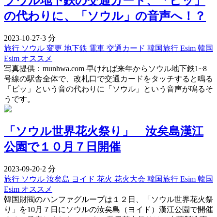
ソウル地下鉄の交通カード、「ピッ」
の代わりに、「ソウル」の音声へ！？
2023-10-27
·
3 分
旅行
ソウル
変更
地下鉄
電車
交通カード
韓国旅行 Esim
韓国
Esim オススメ
写真提供：munhwa.com 早ければ来年からソウル地下鉄1~8
号線の駅舎全体で、改札口で交通カードをタッチすると鳴る
「ピッ」という音の代わりに「ソウル」という音声が鳴るそ
うです。
「ソウル世界花火祭り」 汝矣島漢江
公園で１０月７日開催
2023-09-20
·
2 分
旅行
ソウル
汝矣島
ヨイド
花火
花火大会
韓国旅行 Esim
韓国
Esim オススメ
韓国財閥のハンファグループは１２日、「ソウル世界花火祭
り」を10月７日にソウルの汝矣島（ヨイド）漢江公園で開催