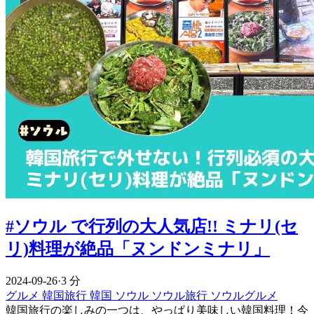
#ソウル で行列の大人気店!! ミナリ(セ
リ)料理が絶品「ヌンドンミナリ」
2024-09-26
·
3 分
グルメ
韓国旅行
韓国
ソウル
ソウル旅行
ソウルグルメ
韓国旅行の楽しみの一つは、やっぱり美味しい韓国料理！今