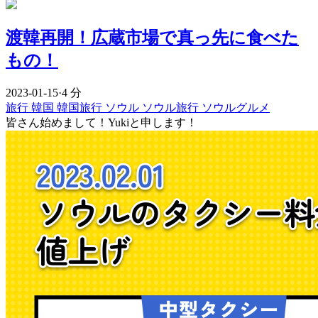
渡韓再開！広蔵市場で真っ先に食べた
もの！
2023-01-15
·
4 分
旅行
韓国
韓国旅行
ソウル
ソウル旅行
ソウルグルメ
皆さん始めまして！Yukiと申します！