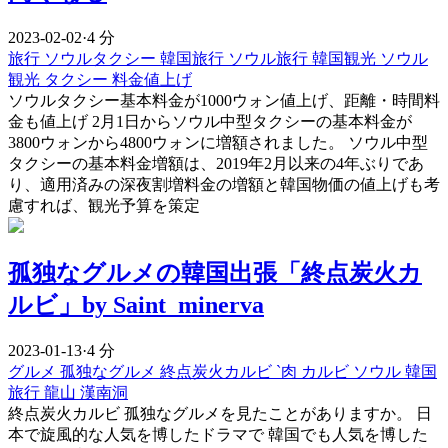
2023-02-02
·
4 分
旅行
ソウルタクシー
韓国旅行
ソウル旅行
韓国観光
ソウル
観光
タクシー
料金値上げ
ソウルタクシー基本料金が1000ウォン値上げ、距離・時間料
金も値上げ 2月1日からソウル中型タクシーの基本料金が
3800ウォンから4800ウォンに増額されました。 ソウル中型
タクシーの基本料金増額は、2019年2月以来の4年ぶりであ
り、適用済みの深夜割増料金の増額と韓国物価の値上げも考
慮すれば、観光予算を策定
孤独なグルメの韓国出張「終点炭火カ
ルビ」by Saint_minerva
2023-01-13
·
4 分
グルメ
孤独なグルメ
終点炭火カルビ
`肉
カルビ
ソウル
韓国
旅行
龍山
漢南洞
終点炭火カルビ 孤独なグルメを見たことがありますか。 日
本で旋風的な人気を博したドラマで 韓国でも人気を博した