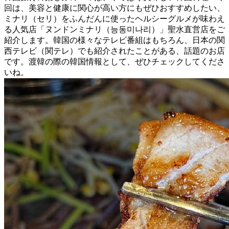
回は、美容と健康に関心が高い方にもぜひおすすめしたい、
ミナリ（セリ）をふんだんに使ったヘルシーグルメが味わえ
る人気店「ヌンドンミナリ（능동미나리）」聖水直営店をご
紹介します。韓国の様々なテレビ番組はもちろん、日本の関
西テレビ（関テレ）でも紹介されたことがある、話題のお店
です。渡韓の際の韓国情報として、ぜひチェックしてくださ
いね。