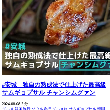
#安城 独自の熟成法で仕上げた最高級
サムギョプサル チャンシムグァン
2024-08-08
·
3 分
グルメ
韓国旅行
ソウル旅行
グルメ旅
サムギョプサル
韓国