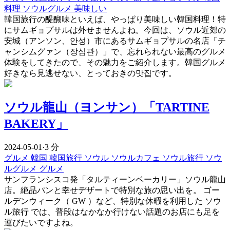
料理
ソウルグルメ
美味しい
韓国旅行の醍醐味といえば、やっぱり美味しい韓国料理！特
にサムギョプサルは外せませんよね。今回は、ソウル近郊の
安城（アンソン、안성）市にあるサムギョプサルの名店「チ
ャンシムグァン（장심관）」で、忘れられない最高のグルメ
体験をしてきたので、その魅力をご紹介します。韓国グルメ
好きなら見逃せない、とっておきの맛집です。
ソウル龍山（ヨンサン）「TARTINE
BAKERY」
2024-05-01
·
3 分
グルメ
韓国
韓国旅行
ソウル
ソウルカフェ
ソウル旅行
ソウ
ルグルメ
グルメ
サンフランシスコ発「タルティーンベーカリー」ソウル龍山
店。絶品パンと幸せデザートで特別な旅の思い出を。 ゴー
ルデンウィーク（ GW ）など、特別な休暇を利用した ソウ
ル旅行 では、普段はなかなか行けない話題のお店にも足を
運びたいですよね。