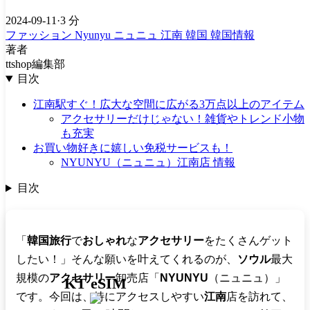
2024-09-11
·
3 分
ファッション
Nyunyu
ニュニュ
江南
韓国
韓国情報
著者
ttshop編集部
目次
江南駅すぐ！広大な空間に広がる3万点以上のアイテム
アクセサリーだけじゃない！雑貨やトレンド小物
も充実
お買い物好きに嬉しい免税サービスも！
NYUNYU（ニュニュ）江南店 情報
目次
「
韓国旅行
で
おしゃれ
な
アクセサリー
をたくさんゲット
したい！」そんな願いを叶えてくれるのが、
ソウル
最大
規模の
アクセサリー
卸売店「
NYUNYU
（ニュニュ）」
KT eSIM
です。今回は、特にアクセスしやすい
江南
店を訪れて、