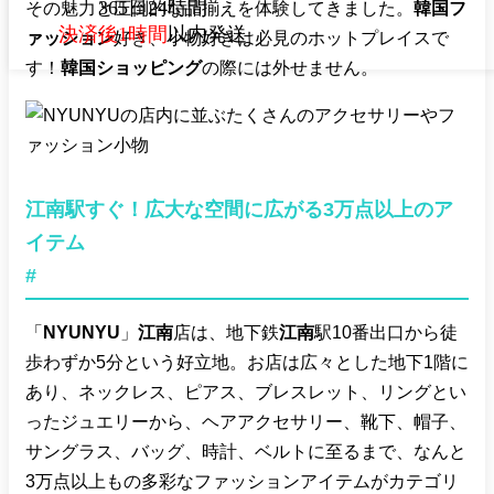
365日24時間
その魅力と圧倒的な品揃えを体験してきました。
韓国フ
決済後1時間
以内発送
ァッション
好き、小物好きは必見のホットプレイスで
す！
韓国ショッピング
の際には外せません。
江南駅すぐ！広大な空間に広がる3万点以上のア
イテム
#
「
NYUNYU
」
江南
店は、地下鉄
江南
駅10番出口から徒
歩わずか5分という好立地。お店は広々とした地下1階に
あり、ネックレス、ピアス、ブレスレット、リングとい
ったジュエリーから、ヘアアクセサリー、靴下、帽子、
サングラス、バッグ、時計、ベルトに至るまで、なんと
3万点以上もの多彩なファッションアイテムがカテゴリ