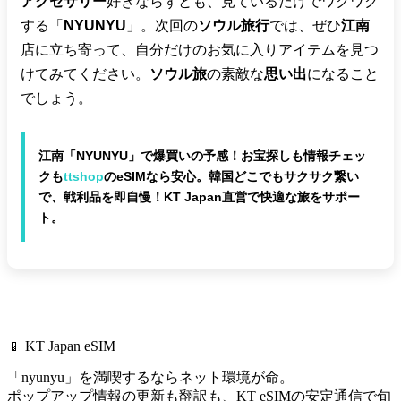
アクセサリー
好きならずとも、見ているだけでワクワク
する「
NYUNYU
」。次回の
ソウル旅行
では、ぜひ
江南
店に立ち寄って、自分だけのお気に入りアイテムを見つ
けてみてください。
ソウル旅
の素敵な
思い出
になること
でしょう。
江南「NYUNYU」で爆買いの予感！お宝探しも情報チェッ
クも
ttshop
のeSIMなら安心。韓国どこでもサクサク繋い
で、戦利品を即自慢！KT Japan直営で快適な旅をサポー
ト。
📱 KT Japan eSIM
「nyunyu」を満喫するならネット環境が命。
ポップアップ情報の更新も翻訳も、
KT eSIMの安定通信で旬