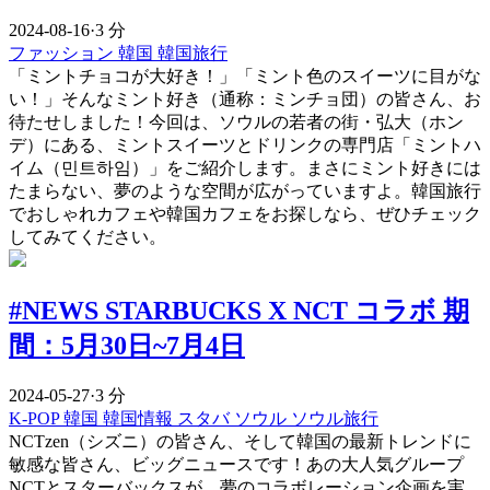
2024-08-16
·
3 分
ファッション
韓国
韓国旅行
「ミントチョコが大好き！」「ミント色のスイーツに目がな
い！」そんなミント好き（通称：ミンチョ団）の皆さん、お
待たせしました！今回は、ソウルの若者の街・弘大（ホン
デ）にある、ミントスイーツとドリンクの専門店「ミントハ
イム（민트하임）」をご紹介します。まさにミント好きには
たまらない、夢のような空間が広がっていますよ。韓国旅行
でおしゃれカフェや韓国カフェをお探しなら、ぜひチェック
してみてください。
#NEWS STARBUCKS X NCT コラボ 期
間：5月30日~7月4日
2024-05-27
·
3 分
K-POP
韓国
韓国情報
スタバ
ソウル
ソウル旅行
NCTzen（シズニ）の皆さん、そして韓国の最新トレンドに
敏感な皆さん、ビッグニュースです！あの大人気グループ
NCTとスターバックスが、夢のコラボレーション企画を実