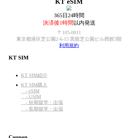
KT eSIM
365日24時間
決済後1時間
以内発送
〒105-0011
東京都港区芝公園2-6-15 黒龍芝公園ビル西館3階
利用規約
KT SIM
KT SIM紹介
KT SIM購入
- eSIM
- USIM
- 短期留学・出張
- 長期留学・出張
Coupon