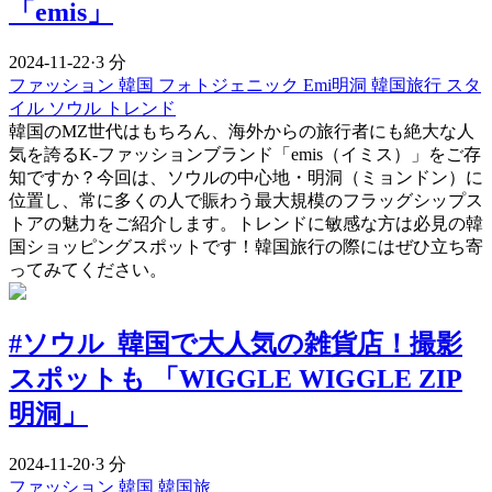
「emis」
2024-11-22
·
3 分
ファッション
韓国
フォトジェニック
Emi明洞
韓国旅行
スタ
イル
ソウル
トレンド
韓国のMZ世代はもちろん、海外からの旅行者にも絶大な人
気を誇るK-ファッションブランド「emis（イミス）」をご存
知ですか？今回は、ソウルの中心地・明洞（ミョンドン）に
位置し、常に多くの人で賑わう最大規模のフラッグシップス
トアの魅力をご紹介します。トレンドに敏感な方は必見の韓
国ショッピングスポットです！韓国旅行の際にはぜひ立ち寄
ってみてください。
#ソウル 韓国で大人気の雑貨店！撮影
スポットも 「WIGGLE WIGGLE ZIP
明洞」
2024-11-20
·
3 分
ファッション
韓国
韓国旅