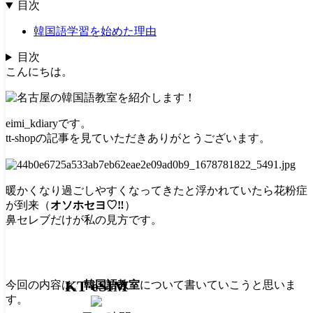
目次
韓国語学習を始めた理由
目次
こんにちは。
eimi_kdiary
です。
tt-shopの記事を見ていただきありがとうございます。
暖かくなり過ごしやすくなってきたと浮かれていたら花粉症
が到来（
オソホセヨ♡‼
）
鼻セレブだけが私の見方です。
KT eSIM
今回の内容は、
韓国語教室
について書いていこうと思いま
す。