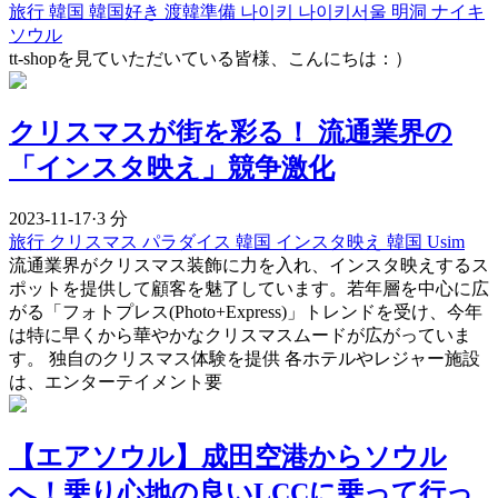
旅行
韓国
韓国好き
渡韓準備
나이키
나이키서울
明洞
ナイキ
ソウル
tt-shopを見ていただいている皆様、こんにちは：）
クリスマスが街を彩る！ 流通業界の
「インスタ映え」競争激化
2023-11-17
·
3 分
旅行
クリスマス
パラダイス
韓国
インスタ映え
韓国 Usim
流通業界がクリスマス装飾に力を入れ、インスタ映えするス
ポットを提供して顧客を魅了しています。若年層を中心に広
がる「フォトプレス(Photo+Express)」トレンドを受け、今年
は特に早くから華やかなクリスマスムードが広がっていま
す。 独自のクリスマス体験を提供 各ホテルやレジャー施設
は、エンターテイメント要
【エアソウル】成田空港からソウル
へ！乗り心地の良いLCCに乗って行っ