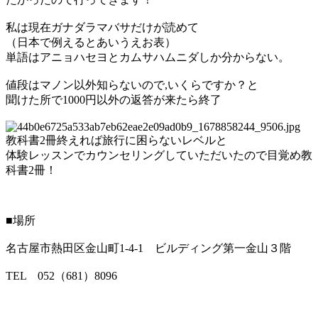
私は現在ガナダラマバサだけが読めて
（日本で例えるとあいうえお表）
単語はアニョハセヨとカムサハムニダしか分からない。
値段はマノン以外知らないので
,
いくらですか？と
聞けた所で
1000
円以外の返答が来たら終了
教科書
2
冊終えれば旅行に困らないレベルと
体験レッスンでカウンセリングしていただいたので
目覚め教
科書
2
冊！
■場所
名古屋市熱田区金山町1-4-1 ビルディング第一金山３階
TEL 052（681）8096