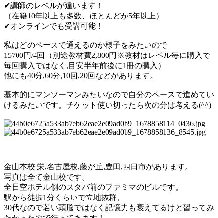
✔
講師のレベルが違います！
（在籍
10
年以上も多数、ほとんどが
5
年以上）
✔
オンラインでも受講可能！
私はどのペースで通えるのか様子をみたいので
15700
円
/4
回（別途教材費
2,800
円※教材はレベル毎に購入で
毎回購入ではなく
,
目安半年前後に
1
冊の購入）
他にも
40
分
,60
分
,10
回
,20
回などがあります。
基本的にマンツーマンみたいなので自分のペースで進めて
い
けるみたいです。
チケット使い切ったら次の分は考える
(^^)
金山本校
,
栄
,
名古屋校
,
藤が丘
,
豊田
,
四日市があります。
写真は全て金山校です。
全日空ホテル側のスタバ前のファミマのビルです。
駅から徒歩
1
分くらいで立地抜群。
30
代なので若い頭脳ではなく記憶力も衰えてるけど
習ってみ
たかったので行ってきます！