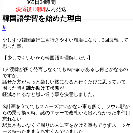
365日24時間
決済後1時間
以内発送
韓国語学習を始めた理由
#
少しずつ韓国旅行にも行きやすい環境になり，
3
回渡韓して
思った事。
【少しでもいいから韓国語を理解したい】
1
人渡韓が多く発言しなくてもPapagoがあるし
何とかなるの
ですが、
話せた方が
もっと楽しい旅になると行くたびに思っていて、
困った時も
誰か助けて
状態が
軽減されるなと思い通う事を決意しました。
⁡※
計画を立ててもスムーズにいかない事も多く、ソウル駅か
らの乗り換え時、謎のエラーで改札から出れなかった事件は
忘れない
駅員さもいなくて周りの人に声をかける事もできずスーツケ
ース持ったまま立ちすくんでいました