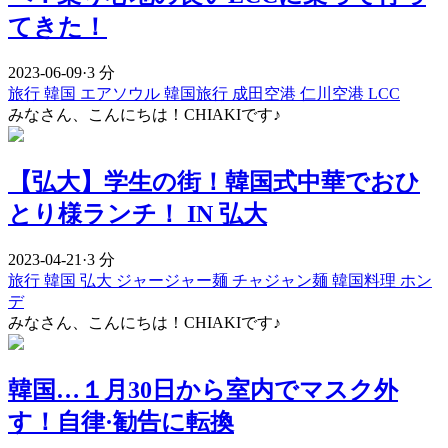
てきた！
2023-06-09
·
3 分
旅行
韓国
エアソウル
韓国旅行
成田空港
仁川空港
LCC
みなさん、こんにちは！CHIAKIです♪
【弘大】学生の街！韓国式中華でおひ
とり様ランチ！ IN 弘大
2023-04-21
·
3 分
旅行
韓国
弘大
ジャージャー麺
チャジャン麺
韓国料理
ホン
デ
みなさん、こんにちは！CHIAKIです♪
韓国…１月30日から室内でマスク外
す！自律·勧告に転換