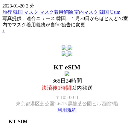
2023-01-20
·
2 分
旅行
韓国
マスク
マスク着用解除
室内マスク
韓国 Usim
写真提供：連合ニュース 韓国、１月30日からほとんどの室
内でマスク着用義務が自律·勧告に変更
↑
KT eSIM
365日24時間
決済後1時間
以内発送
〒105-0011
東京都港区芝公園2-6-15 黒龍芝公園ビル西館3階
利用規約
KT SIM