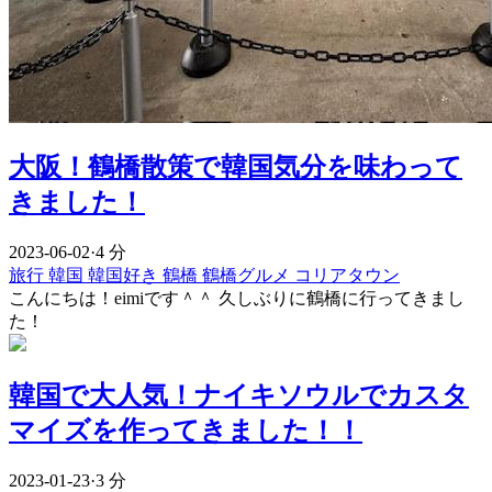
大阪！鶴橋散策で韓国気分を味わって
きました！
2023-06-02
·
4 分
旅行
韓国
韓国好き
鶴橋
鶴橋グルメ
コリアタウン
こんにちは！eimiです＾＾ 久しぶりに鶴橋に行ってきまし
た！
韓国で大人気！ナイキソウルでカスタ
マイズを作ってきました！！
2023-01-23
·
3 分