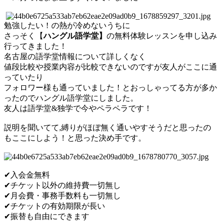
勉強したい！の熱が冷めないうちに
さっそく【
ハングル語学堂】
​の
無料体験レッスンを申し込み
行ってきました！
名古屋の語学堂情報について詳しくなく
値段比
較や授業内容が比較できないのですが友人が
ここに通
っていたり
フォロワー様も通っていました！とおっしゃってる方が多か
っ
たので
ハングル語学堂にしました。
友人は語学堂
&
独学で今やペラペラです！
説明を聞いてて
,縛りがほぼ無く
通いやすそうだと思ったの
もここにしよう！と思った決め手です。
✔
入会金無料
✔
チケット以外の維持費一切無し
✔
月会費・事務手数料も一切無し
✔
チケットの有効期限が長い
✔
振替も自由にできます