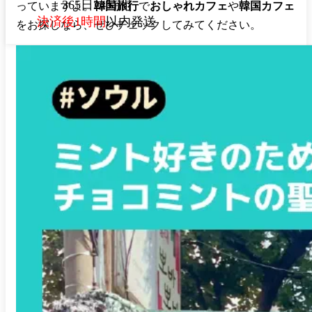
365日24時間
っていますよ。
韓国旅行
で
おしゃれカフェ
や
韓国カフェ
決済後1時間
以内発送
をお探しなら、ぜひチェックしてみてください。