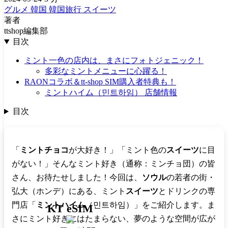
グルメ
韓国
韓国旅行
スイーツ
著者
ttshop編集部
目次
ミント一色の店内は、まさにフォトジェニック！
多彩なミントメニューに心躍る！
RAONコラボ＆tt-shop SIM購入者特典も！
ミントハイム（민트하임） 店舗情報
目次
「
ミントチョコ
が大好き！」「ミント色の
スイーツ
に目
がない！」そんなミント好き（通称：ミンチョ団）の皆
さん、お待たせしました！今回は、
ソウル
の若者の街・
弘大（ホンデ）にある、ミント
スイーツ
とドリンクの専
門店「
ミントハイム
（민트하임）」をご紹介します。ま
KT eSIM
さにミント好きにはたまらない、夢のような空間が広が