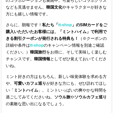
のコラボレーションも展開中。可愛らしいコラボグッズ
なども見逃せません。
韓国文化
やキャラクターが好きな
方にも嬉しい情報です。
さらに、朗報です！
私たち「
tt-shop
」のSIMカードをご
購入いただいたお客様には、「ミントハイム」で利用で
きる割引クーポンが発行される特典も！
（※クーポンの
詳細や条件は
tt-shop
のキャンペーン情報を別途ご確認
ください。）
韓国旅行
をお得に、そして美味しく楽しむ
チャンスです。
韓国情報
としてぜひ覚えておいてくださ
いね。
ミント好きの方はもちろん、新しい味覚体験を求める方
や、
可愛いカフェ巡り
が好きな方にも、ぜひ訪れてほし
い「
ミントハイム
」。ミントいっぱいの爽やかな時間を
過ごしてみてくださいね。
ソウル旅
や
ソウルカフェ巡り
の素敵な思い出になるでしょう。