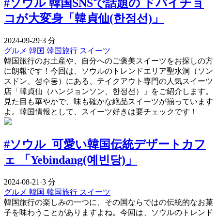
#ソウル 韓国SNSで話題の ドバイチョ
コが大変身「韓貞仙(한정선)」
2024-09-29
·
3 分
グルメ
韓国
韓国旅行
スイーツ
韓国旅行のお土産や、自分へのご褒美スイーツをお探しの方
に朗報です！今回は、ソウルのトレンドエリア聖水洞（ソン
スドン、성수동）にある、テイクアウト専門の人気スイーツ
店「韓貞仙（ハンジョンソン、한정선）」をご紹介します。
見た目も華やかで、味も確かな絶品スイーツが揃っています
よ。韓国情報として、スイーツ好きは要チェックです！
#ソウル 可愛い韓国伝統デザートカフ
ェ 「Yebindang(예빈당)」
2024-08-21
·
3 分
グルメ
韓国
韓国旅行
スイーツ
韓国旅行の楽しみの一つに、その国ならではの伝統的なお菓
子を味わうことがありますよね。今回は、ソウルのトレンド