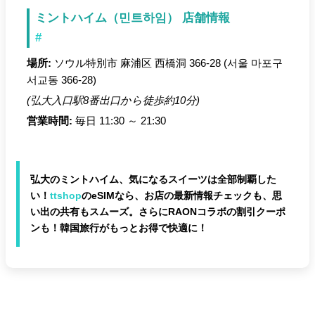
ミントハイム（민트하임） 店舗情報
#
場所:
ソウル特別市 麻浦区 西橋洞 366-28 (서울 마포구
서교동 366-28)
(弘大入口駅8番出口から徒歩約10分)
営業時間:
毎日 11:30 ～ 21:30
弘大のミントハイム、気になるスイーツは全部制覇した
い！
ttshop
のeSIMなら、お店の最新情報チェックも、思
い出の共有もスムーズ。さらにRAONコラボの割引クーポ
ンも！韓国旅行がもっとお得で快適に！