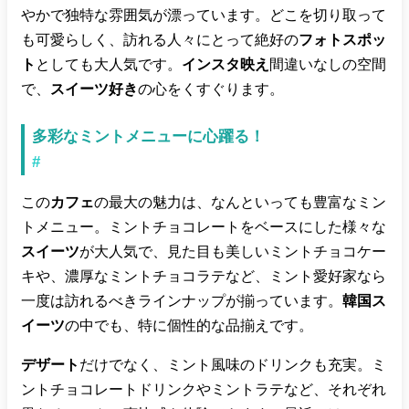
やかで独特な雰囲気が漂っています。どこを切り取って
も可愛らしく、訪れる人々にとって絶好の
フォトスポッ
ト
としても大人気です。
インスタ映え
間違いなしの空間
で、
スイーツ好き
の心をくすぐります。
多彩なミントメニューに心躍る！
#
この
カフェ
の最大の魅力は、なんといっても豊富なミン
トメニュー。ミントチョコレートをベースにした様々な
スイーツ
が大人気で、見た目も美しいミントチョコケー
キや、濃厚なミントチョコラテなど、ミント愛好家なら
一度は訪れるべきラインナップが揃っています。
韓国ス
イーツ
の中でも、特に個性的な品揃えです。
デザート
だけでなく、ミント風味のドリンクも充実。ミ
ントチョコレートドリンクやミントラテなど、それぞれ