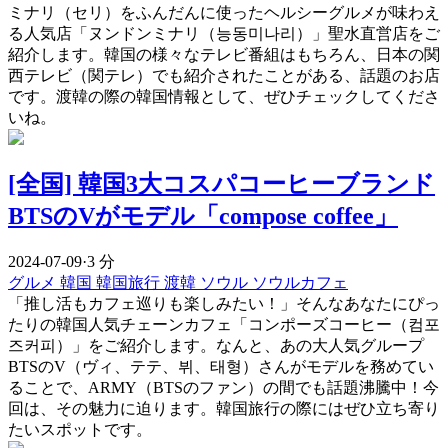
ミナリ（セリ）をふんだんに使ったヘルシーグルメが味わえ
る人気店「ヌンドンミナリ（능동미나리）」聖水直営店をご
紹介します。韓国の様々なテレビ番組はもちろん、日本の関
西テレビ（関テレ）でも紹介されたことがある、話題のお店
です。渡韓の際の韓国情報として、ぜひチェックしてくださ
いね。
[全国] 韓国3大コスパコーヒーブランド
BTSのVがモデル「compose coffee」
2024-07-09
·
3 分
グルメ
韓国
韓国旅行
渡韓
ソウル
ソウルカフェ
「推し活もカフェ巡りも楽しみたい！」そんなあなたにぴっ
たりの韓国人気チェーンカフェ「コンポーズコーヒー（컴포
즈커피）」をご紹介します。なんと、あの大人気グループ
BTSのV（ヴィ、テテ、뷔、태형）さんがモデルを務めてい
ることで、ARMY（BTSのファン）の間でも話題沸騰中！今
回は、その魅力に迫ります。韓国旅行の際にはぜひ立ち寄り
たいスポットです。