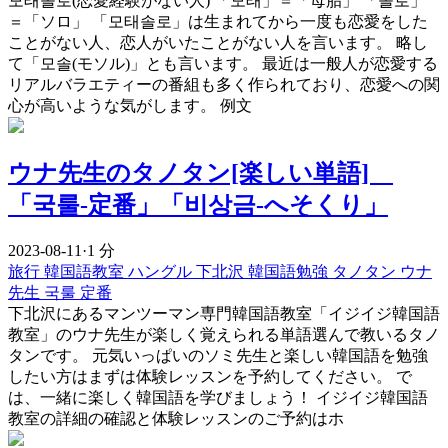
모태솔로(恋愛経験がない人) 「모태」＝「母胎」 「솔로」
＝「ソロ」 「모태솔로」は生まれてから一度も恋愛をした
ことがない人、恋人がいたことがない人を言います。 略し
て「모솔(モソル)」とも言います。 最近は一般人が恋愛する
リアルバラエティーの番組も多く作られており、恋愛への関
心が高いような気がします。 例文
ウナ先生のタノタン[楽しい単語]
「국룰-定番」「비상금-へそくり」
2023-08-11
·
1 分
旅行
韓国語教室
ハングル
下北沢
韓国語勉強
タノタン
ウナ
先生
국룰
定番
下北沢にあるマンツーマン専門韓国語教室「イジイジ韓国語
教室」のウナ先生が楽しく覚えられる単語選んで教いるタノ
タンです。 元気いっぱいのソミ先生と楽しい韓国語を勉強
したい方はまずは体験レッスンを予約してください。 で
は、一緒に楽しく韓国語を学びましょう！ イジイジ韓国語
教室の詳細の確認と体験レッスンのご予約はホ