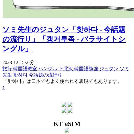
ソミ先生のジュタン「핫하다 - 今話題
の流行り」「캥거루족 - パラサイトシ
ングル」
2023-12-15
·
2 分
旅行
韓国語教室
ハングル
下北沢
韓国語勉強
ジュタン
ソミ
先生
핫하다
今話題の流行り
「핫하다」は日本でもよく使われる表現でもあります。
↑
KT eSIM