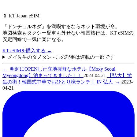
📱 KT Japan eSIM
「ドンチュルネダ」を満喫するならネット環境が命。
地図検索もタクシー配車も外せない韓国旅行は、
KT eSIMの
安定回線で一気に楽になる。
KT eSIMを購入する
→
メイ先生のタノタン - この記事は連載の一部です
←
明洞にOPENした立地抜群なホテル【Moxy Seoul
Myeongdong】泊まってきました！！
2023-04-21
【弘大】学
生の街！韓国式中華でおひとり様ランチ！ IN 弘大
→
2023-
04-21