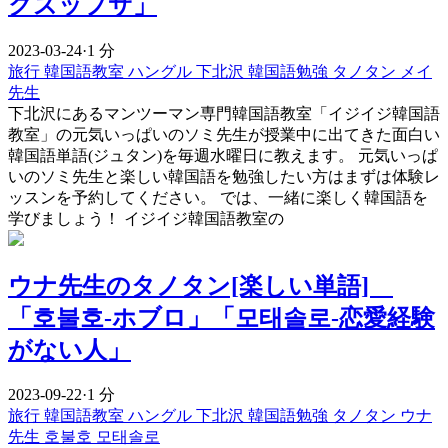
クズップサ」
2023-03-24
·
1 分
旅行
韓国語教室
ハングル
下北沢
韓国語勉強
タノタン
メイ
先生
下北沢にあるマンツーマン専門韓国語教室「イジイジ韓国語
教室」の元気いっぱいのソミ先生が授業中に出てきた面白い
韓国語単語(ジュタン)を毎週水曜日に教えます。 元気いっぱ
いのソミ先生と楽しい韓国語を勉強したい方はまずは体験レ
ッスンを予約してください。 では、一緒に楽しく韓国語を
学びましょう！ イジイジ韓国語教室の
ウナ先生のタノタン[楽しい単語]
「호불호-ホブロ」「모태솔로-恋愛経験
がない人」
2023-09-22
·
1 分
旅行
韓国語教室
ハングル
下北沢
韓国語勉強
タノタン
ウナ
先生
호불호
모태솔로