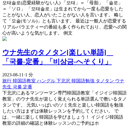
모태솔로(恋愛経験がない人) 「모태」＝「母胎」 「솔로」
＝「ソロ」 「모태솔로」は生まれてから一度も恋愛をした
ことがない人、恋人がいたことがない人を言います。 略し
て「모솔(モソル)」とも言います。 最近は一般人が恋愛する
リアルバラエティーの番組も多く作られており、恋愛への関
心が高いような気がします。 例文
ウナ先生のタノタン[楽しい単語]
「국룰-定番」「비상금-へそくり」
2023-08-11
·
1 分
旅行
韓国語教室
ハングル
下北沢
韓国語勉強
タノタン
ウナ
先生
국룰
定番
下北沢にあるマンツーマン専門韓国語教室「イジイジ韓国語
教室」のウナ先生が楽しく覚えられる単語選んで教いるタノ
タンです。 元気いっぱいのソミ先生と楽しい韓国語を勉強
したい方はまずは体験レッスンを予約してください。 で
は、一緒に楽しく韓国語を学びましょう！ イジイジ韓国語
教室の詳細の確認と体験レッスンのご予約はホ