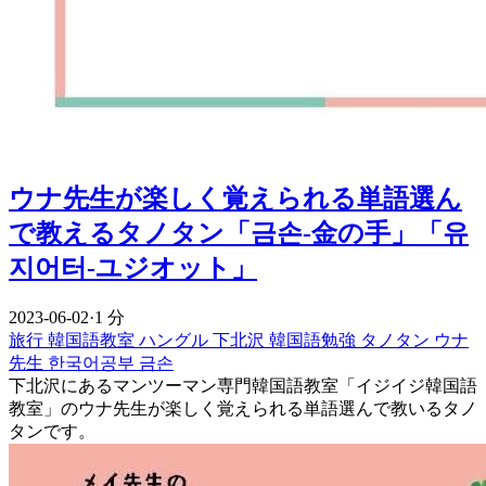
ウナ先生が楽しく覚えられる単語選ん
で教えるタノタン「금손-金の手」「유
지어터-ユジオット」
2023-06-02
·
1 分
旅行
韓国語教室
ハングル
下北沢
韓国語勉強
タノタン
ウナ
先生
한국어공부
금손
下北沢にあるマンツーマン専門韓国語教室「イジイジ韓国語
教室」のウナ先生が楽しく覚えられる単語選んで教いるタノ
タンです。