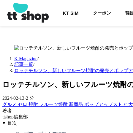
クーポン
韓
KT SIM
K Magazine
/
記事一覧
/
ロッテチルソン、新しいフルーツ焼酎の発売とポップア
ロッテチルソン、新しいフルーツ焼酎
2024-02-13
·
2 分
グルメ
セロ
焼酎
フルーツ焼酎
新商品
ポップアップストア
著者
ttshop編集部
目次