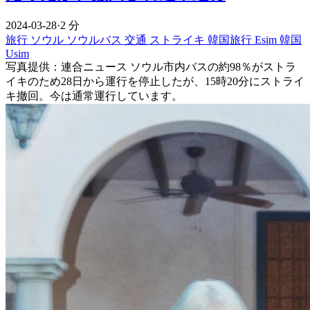
2024-03-28
·
2 分
旅行
ソウル
ソウルバス
交通
ストライキ
韓国旅行 Esim
韓国
Usim
写真提供：連合ニュース ソウル市内バスの約98％がストラ
イキのため28日から運行を停止したが、15時20分にストライ
キ撤回。今は通常運行しています。