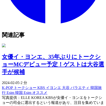
関連記事
女優イ・ヨンエ、35年ぶりにトークシ
ョーMCデビュー予定！ゲストは大谷選
手が候補
2024-02-05
·
2 分
K-POP
トークショー
KBS
イヨンエ
大谷
バラエティ
韓国旅
行 Esim
韓国 Esim オススメ
写真提供：ELLE KOREA KBSが女優イ・ヨンエをトークシ
ョーの司会に選出するという報道があり、注目を集めていま