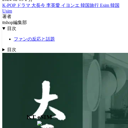
K-POP
ドラマ
大長今
李英愛
イヨンエ
韓国旅行 Esim
韓国
Usim
著者
ttshop編集部
目次
ファンの反応と話題
目次
KT eSIM