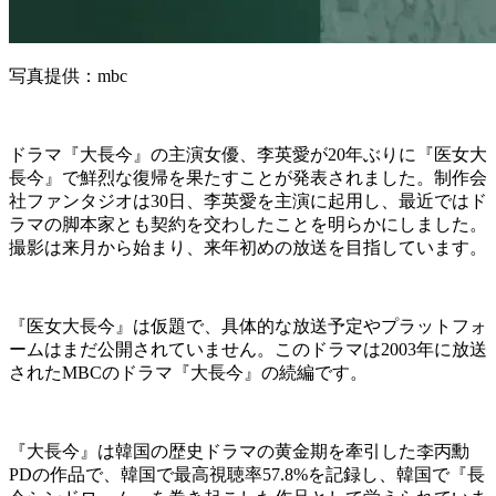
写真提供：mbc
ドラマ『大長今』の主演女優、李英愛が20年ぶりに『医女大
長今』で鮮烈な復帰を果たすことが発表されました。制作会
社ファンタジオは30日、李英愛を主演に起用し、最近ではド
ラマの脚本家とも契約を交わしたことを明らかにしました。
撮影は来月から始まり、来年初めの放送を目指しています。
『医女大長今』は仮題で、具体的な放送予定やプラットフォ
ームはまだ公開されていません。このドラマは2003年に放送
されたMBCのドラマ『大長今』の続編です。
『大長今』は韓国の歴史ドラマの黄金期を牽引した李丙勳
PDの作品で、韓国で最高視聴率57.8%を記録し、韓国で『長