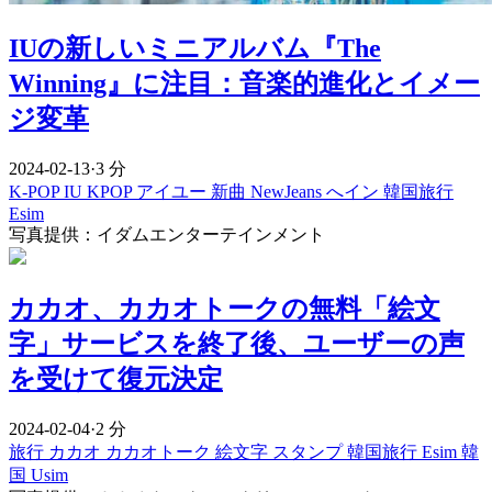
IUの新しいミニアルバム『The
Winning』に注目：音楽的進化とイメー
ジ変革
2024-02-13
·
3 分
K-POP
IU
KPOP
アイユー
新曲
NewJeans
へイン
韓国旅行
Esim
写真提供：イダムエンターテインメント
カカオ、カカオトークの無料「絵文
字」サービスを終了後、ユーザーの声
を受けて復元決定
2024-02-04
·
2 分
旅行
カカオ
カカオトーク
絵文字
スタンプ
韓国旅行 Esim
韓
国 Usim