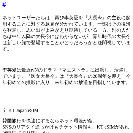
#
ネットユーザーたちは、再び李英愛を『大長今』の主役に起
用することに対する意見が分かれています。一部はその復帰
を歓迎し、思い出がよみがえり期待している一方、別の人た
ちは中年以降の大長今にはわからないが、青年時代の大長今
は新しい顔で登場することがどうだろうかと疑問視していま
す。
李英愛は最近tvNのドラマ『マエストラ』に出演し、活躍し
ています。『医女大長今』は『大長今』の20周年を迎え、今
年初めての撮影に入り、来年初めの放送を目指しています。
📱 KT Japan eSIM
韓国旅行を快適にするならネット環境が命。
SNSのリアタイ追っかけもチケット情報も、
KT eSIMがあれ