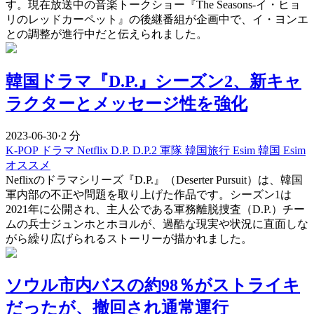
す。現在放送中の音楽トークショー『The Seasons-イ・ヒョ
リのレッドカーペット』の後継番組が企画中で、イ・ヨンエ
との調整が進行中だと伝えられました。
韓国ドラマ『D.P.』シーズン2、新キャ
ラクターとメッセージ性を強化
2023-06-30
·
2 分
K-POP
ドラマ
Netflix
D.P.
D.P.2
軍隊
韓国旅行 Esim
韓国 Esim
オススメ
Neflixのドラマシリーズ『D.P.』（Deserter Pursuit）は、韓国
軍内部の不正や問題を取り上げた作品です。シーズン1は
2021年に公開され、主人公である軍務離脱捜査（D.P.）チー
ムの兵士ジュンホとホヨルが、過酷な現実や状況に直面しな
がら繰り広げられるストーリーが描かれました。
ソウル市内バスの約98％がストライキ
だったが、撤回され通常運行