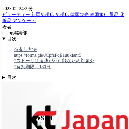
2023-05-24
·
2 分
ビューティー
新羅免税店
免税店
韓国観光
韓国旅行
景品
化
粧品
アンケート
著者
ttshop編集部
目次
※参加方法
https://forms.gle/JCpfaFqE1uukfanr5
*ストーリは追跡が不可能なため対象外
*有効期限：180日
目次
KT eSIM