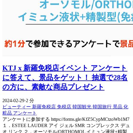
KTJ x 新羅免税店イベント アンケート
に答えて、景品をゲット！ 抽選で28名
の方に、素敵な商品プレゼント
2024-02-29
·
2 分
ビューティー
新羅免税店
免税店
韓国観光
韓国旅行
景品
化
粧品
アンケート
アンケートに参加する https://forms.gle/KfZ5CypMCtzoWb1M7
１．ESTEE LAUDER アイ ジェル SMR コンプレックス デュ
オ リンク ２．オーソモル/ORTHOMOL イミュン液状+精製