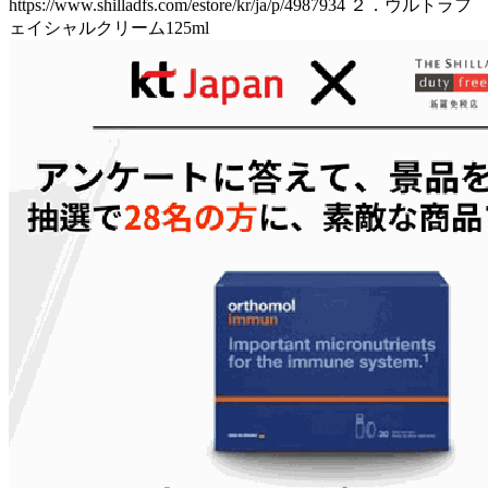
https://www.shilladfs.com/estore/kr/ja/p/4987934 ２．ウルトラフ
ェイシャルクリーム125ml