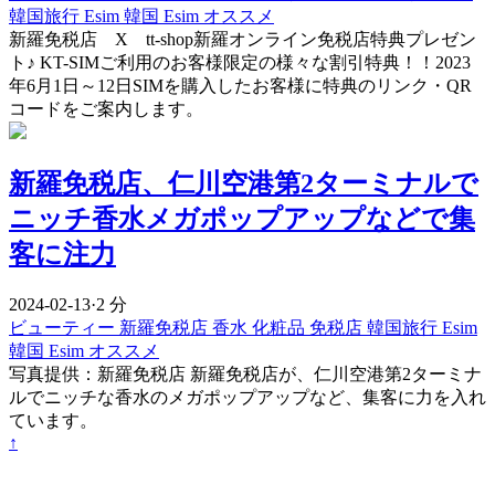
韓国旅行 Esim
韓国 Esim オススメ
新羅免税店 X tt-shop新羅オンライン免税店特典プレゼン
ト♪ KT-SIMご利用のお客様限定の様々な割引特典！！2023
年6月1日～12日SIMを購入したお客様に特典のリンク・QR
コードをご案内します。
新羅免税店、仁川空港第2ターミナルで
ニッチ香水メガポップアップなどで集
客に注力
2024-02-13
·
2 分
ビューティー
新羅免税店
香水
化粧品
免税店
韓国旅行 Esim
韓国 Esim オススメ
写真提供：新羅免税店 新羅免税店が、仁川空港第2ターミナ
ルでニッチな香水のメガポップアップなど、集客に力を入れ
ています。
↑