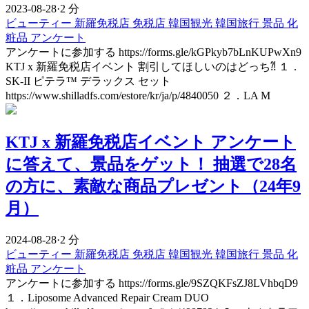
2023-08-28
·
2 分
ビューティー
新羅免税店
免税店
韓国観光
韓国旅行
景品
化
粧品
アンケート
アンケートに参加する https://forms.gle/kGPkyb7bLnKUPwXn9
KTJ x 新羅免税店イベント 割引してほしいのはどっち⁈ １．
SK-II ピテラ™ デラックス セット
https://www.shilladfs.com/estore/kr/ja/p/4840050 ２．LA M
KTJ x 新羅免税店イベント アンケート
に答えて、景品をゲット！ 抽選で28名
の方に、素敵な商品プレゼント（24年9
月）
2024-08-28
·
2 分
ビューティー
新羅免税店
免税店
韓国観光
韓国旅行
景品
化
粧品
アンケート
アンケートに参加する https://forms.gle/9SZQKFsZJ8LVhbqD9
１．Liposome Advanced Repair Cream DUO