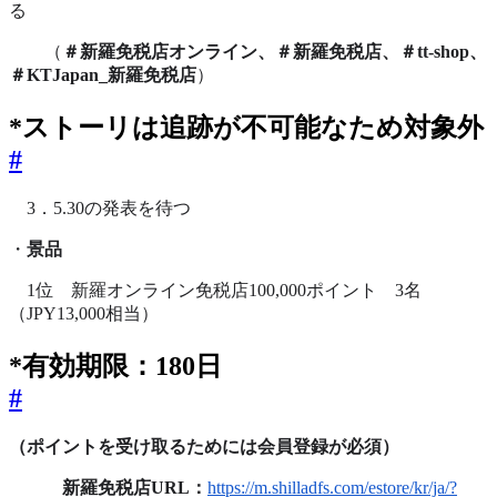
る
（
＃新羅免税店オンライン、＃新羅免税店、＃tt-shop、
＃KTJapan_新羅免税店
）
*ストーリは追跡が不可能なため対象外
#
　3．5.30の発表を待つ
・
景品
　1位　新羅オンライン免税店100,000ポイント　3名
（JPY13,000相当）
*有効期限：180日
#
（ポイントを受け取るためには会員登録が必須）
　　　新羅免税店URL：
https://m.shilladfs.com/estore/kr/ja/?