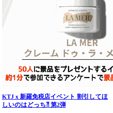
KTJ x 新羅免税店イベント 割引してほ
しいのはどっち⁈ 第2弾