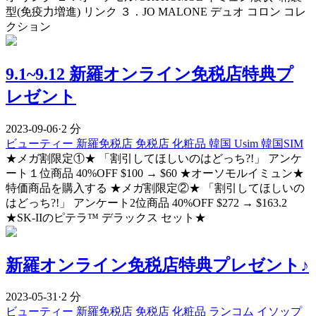
型(免疫力増進) リンク ３．JO MALONE デュオ コロン コレ
クション
9.1~9.12 新羅オンライン免税店特典プ
レゼント
2023-09-06
·
2 分
ビューティー
新羅免税店
免税店
化粧品
韓国 Usim
韓国SIM
★メガ割限定①★ 「割引してほしいのはどっち?!」 アンケ
ート１位商品 40%OFF $100 → $60 ★オーソモルイミュン★
特価商品を購入する ★メガ割限定②★ 「割引してほしいの
はどっち?!」 アンケート2位商品 40%OFF $272 → $163.2
★SK-IIのピテラ™ デラックス セット★
新羅オンライン免税店特典プレゼント♪
2023-05-31
·
2 分
ビューティー
新羅免税店
免税店
化粧品
ランコム
イソップ