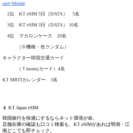
uiel=Mobile
　2位　KT eSIM 5日（DATA）　5名
　3位　KT eSIM 3日（DATA） 10名
　4位　マカロンケース　20名　
　　　（※機種・色ランダム）
キャラクター韓国交通カード
　　　（Ｔmoneyカード）4名
KT MBTIカレンダー　3名
📱 KT Japan eSIM
韓国旅行を快適にするならネット環境が命。
店舗在庫の確認も口コミ検索も、
KT eSIMがあれば明洞・江
南どこでも即チェック。