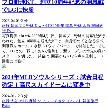
プロ野球KT、創立10周年記念の開幕戦
でLGに快勝
2023-04-01
·
2 分
旅行
韓国プロ野球
Ktwiz
創立10周年
開幕
野球
水原
韓国旅
行 Esim
写真提供：kt wiz 2023年4月1日、韓国プロ野球の開幕戦が行
われた。創立10周年を迎えたKTは、自身初めてとなる公式
開幕戦をホーム（ 水原 KTウィズパーク）で開催した。そし
て、LGとの一戦に11対6で勝利し、新シーズンの幸先の良い
スタートを切った。 試合は1回裏からKTが2点を先制し、3
回裏には強打
2024年MLBソウルシリーズ：試合日程
確定！高尺スカイドームは変身中
2024-01-12
·
3 分
旅行
大谷
MLB
野球
ソウル
コチョク
イベント
韓国旅行
Esim