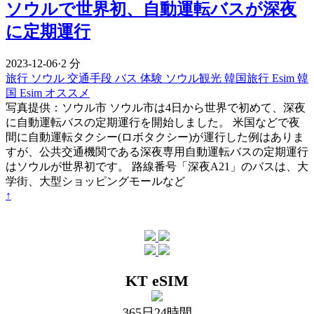
ソウルで世界初、自動運転バスが深夜
に定期運行
2023-12-06
·
2 分
旅行
ソウル
交通手段
バス
体験
ソウル観光
韓国旅行 Esim
韓
国 Esim オススメ
写真提供：ソウル市 ソウル市は4日から世界で初めて、深夜
に自動運転バスの定期運行を開始しました。 米国などで夜
間に自動運転タクシー(ロボタクシー)が運行した例はありま
すが、公共交通機関である深夜専用自動運転バスの定期運行
はソウルが世界初です。 路線番号「深夜A21」のバスは、大
学街、大型ショッピングモールなど
↑
KT eSIM
365日24時間