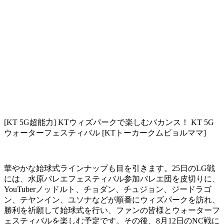
[KT 5G超能力] KTウィズパークで楽しむバカンス！ KT 5G
ウォーターフェスティバル [KTトーカークムビョルママ]
華やかな始球式ラインナップも目を引きます。25日のLG戦
には、水原バレエフェスティバル参加バレエ団を皮切りに、
YouTuberノッドルト、チョダン、チュジョン、ジードラゴ
ン、テヤンイン、ユソナなどが順番にウィズパークを訪れ、
勝利を祈願して始球式を行い、ファンの皆様とウォーターフ
ェスティバルを楽しむ予定です。その後、8月12日のNC戦に