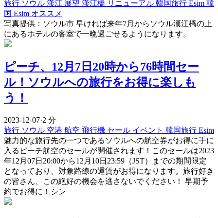
旅行
ソウル
漢江
展望
漢江橋
リニューアル
韓国旅行 Esim
韓
国 Esim オススメ
写真提供：ソウル市 早ければ来年7月からソウル漢江橋の上
にあるホテルの客室で一晩過ごせるようになります。
ピーチ、12月7日20時から76時間セー
ル！ソウルへの旅行をお得に楽しも
う！
2023-12-07
·
2 分
旅行
ソウル
空港
航空
飛行機
セール
イベント
韓国旅行 Esim
魅力的な旅行先の一つであるソウルへの航空券がお得に手に
入るピーチ航空のセールが開催されます！このセールは2023
年12月07日20:00から12月10日23:59（JST）までの期間限定
となっており、対象路線の運賃がお得になります。旅行好き
の皆さん、この絶好の機会を逃さないでください！ 早期予
約でお得に！シン