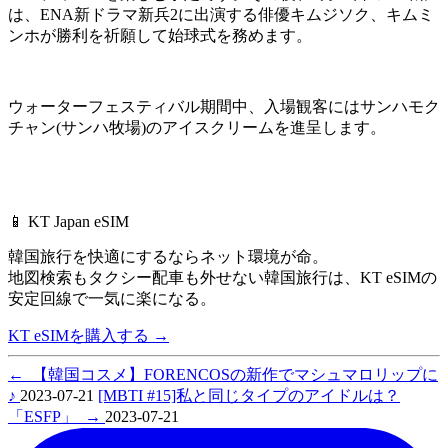
は、ENA新ドラマ新兵2に出演する俳優キムジソク、キムミ
ンホが勝利を祈願して始球式を務めます。
ウォーターフェスティバル期間中、入場観客にはサンハモク
チャン(サンハ牧場)のアイスクリームを進呈します。
📱 KT Japan eSIM
韓国旅行を快適にするならネット環境が命。
地図検索もタクシー配車も外せない韓国旅行は、
KT eSIMの
安定回線で一気に楽になる。
KT eSIMを購入する
→
←
【韓国コスメ】FORENCOSの新作でマシュマロリップに
♪
2023-07-21
[MBTI #15]私と同じタイプのアイドルは？
「ESFP」
→
2023-07-21