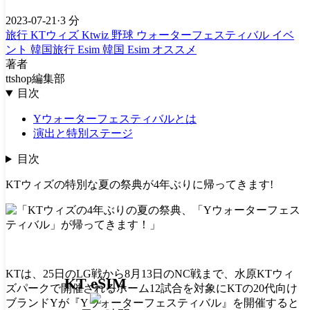
2023-07-21
·
3 分
旅行
KTウィズ
Ktwiz
野球
ウォーターフェスティバル
イベ
ント
韓国旅行 Esim
韓国 Esim オススメ
著者
ttshop編集部
目次
Yウォーターフェスティバルとは
演出と特別ステージ
目次
KTウィズの特別な夏の祭典が4年ぶりに帰ってきます!
KTは、25日のLG戦から8月13日のNC戦まで、水原KTウィ
KT eSIM
ズパークで開催されるホーム12試合を対象にKTの20代向け
ブランドYが『Yウォーターフェスティバル』を開催すると