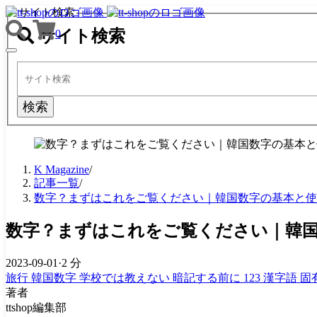
サイト検索
サイト検索
0
TOGGLE
NAVIGATION
検索
K Magazine
/
記事一覧
/
数字？まずはこれをご覧ください｜韓国数字の基本と使い
数字？まずはこれをご覧ください｜韓国
2023-09-01
·
2 分
旅行
韓国数字
学校では教えない
暗記する前に
123
漢字語
固
著者
ttshop編集部