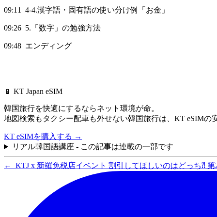
09:11 4-4.漢字語・固有語の使い分け例「お金」
09:26 5.「数字」の勉強方法
09:48 エンディング
📱 KT Japan eSIM
韓国旅行を快適にするならネット環境が命。
地図検索もタクシー配車も外せない韓国旅行は、
KT eSI
KT eSIMを購入する
→
リアル韓国語講座 - この記事は連載の一部です
←
KTJ x 新羅免税店イベント 割引してほしいのはどっち⁈ 第