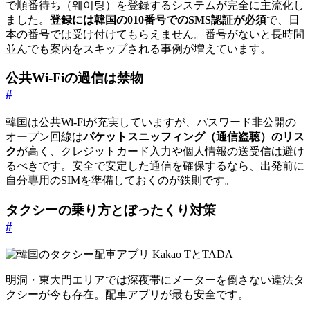
で順番待ち（웨이팅）を登録するシステムが完全に主流化し
ました。
登録には韓国の010番号でのSMS認証が必須
で、日
本の番号では受け付けてもらえません。番号がないと長時間
並んでも案内をスキップされる事例が増えています。
公共Wi-Fiの過信は禁物
#
韓国は公共Wi-Fiが充実していますが、パスワード非公開の
オープン回線は
パケットスニッフィング（通信盗聴）のリス
ク
が高く、クレジットカード入力や個人情報の送受信は避け
るべきです。安全で安定した通信を確保するなら、出発前に
自分専用のSIMを準備しておくのが鉄則です。
タクシーの乗り方とぼったくり対策
#
明洞・東大門エリアでは深夜帯にメーターを倒さない違法タ
クシーが今も存在。配車アプリが最も安全です。