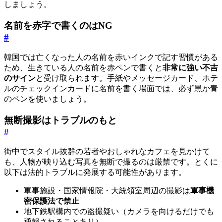
しましょう。
名前を赤字で書くのはNG
#
韓国では亡くなった人の名前を赤いインクで記す習慣がある
ため、生きている人の名前を赤ペンで書くと
非常に強い不吉
のサイン
と受け取られます。手紙やメッセージカード、ホテ
ルのチェックインカードに名前を書く場面では、必ず黒か青
のペンを使いましょう。
無断撮影はトラブルのもと
#
街中でスタイル抜群の若者やおしゃれなカフェを見かけて
も、人物が映り込む写真を無断で撮るのは厳禁です。とくに
以下は法的トラブルに発展する可能性があります。
軍事施設・国家情報院・大統領室周辺の撮影は
軍事機
密保護法で禁止
地下鉄駅構内での盗撮疑い（カメラを向けるだけでも
通報されることあり）