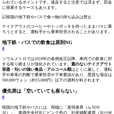
られているポイントです。違反すると注意では済まず、罰金
に発展するケースもあります。
テイクアウトのコーヒーやトッポッキを持ったままバスに乗
ろうとすると、運転手から乗車拒否されることがあります。
地下鉄・バスでの飲食は原則NG
#
ソウルメトロでは2018年の条例改正以降、車内での飲食に対
する取り締まりが強化されています。
蓋のないテイクアウト
容器・匂いの強い食品・アルコール類
はとくに厳しく、運転
手や車掌の判断で乗車拒否や下車要請があり、悪質な場合は
500,000ウォン（約55,000円）以下の過料が科されます。
優先席は「空いていても座らない」
#
韓国の地下鉄やバスには、両端に「老弱者席（노약자
석）」、車両中央付近にピンク色の「妊産婦配慮席（임산부