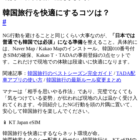
韓国旅行を快適にするコツは？
#
NG行動を避けることと同じくらい大事なのが、
「日本では
普通でも韓国では必須」になる準備
を整えること。具体的に
は、Naver Map / Kakao Mapのインストール、韓国010番号付
きSIMの確保、Kakao T・TADAの事前登録の3点セットで
す。これだけで現地での体験は段違いに快適になります。
関連記事：
韓国旅行のベストシーズン完全ガイド
/
TADA配
車アプリの使い方
/
韓国旅行の最新ルール変更まとめ
マナーは「相手を思いやる作法」であり、完璧でなくても
「気をつけている姿勢」が伝われば現地の人は温かく受け入
れてくれます。今回紹介したNG行動を頭の片隅に置いて、
安心して韓国旅行を楽しんでください。
📱 KT Japan eSIM
韓国旅行を快適にするならネット環境が命。
地図検索もタクシー配車も外せない韓国旅行は、
KT eSIMの