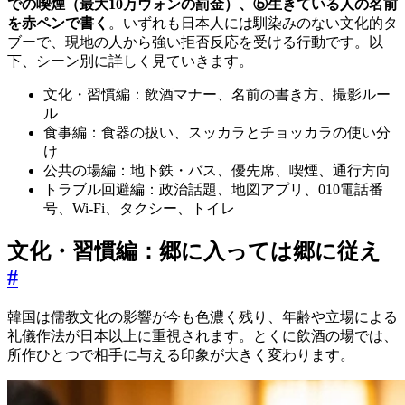
での喫煙（最大10万ウォンの罰金）、⑤生きている人の名前
を赤ペンで書く
。いずれも日本人には馴染みのない文化的タ
ブーで、現地の人から強い拒否反応を受ける行動です。以
下、シーン別に詳しく見ていきます。
文化・習慣編：飲酒マナー、名前の書き方、撮影ルー
ル
食事編：食器の扱い、スッカラとチョッカラの使い分
け
公共の場編：地下鉄・バス、優先席、喫煙、通行方向
トラブル回避編：政治話題、地図アプリ、010電話番
号、Wi-Fi、タクシー、トイレ
文化・習慣編：郷に入っては郷に従え
#
韓国は儒教文化の影響が今も色濃く残り、年齢や立場による
礼儀作法が日本以上に重視されます。とくに飲酒の場では、
所作ひとつで相手に与える印象が大きく変わります。