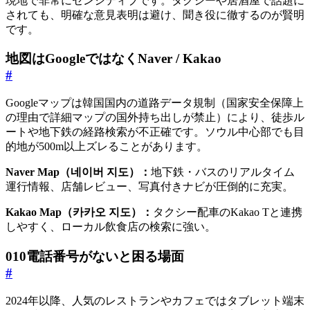
現地で非常にセンシティブです。タクシーや居酒屋で話題に
されても、明確な意見表明は避け、聞き役に徹するのが賢明
です。
地図はGoogleではなくNaver / Kakao
#
Googleマップは韓国国内の道路データ規制（国家安全保障上
の理由で詳細マップの国外持ち出しが禁止）により、徒歩ル
ートや地下鉄の経路検索が不正確です。ソウル中心部でも目
的地が500m以上ズレることがあります。
Naver Map（네이버 지도）：
地下鉄・バスのリアルタイム
運行情報、店舗レビュー、写真付きナビが圧倒的に充実。
Kakao Map（카카오 지도）：
タクシー配車のKakao Tと連携
しやすく、ローカル飲食店の検索に強い。
010電話番号がないと困る場面
#
2024年以降、人気のレストランやカフェではタブレット端末