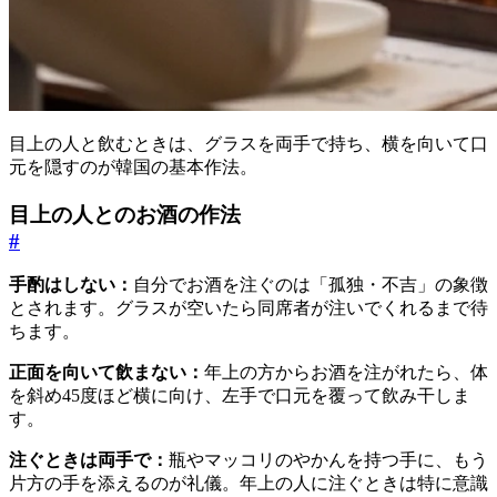
目上の人と飲むときは、グラスを両手で持ち、横を向いて口
元を隠すのが韓国の基本作法。
目上の人とのお酒の作法
#
手酌はしない：
自分でお酒を注ぐのは「孤独・不吉」の象徴
とされます。グラスが空いたら同席者が注いでくれるまで待
ちます。
正面を向いて飲まない：
年上の方からお酒を注がれたら、体
を斜め45度ほど横に向け、左手で口元を覆って飲み干しま
す。
注ぐときは両手で：
瓶やマッコリのやかんを持つ手に、もう
片方の手を添えるのが礼儀。年上の人に注ぐときは特に意識