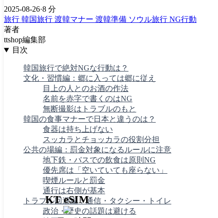
2025-08-26
·
8 分
旅行
韓国旅行
渡韓マナー
渡韓準備
ソウル旅行
NG行動
著者
ttshop編集部
目次
韓国旅行で絶対NGな行動は？
文化・習慣編：郷に入っては郷に従え
目上の人とのお酒の作法
名前を赤字で書くのはNG
無断撮影はトラブルのもと
韓国の食事マナーで日本と違うのは？
食器は持ち上げない
スッカラとチョッカラの役割分担
公共の場編：罰金対象になるルールに注意
地下鉄・バスでの飲食は原則NG
優先席は「空いていても座らない」
喫煙ルールと罰金
通行は右側が基本
KT eSIM
トラブル回避編：通信・タクシー・トイレ
政治・歴史の話題は避ける