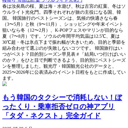
桜祭り
雪岳山紅葉
ソウルライト光化門
春は汝矣島の桜、夏は海・水遊び、秋は古宮の紅葉、冬はソ
ウルライト光化門。四季それぞれが旅の主役になる国、韓
国。 韓国旅行のベストシーズンは、気候の快適さなら春
（3〜5月）と秋（9〜11月）、ショッピングや年末イベント
狙いなら冬（12〜2月）、K-POPフェスやマリンが目的なら
夏（7〜8月）です。ソウルの年間平均気温は12.5℃、夏は
30℃超・冬は氷点下まで振れ幅が大きいため、目的と季節を
組み合わせて選ぶのが失敗しないコツです。 韓国旅行はい
つがベスト？目的別シーズン早見表 # 「結局いつ行けばいい
のか？」をひと目で判断できるよう、目的別にベストシーズ
ンを整理しました。観光庁・韓国観光公社のデータと、
2025〜2026年に公表済みのイベント日程をもとに作成してい
ます。
もう韓国のタクシーで消耗しない！ぼ
ったくり・乗車拒否ゼロの神アプリ
「タダ・ネクスト」完全ガイド