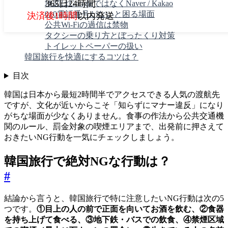
365日24時間
地図はGoogleではなくNaver / Kakao
010電話番号がないと困る場面
決済後1時間
以内発送
公共Wi-Fiの過信は禁物
タクシーの乗り方とぼったくり対策
トイレットペーパーの扱い
韓国旅行を快適にするコツは？
目次
韓国は日本から最短2時間半でアクセスできる人気の渡航先
ですが、文化が近いからこそ「知らずにマナー違反」になり
がちな場面が少なくありません。食事の作法から公共交通機
関のルール、罰金対象の喫煙エリアまで、出発前に押さえて
おきたいNG行動を一気にチェックしましょう。
韓国旅行で絶対NGな行動は？
#
結論から言うと、韓国旅行で特に注意したいNG行動は次の5
つです。
①目上の人の前で正面を向いてお酒を飲む、②食器
を持ち上げて食べる、③地下鉄・バスでの飲食、④禁煙区域