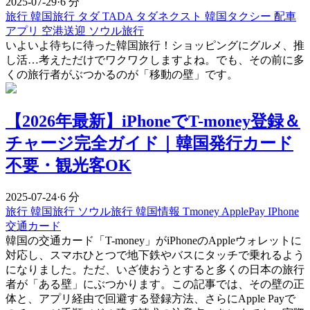
2025-07-29
·
6 分
旅行
韓国旅行
タダ
TADA
タダネクスト
韓国タクシー
配車
アプリ
空港送迎
ソウル旅行
いよいよ待ちに待った韓国旅行！ショッピングにグルメ、推
し活…考えただけでワクワクしますよね。でも、その前に多
くの旅行者がぶつかるのが「移動の壁」です。
【2026年最新】iPhoneでT-money登録＆
チャージ完全ガイド｜韓国発行カード
不要・観光客OK
2025-07-24
·
6 分
旅行
韓国旅行
ソウル旅行
韓国情報
Tmoney
ApplePay
IPhone
交通カード
韓国の交通カード「T-money」がiPhoneのAppleウォレットに
対応し、スマホひとつで地下鉄やバスにタッチで乗れるよう
になりました。ただ、いざ使おうとすると多くの日本の旅行
者が「ある壁」にぶつかります。この記事では、その壁の正
体と、アプリ経由で回避する登録方法、さらにApple Payで