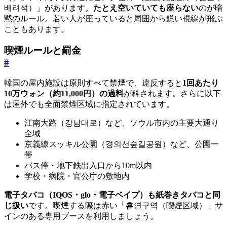
배려석）」があります。
たとえ空いていても座らない
のが暗
黙のルール。若い人が座っていると周囲から鋭い視線が飛ぶ
こともあります。
喫煙ルールと罰金
#
韓国の屋内施設は原則すべて禁煙で、違反すると
1回あたり
10万ウォン（約11,000円）の過料
が科されます。さらに以下
は屋外でも全面禁煙区域に指定されています。
江南大路（강남대로）など、ソウル市内の主要大通り
全域
京義線スッキル公園（경의선숲길공원）など、公園一
帯
バス停・地下鉄出入口から10m以内
学校・病院・官公庁の敷地内
電子タバコ（IQOS・glo・電子ベイプ）も紙巻きタバコと同
じ扱い
です。喫煙する際は赤い「흡연구역（喫煙区域）」サ
インのある専用ブースを利用しましょう。