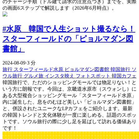
のチャージ手順（ドル建て請求の注意点つき）までを、実際
の画面6ステップで解説します（2026年6月時点）。
#水原 韓国で人生ショット撮るなら！
スターフィールドの「ピョルマダン図
書館」
2024-08-09
·
3 分
旅行
スターフィールド水原
ピョルマダン図書館
韓国旅行
ソ
ウル旅行
グルメ旅
インスタ映え
フォトスポット
韓国カフェ
韓国旅行で、ただのショッピングモールでは物足りない！と
いう方に朗報です。今回は、京畿道水原市（スウォンし）に
ある大型複合ショッピングモール「スターフィールド水原」
内に誕生した、息をのむほど美しい「ピョルマダン図書館」
と、併設されたユニークなLPカフェをご紹介します。最新
の韓国トレンドと文化体験が一度に楽しめる、話題のスポッ
トです。ソウル旅行の際に少し足を延ばして訪れる価値あり
です！