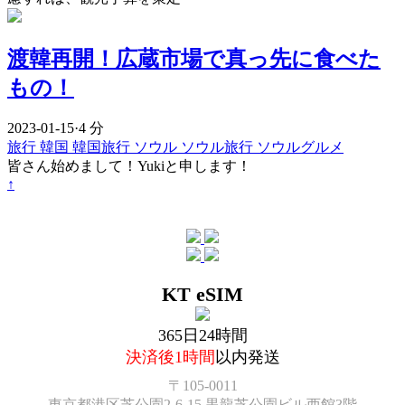
渡韓再開！広蔵市場で真っ先に食べた
もの！
2023-01-15
·
4 分
旅行
韓国
韓国旅行
ソウル
ソウル旅行
ソウルグルメ
皆さん始めまして！Yukiと申します！
↑
KT eSIM
365日24時間
決済後1時間
以内発送
〒105-0011
東京都港区芝公園2-6-15 黒龍芝公園ビル西館3階