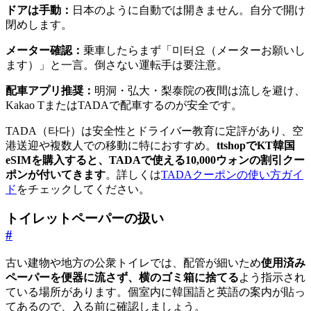
ドアは手動：
日本のように自動では開きません。自分で開け
閉めします。
メーター確認：
乗車したらまず「미터요（メーターお願いし
ます）」と一言。倒さない運転手は要注意。
配車アプリ推奨：
明洞・弘大・梨泰院の夜間は流しを避け、
Kakao TまたはTADAで配車するのが安全です。
TADA（타다）は安全性とドライバー教育に定評があり、空
港送迎や複数人での移動に特におすすめ。
ttshopでKT韓国
eSIMを購入すると、TADAで使える10,000ウォンの割引クー
ポンが付いてきます
。詳しくは
TADAクーポンの使い方ガイ
ド
をチェックしてください。
トイレットペーパーの扱い
#
古い建物や地方の公衆トイレでは、配管が細いため
使用済み
ペーパーを便器に流さず、横のゴミ箱に捨てる
よう指示され
ている場所があります。個室内に韓国語と英語の案内が貼っ
てあるので、入る前に確認しましょう。