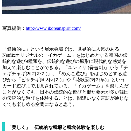
写真提供：
http://www.ikoreanspirit.com/
「健康的に」という展示会場では、世界的に人気のある
Netflixオリジナルの「イカゲーム」をはじめとする韓国の伝
統的な遊び9種類を、伝統的な遊びの原形に現代的な感覚を
加えて楽しむことができる。「ユンノリ (윷놀이)」から
「
チ
ェギチャギ
(
제기차기
)」、「
めんこ遊び」
をはじめとする遊
びから「
ビサチギ
(
비사치기
)」
や「
花歌鬪(
화가투)」という
カード遊びまで用意されている。「イカゲーム」を楽しんだ
ことがなくても、日本の伝統的な遊びと似た要素が多い韓国
の伝統的な遊びを体験することは、間違いなく言語が通じな
くても楽しめる空間になると思う。
「美しく」 - 伝統的な韓服と韓食体験を楽しむ