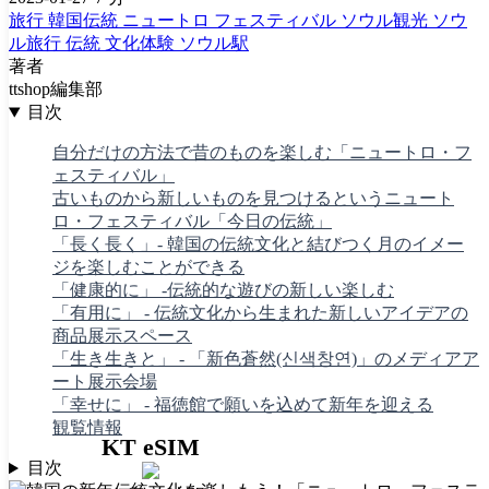
旅行
韓国伝統
ニュートロ
フェスティバル
ソウル観光
ソウ
ル旅行
伝統
文化体験
ソウル駅
著者
ttshop編集部
目次
自分だけの方法で昔のものを楽しむ「ニュートロ・フ
ェスティバル」
古いものから新しいものを見つけるというニュート
ロ・フェスティバル「今日の伝統」
「長く長く」- 韓国の伝統文化と結びつく月のイメー
ジを楽しむことができる
「健康的に」 -伝統的な遊びの新しい楽しむ
「有用に」 - 伝統文化から生まれた新しいアイデアの
商品展示スペース
「生き生きと」 - 「新色蒼然(신색창연)」のメディアア
ート展示会場
「幸せに」 - 福徳館で願いを込めて新年を迎える
観覧情報
KT eSIM
目次