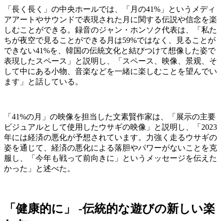
「長く長く」の中央ホールでは、「月の41%」というメディ
アアートやサウンドで表現された月に関する伝説や信念を楽
しむことができる。録音のジャン・ホンソク代表は、「私た
ちが夜空で見ることができる月は59%ではなく、見ることが
できない41%を、韓国の伝統文化と結びつけて想像した姿で
表現したスペース」と説明し、「スペース、映像、景观、そ
して中にある小物、音楽などを一緒に楽しむことを望んでい
ます」と話している。
「41%の月」の映像を担当した文素賢作家は、「展示の主要
ビジュアルとして使用したウサギの映像」と説明し、「2023
年には経済の悪化が予想されています。力強く走るウサギの
姿を通じて、経済の悪化による落胆やパワーがないことを克
服し、「今年も戦って前向きに」というメッセージを伝えた
かった」と述べた。
「健康的に」 -伝統的な遊びの新しい楽