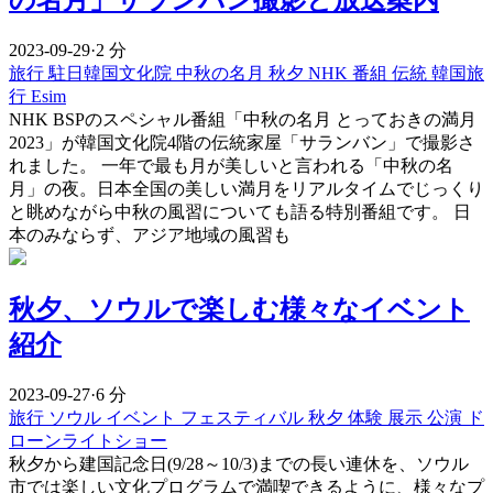
2023-09-29
·
2 分
旅行
駐日韓国文化院
中秋の名月
秋夕
NHK
番組
伝統
韓国旅
行 Esim
NHK BSPのスペシャル番組「中秋の名月 とっておきの満月
2023」が韓国文化院4階の伝統家屋「サランバン」で撮影さ
れました。 一年で最も月が美しいと言われる「中秋の名
月」の夜。日本全国の美しい満月をリアルタイムでじっくり
と眺めながら中秋の風習についても語る特別番組です。 日
本のみならず、アジア地域の風習も
秋夕、ソウルで楽しむ様々なイベント
紹介
2023-09-27
·
6 分
旅行
ソウル
イベント
フェスティバル
秋夕
体験
展示
公演
ド
ローンライトショー
秋夕から建国記念日(9/28～10/3)までの長い連休を、ソウル
市では楽しい文化プログラムで満喫できるように、様々なプ