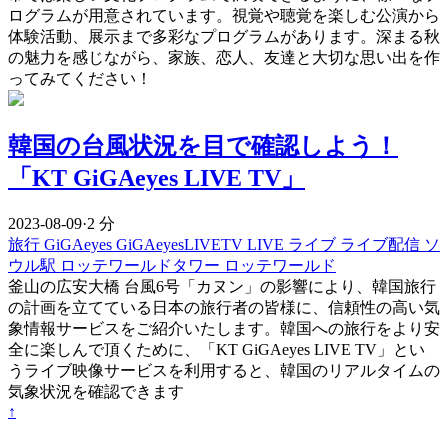
ログラムが用意されています。視覚や聴覚を楽しむ公演から
体験活動、展示まで多彩なプログラムがあります。深まる秋
の魅力を感じながら、家族、恋人、友達と大切な思い出を作
ってみてください！
韓国の台風状況を目で確認しよう！
「KT GiGAeyes LIVE TV」
2023-08-09
·
2 分
旅行
GiGAeyes
GiGAeyesLIVETV
LIVE
ライブ
ライブ配信
ソ
ウル駅
ロッテワールドタワー
ロッテワールド
釜山の広安大橋 台風6号「カヌン」の影響により、韓国旅行
の計画を立てている日本の旅行者の皆様に、信頼性の高い気
象情報サービスをご紹介いたします。韓国への旅行をより安
全に楽しんで頂くために、「KT GiGAeyes LIVE TV」とい
うライブ映像サービスを利用すると、韓国のリアルタイムの
気象状況を確認できます
↑