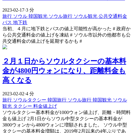
2023-02-17
·
3 分
旅行
ソウル
韓国観光
ソウル旅行
ソウル観光
公共交通料金
バス
地下鉄
当初、４月に地下鉄とバスの値上可能性が高かった # 政府か
ら公共交通料金の値上げを凍結 # ソウル市以外の他都市も公
共交通料金の値上げを延期するかも #
２月１日からソウルタクシーの基本料
金が4800円ウォンになり、距離料金も
高くなる
2023-02-02
·
4 分
旅行
ソウルタクシー
韓国旅行
ソウル旅行
韓国観光
ソウル
観光
タクシー
料金値上げ
ソウルタクシー基本料金が1000ウォン値上げ、距離・時間料
金も値上げ 2月1日からソウル中型タクシーの基本料金が
3800ウォンから4800ウォンに増額されました。 ソウル中型
タクシーの基本料金増額は、2019年2月以来の4年ぶりであ