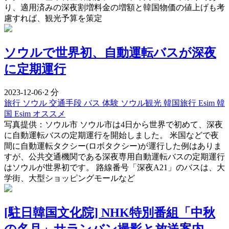
り、適用済みの深夜割増料金の増額と韓国物価の値上げも考
慮すれば、観光予算を策定
ソウルで世界初、自動運転バスが深夜
に定期運行
2023-12-06
·
2 分
旅行
ソウル
交通手段
バス
体験
ソウル観光
韓国旅行 Esim
韓
国 Esim オススメ
写真提供：ソウル市 ソウル市は4日から世界で初めて、深夜
に自動運転バスの定期運行を開始しました。 米国などで夜
間に自動運転タクシー(ロボタクシー)が運行した例はありま
すが、公共交通機関である深夜専用自動運転バスの定期運行
はソウルが世界初です。 路線番号「深夜A21」のバスは、大
学街、大型ショッピングモールなど
[駐日韓国文化院] NHK特別番組「中秋
の名月」サランバン撮影と放送案内