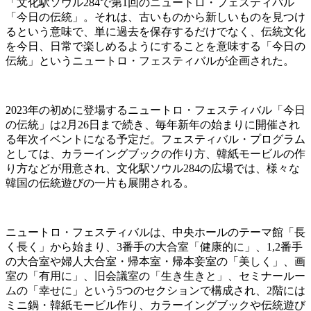
「文化駅ソウル284で第1回のニュートロ・フェスティバル
「今日の伝統」。それは、古いものから新しいものを見つけ
るという意味で、単に過去を保存するだけでなく、伝統文化
を今日、日常で楽しめるようにすることを意味する「今日の
伝統」というニュートロ・フェスティバルが企画された。
2023年の初めに登場するニュートロ・フェスティバル「今日
の伝統」は2月26日まで続き、毎年新年の始まりに開催され
る年次イベントになる予定だ。フェスティバル・プログラム
としては、カラーイングブックの作り方、韓紙モービルの作
り方などが用意され、文化駅ソウル284の広場では、様々な
韓国の伝統遊びの一片も展開される。
ニュートロ・フェスティバルは、中央ホールのテーマ館「長
く長く」から始まり、3番手の大合室「健康的に」、1,2番手
の大合室や婦人大合室・帰本室・帰本妾室の「美しく」、画
室の「有用に」、旧会議室の「生き生きと」、セミナールー
ムの「幸せに」という5つのセクションで構成され、2階には
ミニ鍋・韓紙モービル作り、カラーイングブックや伝統遊び