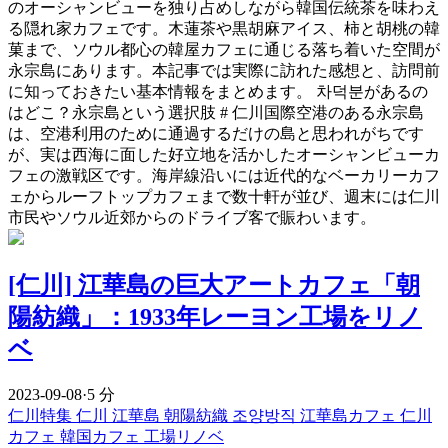
のオーシャンビューを独り占めしながら韓国伝統茶を味わえ
る隠れ家カフェです。木蓮茶や黒胡麻アイス、柿と胡桃の韓
菓まで、ソウル都心の韓屋カフェに通じる落ち着いた空間が
永宗島にあります。本記事では実際に訪れた感想と、訪問前
に知っておきたい基本情報をまとめます。 차덕분があるの
はどこ？永宗島という選択肢 # 仁川国際空港のある永宗島
は、空港利用のために通過するだけの島と思われがちです
が、実は西海に面した好立地を活かしたオーシャンビューカ
フェの激戦区です。海岸線沿いには近代的なベーカリーカフ
ェからルーフトップカフェまで数十軒が並び、週末には仁川
市民やソウル近郊からのドライブ客で賑わいます。
[仁川] 江華島の巨大アートカフェ「朝
陽紡織」：1933年レーヨン工場をリノ
ベ
2023-09-08
·
5 分
仁川特集
仁川
江華島
朝陽紡織
조양방직
江華島カフェ
仁川
カフェ
韓国カフェ
工場リノベ