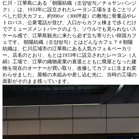
仁川・江華島にある「朝陽紡織（조양방직／チョヤンバンジ
ク）」は、1933年に設立されたレーヨン工場をまるごとリノ
ベした巨大カフェ。約990㎡（300坪超）の敷地に骨董品やレ
トロバス、公衆電話が並び、入口からカフェ棟まで歩くだけ
でアミューズメントパークのよう。ソウルでも見られないス
ケール感で、江華島観光に来たら必ず立ち寄りたい韓国カフ
ェです。 朝陽紡織（조양방직）とはどんなカフェ？ # 朝陽
紡織は、仁川広域市の江華島にある人気カフェ＆ベーカリ
ー。店名のとおり、もとは1933年に設立されたレーヨン（人
絹）工場で、江華の織物産業の衰退とともに廃屋となった建
物を現在のオーナーが買い取り、改修してカフェに生まれ変
わらせました。屋根の木組みや差し込む光に、当時の工場の
面影がそのまま残っています。