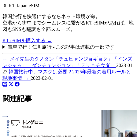
📱 KT Japan eSIM
韓国旅行を快適にするならネット環境が命。
空港から街中までシームレスに繋がるKT eSIMがあれば、
地
図もSNSも翻訳も全部スムーズ。
KT eSIMを購入する
→
電車で行く仁川旅行 - この記事は連載の一部です
←
メイ先生のタノタン「チュヒャンジョギョク」「インズ
ンシャッ」「ダンチュンジョン」「テリョチウダ」
2023-01-
27
韓国旅行中、マスクは必要？2025年最新の着用ルールと
現地事情
→
2023-02-01
関連記事