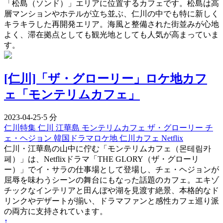
「松島（ソンド）」エリアに位置するカフェです。松島は高
層マンションやホテルが立ち並ぶ、仁川の中でも特に新しく
キラキラした再開発エリア。海風と整備された街並みが心地
よく、滞在拠点としても観光地としても人気が高まっていま
す。
[仁川]「ザ・グローリー」ロケ地カフ
ェ「モンテリムカフェ」
2023-04-25
·
5 分
仁川特集
仁川
江華島
モンテリムカフェ
ザ・グローリー
チ
ェ・ヘジョン
韓国ドラマロケ地
仁川カフェ
Netflix
仁川・江華島の山中に佇む「モンテリムカフェ（몬테림카
페）」は、Netflixドラマ「THE GLORY（ザ・グローリ
ー）」でイ・サラの仕事場として登場し、チェ・ヘジョンが
屈辱を味わうシーンの舞台にもなった話題のカフェ。エキゾ
チックなインテリアと田んぼや湖を見渡す絶景、本格的なド
リンクやデザートが揃い、ドラマファンと感性カフェ巡り派
の両方に支持されています。
↑