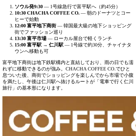
ソウル発9:30
― 1号線急行で富平駅へ（約45分）
10:30 CHACHA COFFEE CO.
― 朝のドーナツとコー
ヒーで始動
12:00 富平地下商街
― 韓国最大級の地下ショッピング
街でファッション巡り
13:30 富平市場
― ローカル屋台で軽くランチ
15:00 富平駅 → 仁川駅
― 1号線で約30分、チャイナタ
ウンへ移動も可
富平地下商街は地下鉄駅構内と直結しており、雨の日でも濡
れずに移動できるのが強み。CHACHA COFFEE CO.でひと
息ついた後、商街でショッピングを楽しんでから市場で小腹
を満たし、午後は仁川駅へ抜けるルートが「電車で行く仁川
旅行」の基本形になります。