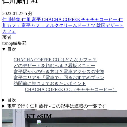
仁川旅行 #1
2023-01-27
·
5 分
仁川特集
仁川
富平
CHACHA COFFEE
チャチャコーヒー
仁
川カフェ
富平カフェ
ミルククリームドーナツ
韓国デザート
カフェ
著者
ttshop編集部
目次
CHACHA COFFEE CO.はどんなカフェ？
どのデザートを頼むべき？看板メニュー
富平駅からの行き方は？電車アクセスの実際
富平エリアを「電車で」回るおすすめプラン
訪問前に押さえておきたいポイント
CHACHA COFFEE CO.（チャチャコーヒー）
目次
電車で行く仁川旅行 - この記事は連載の一部です
KT eSIM