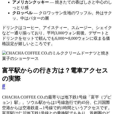
アメリカンクッキー
― 焼きたての香ばしさと中心のし
っとり感
クロッペル
― クロワッサン生地のワッフル。外はサク
ッ、中はバターの層
ドリンクはコーヒー、アイスティー、スムージー、シェイク
など一通り揃っており、平均3,000ウォン前後。デザートと
ドリンクをセットで頼んでも6,000〜8,000ウォンに収まる価
格設定が嬉しいところです。
富平駅からの行き方は？電車アクセス
の実際
#
CHACHA COFFEE CO.の最寄りは地下鉄1号線「富平（プピ
ョン）駅」。ソウル駅からは1号線急行で約45分、仁川国際
空港からは空港鉄道→1号線で約1時間というアクセスです。
富平駅は仁川地下鉄1号線との乗換駅でもあり、首都圏のど