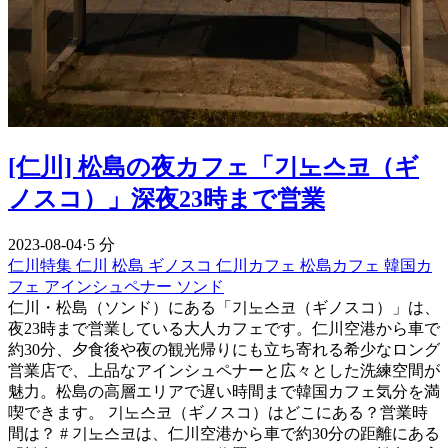
[仁川] 松島の夜カフェ「기노스코（ギ
ノスコ）」深夜23時まで営業
2023-08-04
·
5 分
仁川特集
仁川
松島
ギノスコ
仁川カフェ
松島カフェ
韓国カ
フェ
アインシュペナー
ソンド
仁川・松島（ソンド）にある「기노스코（ギノスコ）」は、
夜23時まで営業している大人カフェです。仁川空港から車で
約30分、夕食後や夜の観光帰りにも立ち寄れる希少なロング
営業店で、上品なアインシュペナーと広々とした洗練空間が
魅力。松島の高層エリアで遅い時間まで韓国カフェ気分を満
喫できます。 기노스코（ギノスコ）はどこにある？営業時
間は？ # 기노스코は、仁川空港から車で約30分の距離にある