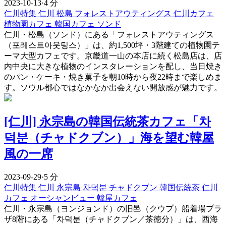
2023-10-13
·
4 分
仁川特集
仁川
松島
フォレストアウティングス
仁川カフェ
植物園カフェ
韓国カフェ
ソンド
仁川・松島（ソンド）にある「フォレストアウティングス
（포레스트아웃팅스）」は、約1,500坪・3階建ての植物園テ
ーマ大型カフェです。京畿道一山の本店に続く松島店は、店
内中央に大きな植物のインスタレーションを配し、当日焼き
のパン・ケーキ・焼き菓子を朝10時から夜22時まで楽しめま
す。ソウル都心ではなかなか出会えない開放感が魅力です。
[仁川] 永宗島の韓国伝統茶カフェ「차
덕분（チャドクブン）」海を望む韓屋
風の一席
2023-09-29
·
5 分
仁川特集
仁川
永宗島
차덕분
チャドクブン
韓国伝統茶
仁川
カフェ
オーシャンビュー
韓屋カフェ
仁川・永宗島（ヨンジョンド）の旧邑（クウプ）船着場プラ
ザ8階にある「차덕분（チャドクブン／茶徳分）」は、西海