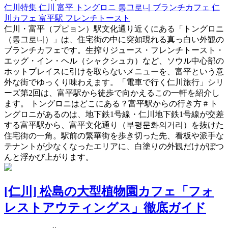
仁川特集
仁川
富平
トングロニ
통그로니
ブランチカフェ
仁
川カフェ
富平駅
フレンチトースト
仁川・富平（プピョン）駅文化通り近くにある「トングロニ
（통그로니）」は、住宅街の中に突如現れる真っ白い外観の
ブランチカフェです。生搾りジュース・フレンチトースト・
エッグ・イン・ヘル（シャクシュカ）など、ソウル中心部の
ホットプレイスに引けを取らないメニューを、富平という意
外な街でゆっくり味わえます。「電車で行く仁川旅行」シリ
ーズ第2回は、富平駅から徒歩で向かえるこの一軒を紹介し
ます。 トングロニはどこにある？富平駅からの行き方 # ト
ングロニがあるのは、地下鉄1号線・仁川地下鉄1号線が交差
する富平駅から、富平文化通り（부평문화의거리）を抜けた
住宅街の一角。駅前の繁華街を歩き切った先、看板や派手な
テナントが少なくなったエリアに、白塗りの外観だけがぽつ
んと浮かび上がります。
[仁川] 松島の大型植物園カフェ「フォ
レストアウティングス」徹底ガイド