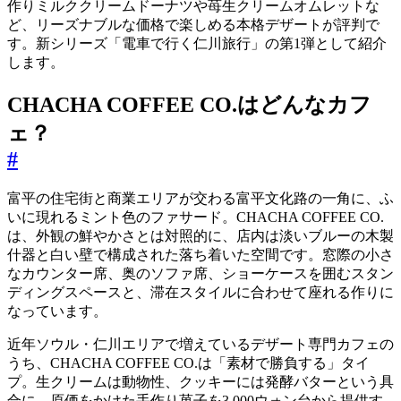
作りミルククリームドーナツや苺生クリームオムレットな
ど、リーズナブルな価格で楽しめる本格デザートが評判で
す。新シリーズ「電車で行く仁川旅行」の第1弾として紹介
します。
CHACHA COFFEE CO.はどんなカフ
ェ？
#
富平の住宅街と商業エリアが交わる富平文化路の一角に、ふ
いに現れるミント色のファサード。CHACHA COFFEE CO.
は、外観の鮮やかさとは対照的に、店内は淡いブルーの木製
什器と白い壁で構成された落ち着いた空間です。窓際の小さ
なカウンター席、奥のソファ席、ショーケースを囲むスタン
ディングスペースと、滞在スタイルに合わせて座れる作りに
なっています。
近年ソウル・仁川エリアで増えているデザート専門カフェの
うち、CHACHA COFFEE CO.は「素材で勝負する」タイ
プ。生クリームは動物性、クッキーには発酵バターという具
合に、原価をかけた手作り菓子を3,000ウォン台から提供す