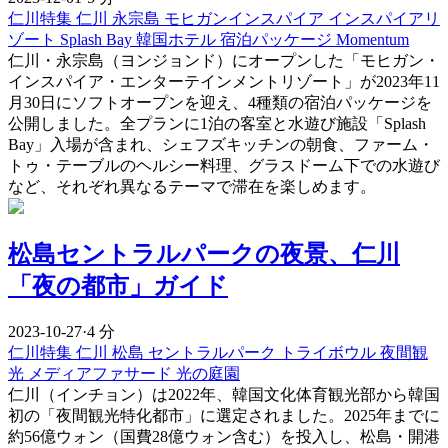
仁川特集
仁川
永宗島
モヒガンインスパイア
インスパイアリ
ゾート
Splash Bay
韓国ホテル
宿泊パッケージ
Momentum
仁川・永宗島（ヨンジョンド）にオープンした「モヒガン・
インスパイア・エンターテインメントリゾート」が2023年11
月30日にソフトオープンを迎え、4種類の宿泊パッケージを
公開しました。全プランに1泊の客室と水遊び施設「Splash
Bay」入場が含まれ、シェフズキッチンの朝食、ファーム・
トゥ・テーブルのヘルシー料理、グラスドーム下での水遊び
など、それぞれ異なるテーマで滞在を楽しめます。
松島セントラルパークの夜景、仁川
「夜の都市」ガイド
2023-10-27
·
4 分
仁川特集
仁川
松島
セントラルパーク
トライボウル
夜間観
光
メディアファサード
光の庭園
仁川（インチョン）は2022年、韓国文化体育観光部から韓国
初の「夜間観光特化都市」に選定されました。2025年までに
約56億ウォン（国費28億ウォン含む）を投入し、松島・開港