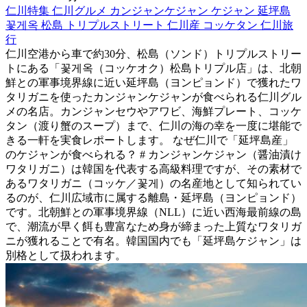
仁川特集
仁川グルメ
カンジャンケジャン
ケジャン
延坪島
꽃게옥
松島
トリプルストリート
仁川産
コッケタン
仁川旅
行
仁川空港から車で約30分、松島（ソンド）トリプルストリー
トにある「꽃게옥（コッケオク）松島トリプル店」は、北朝
鮮との軍事境界線に近い延坪島（ヨンピョンド）で獲れたワ
タリガニを使ったカンジャンケジャンが食べられる仁川グル
メの名店。カンジャンセウやアワビ、海鮮プレート、コッケ
タン（渡り蟹のスープ）まで、仁川の海の幸を一度に堪能で
きる一軒を実食レポートします。 なぜ仁川で「延坪島産」
のケジャンが食べられる？ # カンジャンケジャン（醤油漬け
ワタリガニ）は韓国を代表する高級料理ですが、その素材で
あるワタリガニ（コッケ／꽃게）の名産地として知られてい
るのが、仁川広域市に属する離島・延坪島（ヨンピョンド）
です。北朝鮮との軍事境界線（NLL）に近い西海最前線の島
で、潮流が早く餌も豊富なため身が締まった上質なワタリガ
ニが獲れることで有名。韓国国内でも「延坪島ケジャン」は
別格として扱われます。