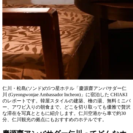
仁川・松島(ソンド)の5つ星ホテル「慶源齋アンバサダー仁
川 (Gyeongwonjae Ambassador Incheon)」に宿泊した CHIAKI
のレポートです。韓屋スタイルの建築、檜の湯、無料ミニバ
ー、アワビ入りの朝食まで、どこを切り取っても優雅で贅沢
な滞在を写真とともに紹介します。仁川空港から車で約30
分、仁川観光の拠点にもおすすめのホテルです。