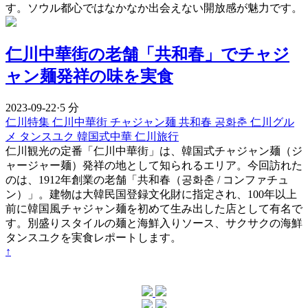
す。ソウル都心ではなかなか出会えない開放感が魅力です。
仁川中華街の老舗「共和春」でチャジ
ャン麺発祥の味を実食
2023-09-22
·
5 分
仁川特集
仁川中華街
チャジャン麺
共和春
공화춘
仁川グル
メ
タンスユク
韓国式中華
仁川旅行
仁川観光の定番「仁川中華街」は、韓国式チャジャン麺（ジ
ャージャー麺）発祥の地として知られるエリア。今回訪れた
のは、1912年創業の老舗「共和春（공화춘 / コンファチュ
ン）」。建物は大韓民国登録文化財に指定され、100年以上
前に韓国風チャジャン麺を初めて生み出した店として有名で
す。別盛りスタイルの麺と海鮮入りソース、サクサクの海鮮
タンスユクを実食レポートします。
↑