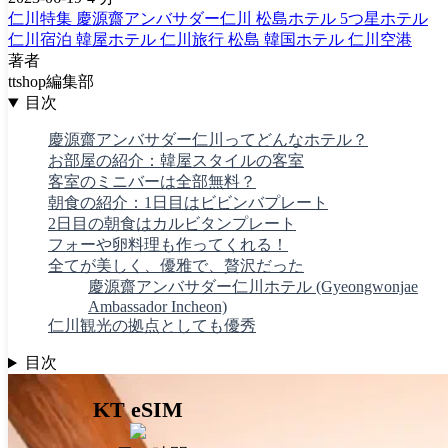
仁川特集
慶源齋アンバサダー仁川
松島ホテル
5つ星ホテル
仁川宿泊
韓屋ホテル
仁川旅行
松島
韓国ホテル
仁川空港
著者
ttshop編集部
目次
慶源齋アンバサダー仁川ってどんなホテル？
お部屋の紹介：韓屋スタイルの客室
客室のミニバーは全部無料？
朝食の紹介：1日目はビビンバプレート
2日目の朝食はカルビタンプレート
フォーや卵料理も作ってくれる！
全てが美しく、優雅で、贅沢だった
慶源齋アンバサダー仁川ホテル (Gyeongwonjae
Ambassador Incheon)
仁川観光の拠点としても優秀
目次
KT eSIM