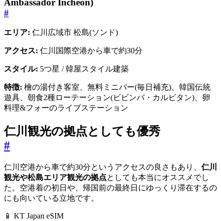
Ambassador Incheon)
#
エリア:
仁川広域市 松島(ソンド)
アクセス:
仁川国際空港から車で約30分
スタイル:
5つ星 / 韓屋スタイル建築
特徴:
檜の湯付き客室、無料ミニバー(毎日補充)、韓国伝統
遊具、朝食2種ローテーション(ビビンバ・カルビタン)、卵
料理&フォーのライブステーション
仁川観光の拠点としても優秀
#
仁川空港から車で約30分というアクセスの良さもあり、
仁川
観光や松島エリア観光の拠点
としても本当にオススメでし
た。空港着の初日や、帰国前の最終日にゆっくり滞在するの
にも向いている立地です。
📱 KT Japan eSIM