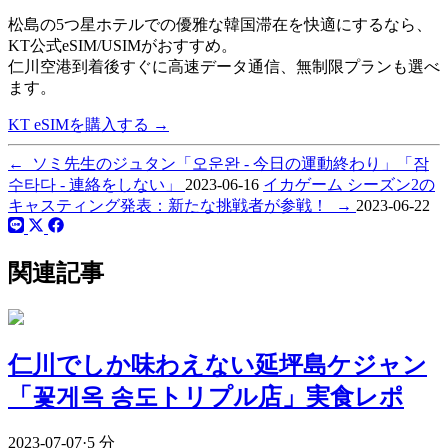
松島の5つ星ホテルでの優雅な韓国滞在を快適にするなら、
KT公式eSIM/USIMがおすすめ。
仁川空港到着後すぐに高速データ通信、
無制限プランも選べ
ます。
KT eSIMを購入する
→
←
ソミ先生のジュタン「오운완 - 今日の運動終わり」「잠
수타다 - 連絡をしない」
2023-06-16
イカゲーム シーズン2の
キャスティング発表：新たな挑戦者が参戦！
→
2023-06-22
関連記事
仁川でしか味わえない延坪島ケジャン
「꽃게옥 송도トリプル店」実食レポ
2023-07-07
·
5 分