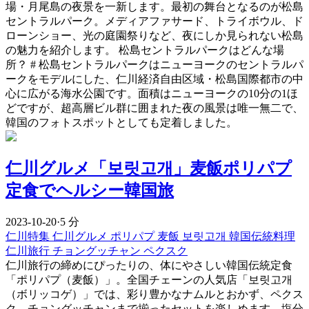
場・月尾島の夜景を一新します。最初の舞台となるのが松島
セントラルパーク。メディアファサード、トライボウル、ド
ローンショー、光の庭園祭りなど、夜にしか見られない松島
の魅力を紹介します。 松島セントラルパークはどんな場
所？ # 松島セントラルパークはニューヨークのセントラルパ
ークをモデルにした、仁川経済自由区域・松島国際都市の中
心に広がる海水公園です。面積はニューヨークの10分の1ほ
どですが、超高層ビル群に囲まれた夜の風景は唯一無二で、
韓国のフォトスポットとしても定着しました。
仁川グルメ「보릿고개」麦飯ポリパプ
定食でヘルシー韓国旅
2023-10-20
·
5 分
仁川特集
仁川グルメ
ポリパプ
麦飯
보릿고개
韓国伝統料理
仁川旅行
チョングッチャン
ペクスク
仁川旅行の締めにぴったりの、体にやさしい韓国伝統定食
「ポリパプ（麦飯）」。全国チェーンの人気店「보릿고개
（ボリッコゲ）」では、彩り豊かなナムルとおかず、ペクス
ク、チョングッチャンまで揃ったセットを楽しめます。塩分