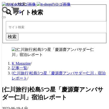
サイト検索
サイト検索
0
TOGGLE
NAVIGATION
検索
K Magazine
/
記事一覧
/
[仁川旅行]松島5つ星「慶源齋アンバサダー仁川」宿泊
レポート
/
[仁川旅行]松島5つ星「慶源齋アンバサ
ダー仁川」宿泊レポート
2023-06-19
·
4 分