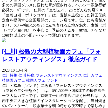
多めの韓国グルメに疲れた胃が癒される、ヘルシー派旅行者
必見の一軒です。 仁川の「보릿고개」とはどんなお店？ #
「보릿고개（ボリッコゲ）」は、麦飯を主役にした韓国伝統
定食を提供する全国展開のチェーン店です。仁川にも店舗が
あり、スパや観光のあとに立ち寄れる立地が魅力。麦飯（ポ
リパプ／보리밥）を中心に、季節のナムル、煮物、チゲなど
10種類以上の小皿がセットで運ばれてきます。
[仁川] 松島の大型植物園カフェ「フォ
レストアウティングス」徹底ガイド
2023-10-13
·
4 分
仁川特集
仁川
松島
フォレストアウティングス
仁川カフェ
植物園カフェ
韓国カフェ
ソンド
仁川・松島（ソンド）にある「フォレストアウティングス
（포레스트아웃팅스）」は、約1,500坪・3階建ての植物園テ
ーマ大型カフェです。京畿道一山の本店に続く松島店は、店
内中央に大きな植物のインスタレーションを配し、当日焼き
のパン・ケーキ・焼き菓子を朝10時から夜22時まで楽しめま